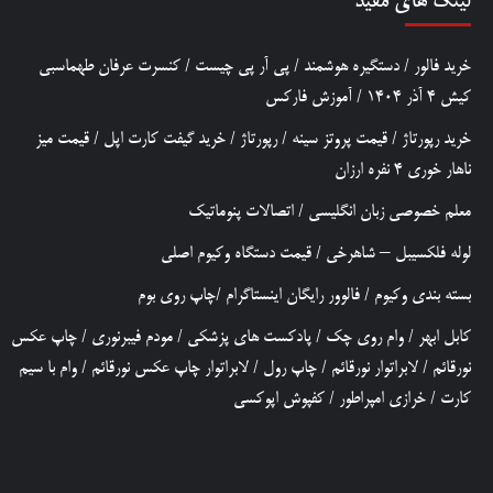
لینک های مفید
خرید فالور
/
دستگیره هوشمند
/
پی آر پی چیست
/
کنسرت عرفان طهماسبی
کیش 4 آذر 1404
/
آموزش فارکس
خرید رپورتاژ
/
قیمت پروتز سینه
/
رپورتاژ
/
خرید گیفت کارت اپل
/
قیمت میز
ناهار خوری 4 نفره ارزان
معلم خصوصی زبان انگلیسی
/
اتصالات پنوماتیک
لوله فلکسیبل – شاهرخی
/
قیمت دستگاه وکیوم اصلی
بسته بندی وکیوم
/
فالوور رایگان اینستاگرام
/
چاپ روی بوم
کابل ابهر
/
وام روی چک
/
پادکست های پزشکی
/
مودم فیبرنوری
/
چاپ عکس
نورقائم
/
لابراتوار نورقائم
/
چاپ رول
/
لابراتوار چاپ عکس نورقائم
/
وام با سیم
کارت
/
خرازی امپراطور
/
کفپوش اپوکسی