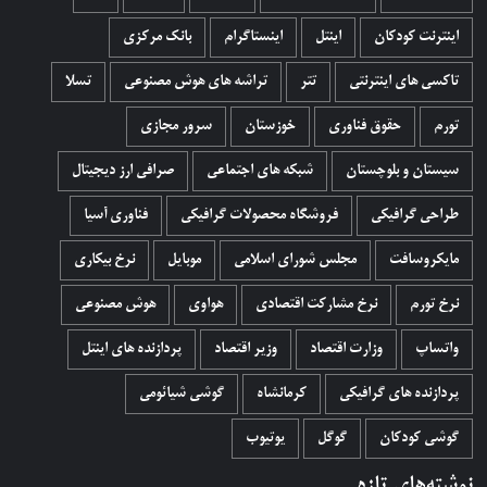
اینترنت کودکان
اینتل
اینستاگرام
بانک مرکزی
تاکسی های اینترنتی
تتر
تراشه های هوش مصنوعی
تسلا
تورم
حقوق فناوری
خوزستان
سرور مجازی
سیستان و بلوچستان
شبکه های اجتماعی
صرافی ارز دیجیتال
طراحی گرافیکی
فروشگاه محصولات گرافيکی
فناوری آسیا
مایکروسافت
مجلس شورای اسلامی
موبایل
نرخ بیکاری
نرخ تورم
نرخ مشارکت اقتصادی
هواوی
هوش مصنوعی
واتساپ
وزارت اقتصاد
وزیر اقتصاد
پردازنده های اینتل
پردازنده های گرافیکی
کرمانشاه
گوشی شیائومی
گوشی کودکان
گوگل
یوتیوب
نوشته‌های تازه