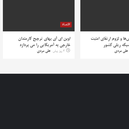
اقتصاد
ها و لزوم ارتقای امنیت
اوپن ای آی بهای ترجیح کارمندان
بکه ریلی کشور
خارجی به آمریکایی را می پردازد
علی مردی
3 روز پیش
علی مردی