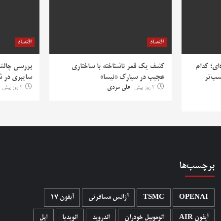
اقتصاد
اقتصاد
‌ای؛ کدام
کشف یک قمر ناشناخته با ساختاری
بررسی چالش‌
سب‌تر
عجیب در سیارک «نیسا»
سایبری در ش
2 روز پیش
علی مردی
2 روز پیش
برچسب‌ها
OPENAI
TSMC
آژانس مسافرتی
آیفون 17
آیفون AIR
اتوموبیل خودران
اندروید
انویدیا
اپل