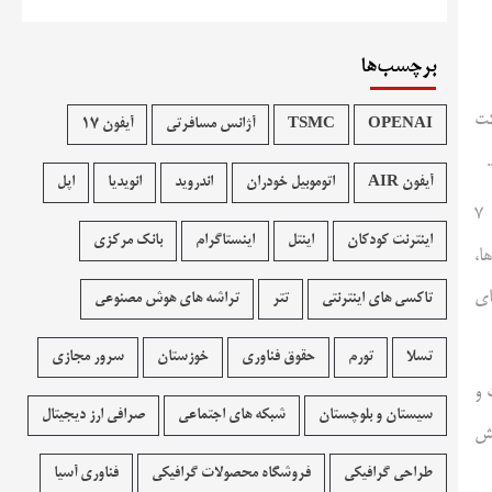
برچسب‌ها
کت
OPENAI
TSMC
آژانس مسافرتی
آیفون 17
آیفون AIR
اتوموبیل خودران
اندروید
انویدیا
اپل
تکنا، ایلان ماسک، بنیانگذار و مدیرعامل اسپیس‌ایکس، در اظهاراتی در شبکه‌ی اجتماعی ایکس، تاریخ ۷
اینترنت کودکان
اینتل
اینستاگرام
بانک مرکزی
ا،
ای
تاکسی های اینترنتی
تتر
تراشه های هوش مصنوعی
تسلا
تورم
حقوق فناوری
خوزستان
سرور مجازی
 و
سیستان و بلوچستان
شبکه های اجتماعی
صرافی ارز دیجیتال
یش
طراحی گرافیکی
فروشگاه محصولات گرافيکی
فناوری آسیا