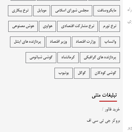
اه
مایکروسافت
مجلس شورای اسلامی
موبایل
نرخ بیکاری
رتفاع تقریبی ۱۲۲ متر و نیروی
نرخ تورم
نرخ مشارکت اقتصادی
هواوی
هوش مصنوعی
واتساپ
وزارت اقتصاد
وزیر اقتصاد
پردازنده های اینتل
پردازنده های گرافیکی
کرمانشاه
گوشی شیائومی
گوشی کودکان
گوگل
یوتیوب
تبلیغات متنی
خرید فالور
/
بروکر جی تی سی اف
پر