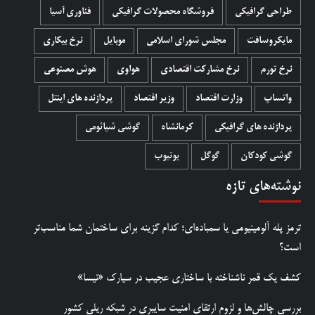
طراحی گرافیکی
فروشگاه محصولات گرافيکی
فناوری آسیا
مایکروسافت
مجلس شورای اسلامی
موبایل
نرخ بیکاری
نرخ تورم
نرخ مشارکت اقتصادی
هواوی
هوش مصنوعی
واتساپ
وزارت اقتصاد
وزیر اقتصاد
پردازنده های اینتل
پردازنده های گرافیکی
کرمانشاه
گوشی شیائومی
گوشی کودکان
گوگل
یوتیوب
نوشته‌های تازه
ترمز پله آلومینیومی یا سمباده‌ای؛ کدام گزینه برای ساختمان شما مناسب‌تر
است؟
کشف یک قمر ناشناخته با ساختاری عجیب در سیارک «نیسا»
بررسی چالش‌ها و لزوم ارتقای امنیت سایبری در شبکه ریلی کشور