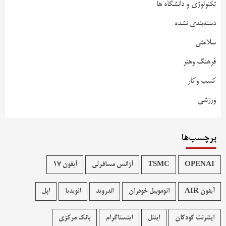
تکنولوژی و دانشگاه ها
دسته‌بندی نشده
سلامتی
فرهنگ وهنر
کسب وکار
ورزشی
برچسب‌ها
OPENAI
TSMC
آژانس مسافرتی
آیفون 17
آیفون AIR
اتوموبیل خودران
اندروید
انویدیا
اپل
اینترنت کودکان
اینتل
اینستاگرام
بانک مرکزی