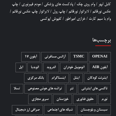
کابل ابهر
/
وام روی چک
/
پادکست های پزشکی
/
مودم فیبرنوری
/
چاپ
عکس نورقائم
/
لابراتوار نورقائم
/
چاپ رول
/
لابراتوار چاپ عکس نورقائم
/
وام با سیم کارت
/
خرازی امپراطور
/
کفپوش اپوکسی
برچسب‌ها
OPENAI
TSMC
آژانس مسافرتی
آیفون 17
آیفون AIR
اتوموبیل خودران
اندروید
انویدیا
اپل
اینترنت کودکان
اینتل
اینستاگرام
بانک مرکزی
تاکسی های اینترنتی
تتر
تراشه های هوش مصنوعی
تسلا
تورم
حقوق فناوری
خوزستان
سرور مجازی
سیستان و بلوچستان
شبکه های اجتماعی
صرافی ارز دیجیتال