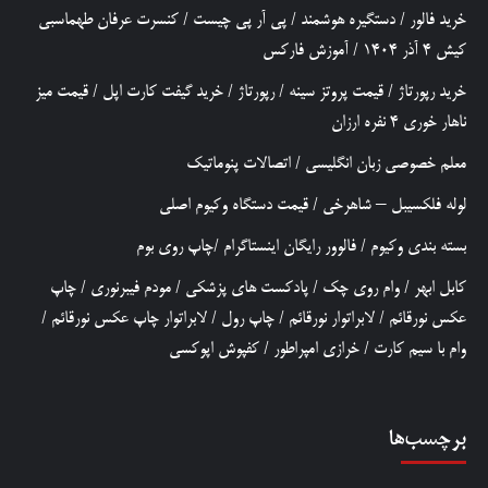
خرید فالور
/
دستگیره هوشمند
/
پی آر پی چیست
/
کنسرت عرفان طهماسبی
کیش 4 آذر 1404
/
آموزش فارکس
خرید رپورتاژ
/
قیمت پروتز سینه
/
رپورتاژ
/
خرید گیفت کارت اپل
/
قیمت میز
ناهار خوری 4 نفره ارزان
معلم خصوصی زبان انگلیسی
/
اتصالات پنوماتیک
لوله فلکسیبل – شاهرخی
/
قیمت دستگاه وکیوم اصلی
بسته بندی وکیوم
/
فالوور رایگان اینستاگرام
/
چاپ روی بوم
کابل ابهر
/
وام روی چک
/
پادکست های پزشکی
/
مودم فیبرنوری
/
چاپ
عکس نورقائم
/
لابراتوار نورقائم
/
چاپ رول
/
لابراتوار چاپ عکس نورقائم
/
وام با سیم کارت
/
خرازی امپراطور
/
کفپوش اپوکسی
برچسب‌ها