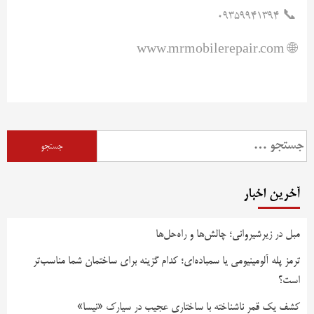
📞 09359941394
🌐 www.mrmobilerepair.com
جستجو
برای:
آخرین اخبار
مبل در زیرشیروانی؛ چالش‌ها و راه‌حل‌ها
ترمز پله آلومینیومی یا سمباده‌ای؛ کدام گزینه برای ساختمان شما مناسب‌تر
است؟
کشف یک قمر ناشناخته با ساختاری عجیب در سیارک «نیسا»