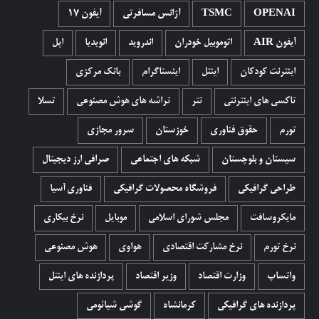
OPENAI
TSMC
آژانس مسافرتی
آیفون 17
آیفون AIR
اتوموبیل خودران
اندروید
انویدیا
اپل
اینترنت کودکان
اینتل
اینستاگرام
بانک مرکزی
تاکسی های اینترنتی
تتر
تراشه های هوش مصنوعی
تسلا
تورم
حقوق فناوری
خوزستان
سرور مجازی
سیستان و بلوچستان
شبکه های اجتماعی
صرافی ارز دیجیتال
طراحی گرافیکی
فروشگاه محصولات گرافيکی
فناوری آسیا
مایکروسافت
مجلس شورای اسلامی
موبایل
نرخ بیکاری
نرخ تورم
نرخ مشارکت اقتصادی
هواوی
هوش مصنوعی
واتساپ
وزارت اقتصاد
وزیر اقتصاد
پردازنده های اینتل
پردازنده های گرافیکی
کرمانشاه
گوشی شیائومی