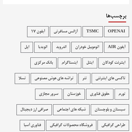
برچسب‌ها
OPENAI
TSMC
آژانس مسافرتی
آیفون 17
آیفون AIR
اتوموبیل خودران
اندروید
انویدیا
اپل
اینترنت کودکان
اینتل
اینستاگرام
بانک مرکزی
تاکسی های اینترنتی
تتر
تراشه های هوش مصنوعی
تسلا
تورم
حقوق فناوری
خوزستان
سرور مجازی
سیستان و بلوچستان
شبکه های اجتماعی
صرافی ارز دیجیتال
طراحی گرافیکی
فروشگاه محصولات گرافيکی
فناوری آسیا