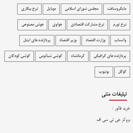
مایکروسافت
مجلس شورای اسلامی
موبایل
نرخ بیکاری
نرخ تورم
نرخ مشارکت اقتصادی
هواوی
هوش مصنوعی
واتساپ
وزارت اقتصاد
وزیر اقتصاد
پردازنده های اینتل
پردازنده های گرافیکی
کرمانشاه
گوشی شیائومی
گوشی کودکان
گوگل
یوتیوب
تبلیغات متنی
خرید فالور
/
بروکر جی تی سی اف