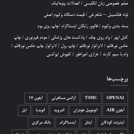
معلم خصوصی زبان انگلیسی
/
اتصالات پنوماتیک
لوله فلکسیبل – شاهرخی
/
قیمت دستگاه وکیوم اصلی
بسته بندی وکیوم
/
فالوور رایگان اینستاگرام
/
چاپ روی بوم
کابل ابهر
/
وام روی چک
/
پادکست های پزشکی
/
مودم فیبرنوری
/
چاپ
عکس نورقائم
/
لابراتوار نورقائم
/
چاپ رول
/
لابراتوار چاپ عکس نورقائم
/
وام با سیم کارت
/
خرازی امپراطور
/
کفپوش اپوکسی
برچسب‌ها
OPENAI
TSMC
آژانس مسافرتی
آیفون 17
آیفون AIR
اتوموبیل خودران
اندروید
انویدیا
اپل
اینترنت کودکان
اینتل
اینستاگرام
بانک مرکزی