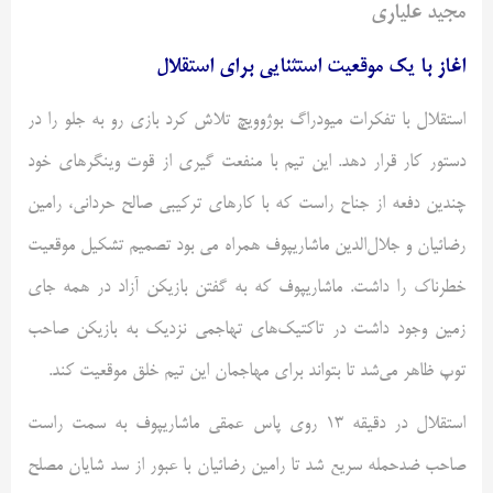
مجید
علیاری
اغاز
با یک موقعیت استثنایی برای استقلال
استقلال با تفکرات
میودراگ
بوژوویچ
تلاش کرد بازی رو به جلو را در
دستور کار قرار دهد. این تیم با منفعت گیری از قوت
وینگرهای
خود
چندین دفعه از جناح راست که با کارهای ترکیبی صالح حردانی، رامین
رضائیان و جلال‌الدین
ماشاریپوف
همراه می بود تصمیم تشکیل موقعیت
خطرناک را داشت.
ماشاریپوف
که به گفتن بازیکن آزاد در همه جای
زمین وجود داشت در تاکتیک‌های تهاجمی نزدیک به بازیکن صاحب
توپ ظاهر می‌شد تا بتواند برای مهاجمان این تیم خلق موقعیت کند.
استقلال در دقیقه ۱۳ روی پاس عمقی
ماشاریپوف
به سمت راست
صاحب ضدحمله سریع شد تا رامین رضائیان با عبور از سد شایان مصلح