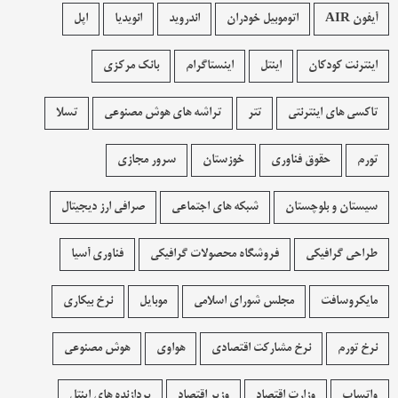
آیفون AIR
اتوموبیل خودران
اندروید
انویدیا
اپل
اینترنت کودکان
اینتل
اینستاگرام
بانک مرکزی
تاکسی های اینترنتی
تتر
تراشه های هوش مصنوعی
تسلا
تورم
حقوق فناوری
خوزستان
سرور مجازی
سیستان و بلوچستان
شبکه های اجتماعی
صرافی ارز دیجیتال
طراحی گرافیکی
فروشگاه محصولات گرافيکی
فناوری آسیا
مایکروسافت
مجلس شورای اسلامی
موبایل
نرخ بیکاری
نرخ تورم
نرخ مشارکت اقتصادی
هواوی
هوش مصنوعی
واتساپ
وزارت اقتصاد
وزیر اقتصاد
پردازنده های اینتل