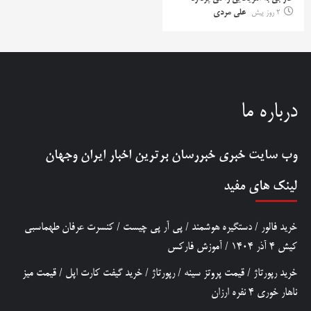
2 روز پیش
علی مردی
درباره ما
وب سایت خبری
خبررسان
برترین اخبار ایران وجهان
لینک های مفید
خرید فالور
/
دستگیره هوشمند
/
پی آر پی چیست
/
کنسرت عرفان طهماسبی
کیش 4 آذر 1404
/
آموزش فارکس
خرید رپورتاژ
/
قیمت پروتز سینه
/
رپورتاژ
/
خرید گیفت کارت اپل
/
قیمت میز
ناهار خوری 4 نفره ارزان