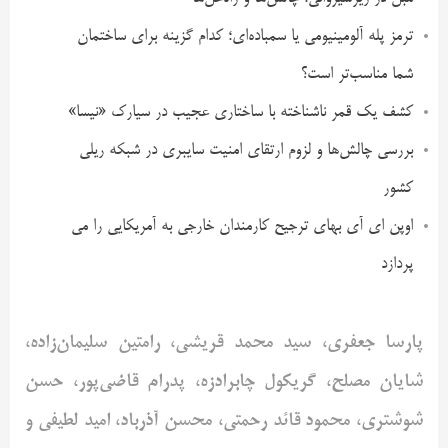
ترمز پله آلومینیومی یا سمباده‌ای؛ کدام گزینه برای ساختمان
شما مناسب‌تر است؟
کشف یک قمر ناشناخته با ساختاری عجیب در سیارک «نیسا»
بررسی چالش‌ها و لزوم ارتقای امنیت سایبری در شبکه ریلی
کشور
اوپن ای آی بهای ترجیح کارمندان خارجی به آمریکایی را می
پردازد
پارسا جعفری، سید محمد قریشی، رامتین سلیمان‌زاده،
شایان مصلح،
گریکول
چابرادزه
، پدرام قاضی‌پور، حسن
شوشتری، محمود
قائد
رحمتی، محسن آذرباد، امید لطیفی و