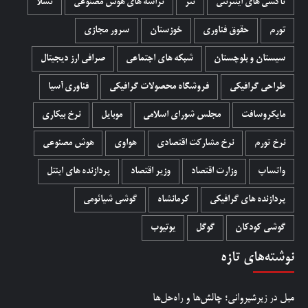
تاکسی های اینترنتی
تتر
تراشه های هوش مصنوعی
تسلا
تورم
حقوق فناوری
خوزستان
سرور مجازی
سیستان و بلوچستان
شبکه های اجتماعی
صرافی ارز دیجیتال
طراحی گرافیکی
فروشگاه محصولات گرافيکی
فناوری آسیا
مایکروسافت
مجلس شورای اسلامی
موبایل
نرخ بیکاری
نرخ تورم
نرخ مشارکت اقتصادی
هواوی
هوش مصنوعی
واتساپ
وزارت اقتصاد
وزیر اقتصاد
پردازنده های اینتل
پردازنده های گرافیکی
کرمانشاه
گوشی شیائومی
گوشی کودکان
گوگل
یوتیوب
نوشته‌های تازه
مبل در زیرشیروانی؛ چالش‌ها و راه‌حل‌ها