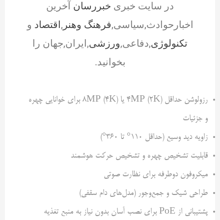
در سایت خبری
خبررسان
آخرین
اخبارحوادث,سیاسی,
فرهنگ وهنر
,
اقتصاد
و
تکنولوژی
,دفاعی,
ورزشی
,ایران,جهان را
بخوانید.
رزولوشن حداقل 4MP (2K) یا 8MP (4K) برای خوانایی چهره
و جزئیات
زاویه دید وسیع (حداقل 110° تا 360°)
قابلیت تشخیص چهره و تشخیص حرکت هوشمند
میکروفون دوطرفه برای نظارت صوتی
طراحی شیک و جمع‌وجور (مدل‌های دام سقفی)
پشتیبانی از PoE برای نصب آسان بدون نیاز به منبع تغذیه