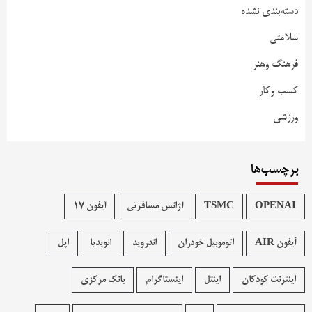
دسته‌بندی نشده
سلامتی
فرهنگ وهنر
کسب وکار
ورزشی
برچسب‌ها
OPENAI
TSMC
آژانس مسافرتی
آیفون 17
آیفون AIR
اتوموبیل خودران
اندروید
انویدیا
اپل
اینترنت کودکان
اینتل
اینستاگرام
بانک مرکزی