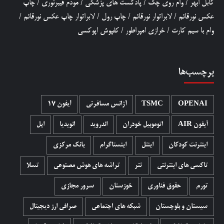
کابل ابهر
/
وام روی چک
/
پادکست های پزشکی
/
مودم فیبرنوری
/
چاپ
عکس نورقائم
/
لابراتوار نورقائم
/
چاپ رول
/
لابراتوار چاپ عکس نورقائم
/
وام با سیم کارت
/
خرازی امپراطور
/
کفپوش اپوکسی
برچسب‌ها
OPENAI
TSMC
آژانس مسافرتی
آیفون 17
آیفون AIR
اتوموبیل خودران
اندروید
انویدیا
اپل
اینترنت کودکان
اینتل
اینستاگرام
بانک مرکزی
تاکسی های اینترنتی
تتر
تراشه های هوش مصنوعی
تسلا
تورم
حقوق فناوری
خوزستان
سرور مجازی
سیستان و بلوچستان
شبکه های اجتماعی
صرافی ارز دیجیتال