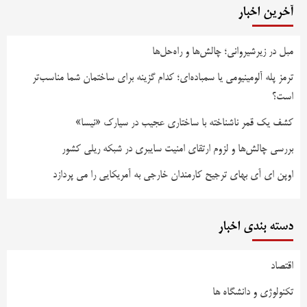
آخرین اخبار
مبل در زیرشیروانی؛ چالش‌ها و راه‌حل‌ها
ترمز پله آلومینیومی یا سمباده‌ای؛ کدام گزینه برای ساختمان شما مناسب‌تر
است؟
کشف یک قمر ناشناخته با ساختاری عجیب در سیارک «نیسا»
بررسی چالش‌ها و لزوم ارتقای امنیت سایبری در شبکه ریلی کشور
اوپن ای آی بهای ترجیح کارمندان خارجی به آمریکایی را می پردازد
دسته بندی اخبار
اقتصاد
تکنولوژی و دانشگاه ها