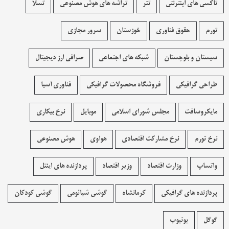
تاکسی های اینترنتی
تتر
تراشه های هوش مصنوعی
تسلا
تورم
حقوق فناوری
خوزستان
سرور مجازی
سیستان و بلوچستان
شبکه های اجتماعی
صرافی ارز دیجیتال
طراحی گرافیکی
فروشگاه محصولات گرافيکی
فناوری آسیا
مایکروسافت
مجلس شورای اسلامی
موبایل
نرخ بیکاری
نرخ تورم
نرخ مشارکت اقتصادی
هواوی
هوش مصنوعی
واتساپ
وزارت اقتصاد
وزیر اقتصاد
پردازنده های اینتل
پردازنده های گرافیکی
کرمانشاه
گوشی شیائومی
گوشی کودکان
گوگل
یوتیوب