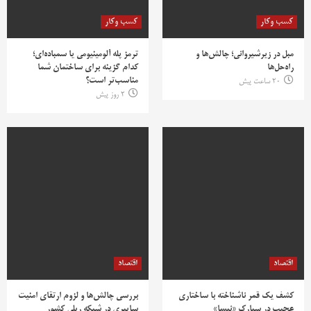
کسب وکار
کسب وکار
مبل در زیرشیروانی؛ چالش‌ها و
ترمز پله آلومینیومی یا سمباده‌ای؛
راه‌حل‌ها
کدام گزینه برای ساختمان شما
مناسب‌تر است؟
20 ساعت پیش
2 روز پیش
اقتصاد
اقتصاد
کشف یک قمر ناشناخته با ساختاری
بررسی چالش‌ها و لزوم ارتقای امنیت
عجیب در سیارک «نیسا»
سایبری در شبکه ریلی کشور