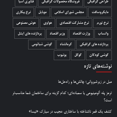
طراحی گرافیکی
فروشگاه محصولات گرافيکی
فناوری آسیا
مایکروسافت
مجلس شورای اسلامی
موبایل
نرخ بیکاری
نرخ تورم
نرخ مشارکت اقتصادی
هواوی
هوش مصنوعی
واتساپ
وزارت اقتصاد
وزیر اقتصاد
پردازنده های اینتل
پردازنده های گرافیکی
کرمانشاه
گوشی شیائومی
گوشی کودکان
گوگل
یوتیوب
نوشته‌های تازه
مبل در زیرشیروانی؛ چالش‌ها و راه‌حل‌ها
ترمز پله آلومینیومی یا سمباده‌ای؛ کدام گزینه برای ساختمان شما مناسب‌تر
است؟
کشف یک قمر ناشناخته با ساختاری عجیب در سیارک «نیسا»