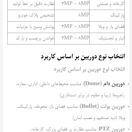
کارخانه و صنعتی
4MP – 8MP
نظارت دقیق بر خط تولید
پارکینگ
8MP
تشخیص پلاک خودرو
فضای باز و ویلا
4MP – 8MP
پوشش وسیع با جزئیات
انبار و لجستیک
4MP – 8MP
خواندن برچسب و بارکد
انتخاب نوع دوربین بر اساس کاربرد
انتخاب نوع دوربین بر اساس کاربرد
:
دوربین دام
(Dome)
: مناسب محیط‌های داخلی، اداری، مغازه،
راهروها (زیبا و مقاوم در برابر دستکاری)
دوربین بولت (Bullet)
: مناسب فضای باز، محوطه، پارکینگ،
ویلا (دید مستقیم و نصب آسان)
دوربین PTZ
: مناسب نظارت بر فضای بزرگ، کارخانه،