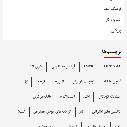
فرهنگ وهنر
کسب وکار
ورزشی
برچسب‌ها
OPENAI
TSMC
آژانس مسافرتی
آیفون 17
آیفون AIR
اتوموبیل خودران
اندروید
انویدیا
اپل
اینترنت کودکان
اینتل
اینستاگرام
بانک مرکزی
تاکسی های اینترنتی
تتر
تراشه های هوش مصنوعی
تسلا
تورم
حقوق فناوری
خوزستان
سرور مجازی