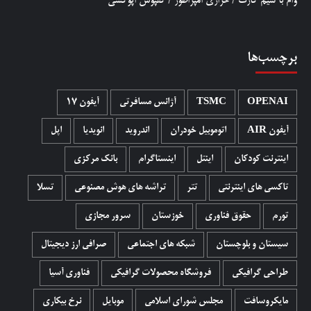
وام با سیم کارت
/
خرازی امپراطور
/
کفپوش اپوکسی
برچسب‌ها
OPENAI
TSMC
آژانس مسافرتی
آیفون 17
آیفون AIR
اتوموبیل خودران
اندروید
انویدیا
اپل
اینترنت کودکان
اینتل
اینستاگرام
بانک مرکزی
تاکسی های اینترنتی
تتر
تراشه های هوش مصنوعی
تسلا
تورم
حقوق فناوری
خوزستان
سرور مجازی
سیستان و بلوچستان
شبکه های اجتماعی
صرافی ارز دیجیتال
طراحی گرافیکی
فروشگاه محصولات گرافيکی
فناوری آسیا
مایکروسافت
مجلس شورای اسلامی
موبایل
نرخ بیکاری