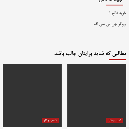
خرید فالور
/
بروکر جی تی سی اف
مطالبی که شاید برایتان جالب باشد
کسب وکار
کسب وکار