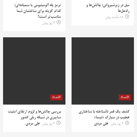
مبل در زیرشیروانی؛ چالش‌ها و
ترمز پله آلومینیومی یا سمباده‌ای؛
راه‌حل‌ها
کدام گزینه برای ساختمان شما
مناسب‌تر است؟
18 ساعت پیش
2 روز پیش
اقتصاد
اقتصاد
کشف یک قمر ناشناخته با ساختاری
بررسی چالش‌ها و لزوم ارتقای امنیت
عجیب در سیارک «نیسا»
سایبری در شبکه ریلی کشور
2 روز پیش
علی مردی
2 روز پیش
علی مردی