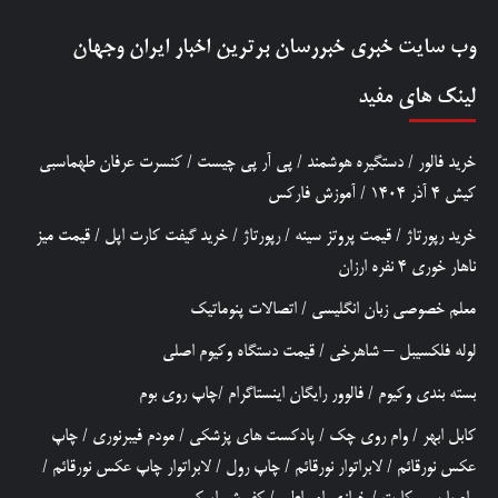
وب سایت خبری
خبررسان
برترین اخبار ایران وجهان
لینک های مفید
خرید فالور
/
دستگیره هوشمند
/
پی آر پی چیست
/
کنسرت عرفان طهماسبی
کیش 4 آذر 1404
/
آموزش فارکس
خرید رپورتاژ
/
قیمت پروتز سینه
/
رپورتاژ
/
خرید گیفت کارت اپل
/
قیمت میز
ناهار خوری 4 نفره ارزان
معلم خصوصی زبان انگلیسی
/
اتصالات پنوماتیک
لوله فلکسیبل – شاهرخی
/
قیمت دستگاه وکیوم اصلی
بسته بندی وکیوم
/
فالوور رایگان اینستاگرام
/
چاپ روی بوم
کابل ابهر
/
وام روی چک
/
پادکست های پزشکی
/
مودم فیبرنوری
/
چاپ
عکس نورقائم
/
لابراتوار نورقائم
/
چاپ رول
/
لابراتوار چاپ عکس نورقائم
/