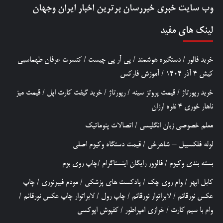
وب سایت خبری
خبررسان
برترین اخبار ایران وجهان
لینک های مفید
خرید فالور
/
دستگیره هوشمند
/
پی آر پی چیست
/
کنسرت عرفان طهماسبی
کیش 4 آذر 1404
/
آموزش فارکس
خرید رپورتاژ
/
قیمت پروتز سینه
/
رپورتاژ
/
خرید گیفت کارت اپل
/
قیمت میز
ناهار خوری 4 نفره ارزان
معلم خصوصی زبان انگلیسی
/
اتصالات پنوماتیک
لوله فلکسیبل – شاهرخی
/
قیمت دستگاه وکیوم اصلی
بسته بندی وکیوم
/
فالوور رایگان اینستاگرام
/
چاپ روی بوم
کابل ابهر
/
وام روی چک
/
پادکست های پزشکی
/
مودم فیبرنوری
/
چاپ
عکس نورقائم
/
لابراتوار نورقائم
/
چاپ رول
/
لابراتوار چاپ عکس نورقائم
/
وام با سیم کارت
/
خرازی امپراطور
/
کفپوش اپوکسی