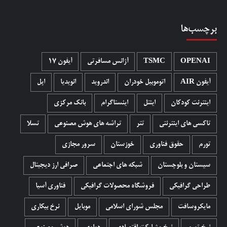
برچسب‌ها
OPENAI
TSMC
آژانس مسافرتی
آیفون 17
آیفون AIR
اتوموبیل خودران
اندروید
انویدیا
اپل
اینترنت کودکان
اینتل
اینستاگرام
بانک مرکزی
تاکسی های اینترنتی
تتر
تراشه های هوش مصنوعی
تسلا
تورم
حقوق فناوری
خوزستان
سرور مجازی
سیستان و بلوچستان
شبکه های اجتماعی
صرافی ارز دیجیتال
طراحی گرافیکی
فروشگاه محصولات گرافيکی
فناوری آسیا
مایکروسافت
مجلس شورای اسلامی
موبایل
نرخ بیکاری