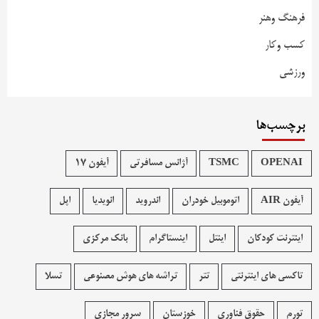
فرهنگ وهنر
کسب وکار
ورزشی
برچسب‌ها
OPENAI
TSMC
آژانس مسافرتی
آیفون 17
آیفون AIR
اتوموبیل خودران
اندروید
انویدیا
اپل
اینترنت کودکان
اینتل
اینستاگرام
بانک مرکزی
تاکسی های اینترنتی
تتر
تراشه های هوش مصنوعی
تسلا
تورم
حقوق فناوری
خوزستان
سرور مجازی