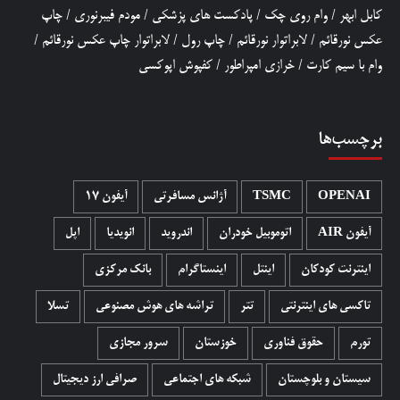
کابل ابهر
/
وام روی چک
/
پادکست های پزشکی
/
مودم فیبرنوری
/
چاپ
عکس نورقائم
/
لابراتوار نورقائم
/
چاپ رول
/
لابراتوار چاپ عکس نورقائم
/
وام با سیم کارت
/
خرازی امپراطور
/
کفپوش اپوکسی
برچسب‌ها
OPENAI
TSMC
آژانس مسافرتی
آیفون 17
آیفون AIR
اتوموبیل خودران
اندروید
انویدیا
اپل
اینترنت کودکان
اینتل
اینستاگرام
بانک مرکزی
تاکسی های اینترنتی
تتر
تراشه های هوش مصنوعی
تسلا
تورم
حقوق فناوری
خوزستان
سرور مجازی
سیستان و بلوچستان
شبکه های اجتماعی
صرافی ارز دیجیتال