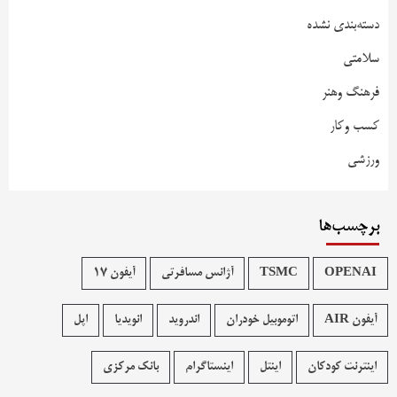
دسته‌بندی نشده
سلامتی
فرهنگ وهنر
کسب وکار
ورزشی
برچسب‌ها
OPENAI
TSMC
آژانس مسافرتی
آیفون 17
آیفون AIR
اتوموبیل خودران
اندروید
انویدیا
اپل
اینترنت کودکان
اینتل
اینستاگرام
بانک مرکزی