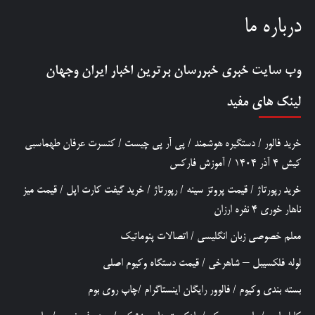
درباره ما
وب سایت خبری
خبررسان
برترین اخبار ایران وجهان
لینک های مفید
خرید فالور
/
دستگیره هوشمند
/
پی آر پی چیست
/
کنسرت عرفان طهماسبی
کیش 4 آذر 1404
/
آموزش فارکس
خرید رپورتاژ
/
قیمت پروتز سینه
/
رپورتاژ
/
خرید گیفت کارت اپل
/
قیمت میز
ناهار خوری 4 نفره ارزان
معلم خصوصی زبان انگلیسی
/
اتصالات پنوماتیک
لوله فلکسیبل – شاهرخی
/
قیمت دستگاه وکیوم اصلی
بسته بندی وکیوم
/
فالوور رایگان اینستاگرام
/
چاپ روی بوم