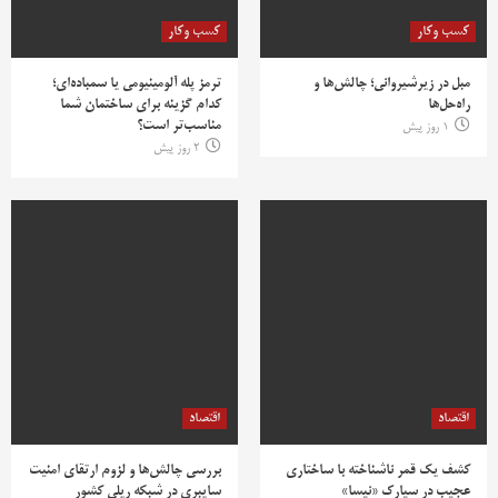
کسب وکار
کسب وکار
مبل در زیرشیروانی؛ چالش‌ها و
ترمز پله آلومینیومی یا سمباده‌ای؛
راه‌حل‌ها
کدام گزینه برای ساختمان شما
مناسب‌تر است؟
1 روز پیش
2 روز پیش
اقتصاد
اقتصاد
کشف یک قمر ناشناخته با ساختاری
بررسی چالش‌ها و لزوم ارتقای امنیت
عجیب در سیارک «نیسا»
سایبری در شبکه ریلی کشور