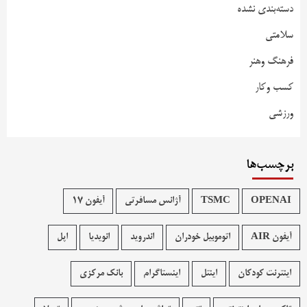
دسته‌بندی نشده
سلامتی
فرهنگ وهنر
کسب وکار
ورزشی
برچسب‌ها
OPENAI
TSMC
آژانس مسافرتی
آیفون 17
آیفون AIR
اتوموبیل خودران
اندروید
انویدیا
اپل
اینترنت کودکان
اینتل
اینستاگرام
بانک مرکزی