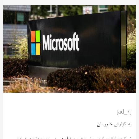
[ad_1]
به گزارش
خبررسان