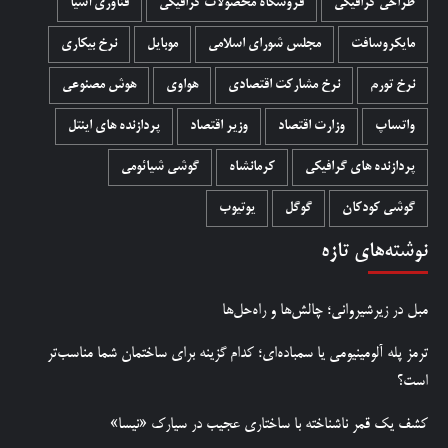
طراحی گرافیکی
فروشگاه محصولات گرافيکی
فناوری آسیا
مایکروسافت
مجلس شورای اسلامی
موبایل
نرخ بیکاری
نرخ تورم
نرخ مشارکت اقتصادی
هواوی
هوش مصنوعی
واتساپ
وزارت اقتصاد
وزیر اقتصاد
پردازنده های اینتل
پردازنده های گرافیکی
کرمانشاه
گوشی شیائومی
گوشی کودکان
گوگل
یوتیوب
نوشته‌های تازه
مبل در زیرشیروانی؛ چالش‌ها و راه‌حل‌ها
ترمز پله آلومینیومی یا سمباده‌ای؛ کدام گزینه برای ساختمان شما مناسب‌تر
است؟
کشف یک قمر ناشناخته با ساختاری عجیب در سیارک «نیسا»