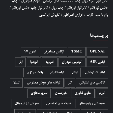
کابل ابهر
/
وام روی چک
/
پادکست های پزشکی
/
مودم فیبرنوری
/
چاپ
عکس نورقائم
/
لابراتوار نورقائم
/
چاپ رول
/
لابراتوار چاپ عکس نورقائم
/
وام با سیم کارت
/
خرازی امپراطور
/
کفپوش اپوکسی
برچسب‌ها
OPENAI
TSMC
آژانس مسافرتی
آیفون 17
آیفون AIR
اتوموبیل خودران
اندروید
انویدیا
اپل
اینترنت کودکان
اینتل
اینستاگرام
بانک مرکزی
تاکسی های اینترنتی
تتر
تراشه های هوش مصنوعی
تسلا
تورم
حقوق فناوری
خوزستان
سرور مجازی
سیستان و بلوچستان
شبکه های اجتماعی
صرافی ارز دیجیتال