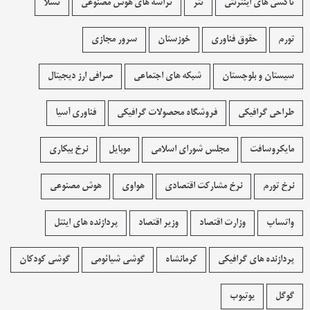
تاکسی های اینترنتی
تتر
تراشه های هوش مصنوعی
تسلا
تورم
حقوق فناوری
خوزستان
سرور مجازی
سیستان و بلوچستان
شبکه های اجتماعی
صرافی ارز دیجیتال
طراحی گرافیکی
فروشگاه محصولات گرافيکی
فناوری آسیا
مایکروسافت
مجلس شورای اسلامی
موبایل
نرخ بیکاری
نرخ تورم
نرخ مشارکت اقتصادی
هواوی
هوش مصنوعی
واتساپ
وزارت اقتصاد
وزیر اقتصاد
پردازنده های اینتل
پردازنده های گرافیکی
کرمانشاه
گوشی شیائومی
گوشی کودکان
گوگل
یوتیوب