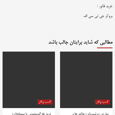
خرید فالور
/
بروکر جی تی سی اف
مطالبی که شاید برایتان جالب باشد
کسب وکار
کسب وکار
مبل در زیرشیروانی؛ چالش‌ها و
ترمز پله آلومینیومی یا سمباده‌ای؛