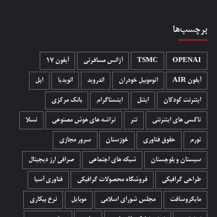
برچسب‌ها
OPENAI
TSMC
آژانس مسافرتی
آیفون 17
آیفون AIR
اتوموبیل خودران
اندروید
انویدیا
اپل
اینترنت کودکان
اینتل
اینستاگرام
بانک مرکزی
تاکسی های اینترنتی
تتر
تراشه های هوش مصنوعی
تسلا
تورم
حقوق فناوری
خوزستان
سرور مجازی
سیستان و بلوچستان
شبکه های اجتماعی
صرافی ارز دیجیتال
طراحی گرافیکی
فروشگاه محصولات گرافيکی
فناوری آسیا
مایکروسافت
مجلس شورای اسلامی
موبایل
نرخ بیکاری