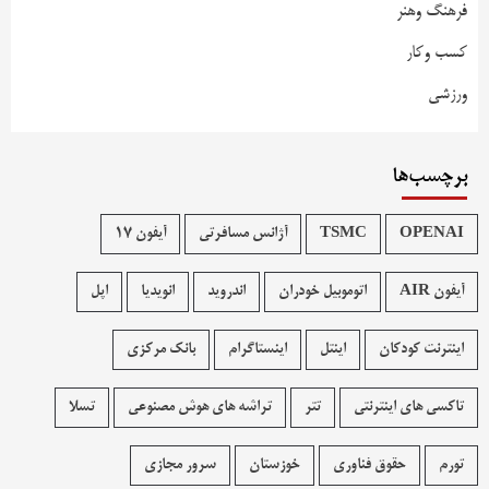
فرهنگ وهنر
کسب وکار
ورزشی
برچسب‌ها
OPENAI
TSMC
آژانس مسافرتی
آیفون 17
آیفون AIR
اتوموبیل خودران
اندروید
انویدیا
اپل
اینترنت کودکان
اینتل
اینستاگرام
بانک مرکزی
تاکسی های اینترنتی
تتر
تراشه های هوش مصنوعی
تسلا
تورم
حقوق فناوری
خوزستان
سرور مجازی