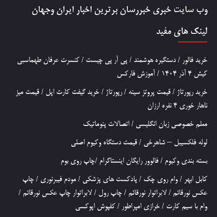
وب سایت خبری
خبررسان
برترین اخبار ایران وجهان
لینک های مفید
خرید فالور
/
دستگیره هوشمند
/
پی آر پی چیست
/
کنسرت عرفان طهماسبی
کیش 4 آذر 1404
/
آموزش فارکس
خرید رپورتاژ
/
قیمت پروتز سینه
/
رپورتاژ
/
خرید گیفت کارت اپل
/
قیمت میز
ناهار خوری 4 نفره ارزان
معلم خصوصی زبان انگلیسی
/
اتصالات پنوماتیک
لوله فلکسیبل – شاهرخی
/
قیمت دستگاه وکیوم اصلی
بسته بندی وکیوم
/
فالوور رایگان اینستاگرام
/
چاپ روی بوم
کابل ابهر
/
وام روی چک
/
پادکست های پزشکی
/
مودم فیبرنوری
/
چاپ
عکس نورقائم
/
لابراتوار نورقائم
/
چاپ رول
/
لابراتوار چاپ عکس نورقائم
/
وام با سیم کارت
/
خرازی امپراطور
/
کفپوش اپوکسی