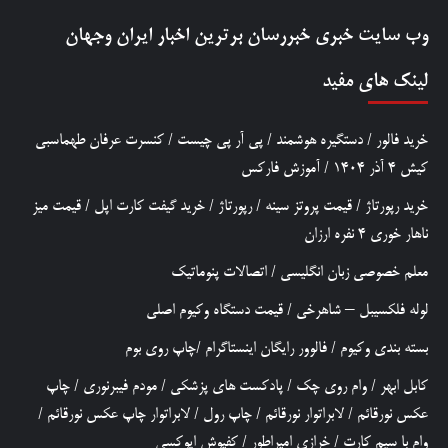
وب سایت خبری
خبررسان
برترین اخبار ایران وجهان
لینک های مفید
خرید فالور
/
دستگیره هوشمند
/
پی آر پی چیست
/
کنسرت عرفان طهماسبی
کیش 4 آذر 1404
/
آموزش فارکس
خرید رپورتاژ
/
قیمت پروتز سینه
/
رپورتاژ
/
خرید گیفت کارت اپل
/
قیمت میز
ناهار خوری 4 نفره ارزان
معلم خصوصی زبان انگلیسی
/
اتصالات پنوماتیک
لوله فلکسیبل – شاهرخی
/
قیمت دستگاه وکیوم اصلی
بسته بندی وکیوم
/
فالوور رایگان اینستاگرام
/
چاپ روی بوم
کابل ابهر
/
وام روی چک
/
پادکست های پزشکی
/
مودم فیبرنوری
/
چاپ
عکس نورقائم
/
لابراتوار نورقائم
/
چاپ رول
/
لابراتوار چاپ عکس نورقائم
/
وام با سیم کارت
/
خرازی امپراطور
/
کفپوش اپوکسی