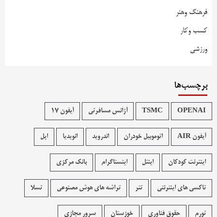
فرهنگ وهنر
کسب وکار
ورزشی
برچسب‌ها
OPENAI
TSMC
آژانس مسافرتی
آیفون 17
آیفون AIR
اتوموبیل خودران
اندروید
انویدیا
اپل
اینترنت کودکان
اینتل
اینستاگرام
بانک مرکزی
تاکسی های اینترنتی
تتر
تراشه های هوش مصنوعی
تسلا
تورم
حقوق فناوری
خوزستان
سرور مجازی