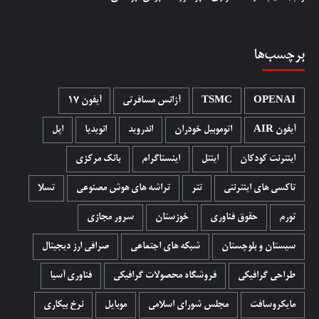
برچسب‌ها
OPENAI
TSMC
آژانس مسافرتی
آیفون 17
آیفون AIR
اتوموبیل خودران
اندروید
انویدیا
اپل
اینترنت کودکان
اینتل
اینستاگرام
بانک مرکزی
تاکسی های اینترنتی
تتر
تراشه های هوش مصنوعی
تسلا
تورم
حقوق فناوری
خوزستان
سرور مجازی
سیستان و بلوچستان
شبکه های اجتماعی
صرافی ارز دیجیتال
طراحی گرافیکی
فروشگاه محصولات گرافيکی
فناوری آسیا
مایکروسافت
مجلس شورای اسلامی
موبایل
نرخ بیکاری