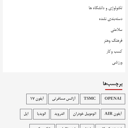
تکنولوژی و دانشگاه ها
دسته‌بندی نشده
سلامتی
فرهنگ وهنر
کسب وکار
ورزشی
برچسب‌ها
OPENAI
TSMC
آژانس مسافرتی
آیفون 17
آیفون AIR
اتوموبیل خودران
اندروید
انویدیا
اپل