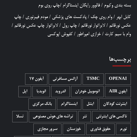
بسته بندی وکیوم
/
فالوور رایگان اینستاگرام
/
چاپ روی بوم
کابل ابهر
/
وام روی چک
/
پادکست های پزشکی
/
مودم فیبرنوری
/
چاپ
عکس نورقائم
/
لابراتوار نورقائم
/
چاپ رول
/
لابراتوار چاپ عکس نورقائم
/
وام با سیم کارت
/
خرازی امپراطور
/
کفپوش اپوکسی
برچسب‌ها
OPENAI
TSMC
آژانس مسافرتی
آیفون 17
آیفون AIR
اتوموبیل خودران
اندروید
انویدیا
اپل
اینترنت کودکان
اینتل
اینستاگرام
بانک مرکزی
تاکسی های اینترنتی
تتر
تراشه های هوش مصنوعی
تسلا
تورم
حقوق فناوری
خوزستان
سرور مجازی