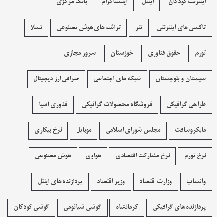
اینترنت کودکان
اینتل
اینستاگرام
بانک مرکزی
تاکسی های اینترنتی
تتر
تراشه های هوش مصنوعی
تسلا
تورم
حقوق فناوری
خوزستان
سرور مجازی
سیستان و بلوچستان
شبکه های اجتماعی
صرافی ارز دیجیتال
طراحی گرافیکی
فروشگاه محصولات گرافيکی
فناوری آسیا
مایکروسافت
مجلس شورای اسلامی
موبایل
نرخ بیکاری
نرخ تورم
نرخ مشارکت اقتصادی
هواوی
هوش مصنوعی
واتساپ
وزارت اقتصاد
وزیر اقتصاد
پردازنده های اینتل
پردازنده های گرافیکی
کرمانشاه
گوشی شیائومی
گوشی کودکان