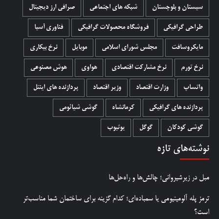
سیستان و بلوچستان
شبکه های اجتماعی
صرافی ارز دیجیتال
طراحی گرافیکی
فروشگاه محصولات گرافيکی
فناوری آسیا
مایکروسافت
مجلس شورای اسلامی
موبایل
نرخ بیکاری
نرخ تورم
نرخ مشارکت اقتصادی
هواوی
هوش مصنوعی
واتساپ
وزارت اقتصاد
وزیر اقتصاد
پردازنده های اینتل
پردازنده های گرافیکی
کرمانشاه
گوشی شیائومی
گوشی کودکان
گوگل
یوتیوب
نوشته‌های تازه
مبل در زیرشیروانی؛ چالش‌ها و راه‌حل‌ها
ترمز پله آلومینیومی یا سمباده‌ای؛ کدام گزینه برای ساختمان شما مناسب‌تر
است؟