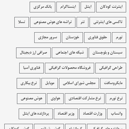
اینترنت کودکان
اینتل
اینستاگرام
بانک مرکزی
تاکسی های اینترنتی
تتر
تراشه های هوش مصنوعی
تسلا
تورم
حقوق فناوری
خوزستان
سرور مجازی
سیستان و بلوچستان
شبکه های اجتماعی
صرافی ارز دیجیتال
طراحی گرافیکی
فروشگاه محصولات گرافيکی
فناوری آسیا
مایکروسافت
مجلس شورای اسلامی
موبایل
نرخ بیکاری
نرخ تورم
نرخ مشارکت اقتصادی
هواوی
هوش مصنوعی
واتساپ
وزارت اقتصاد
وزیر اقتصاد
پردازنده های اینتل