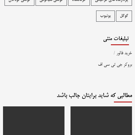
پردازنده های گرافیکی
کرمانشاه
گوشی شیائومی
گوشی کودکان
گوگل
یوتیوب
تبلیغات متنی
خرید فالور
/
بروکر جی تی سی اف
مطالبی که شاید برایتان جالب باشد