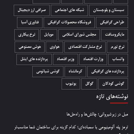
سیستان و بلوچستان
شبکه های اجتماعی
صرافی ارز دیجیتال
طراحی گرافیکی
فروشگاه محصولات گرافيکی
فناوری آسیا
مایکروسافت
مجلس شورای اسلامی
موبایل
نرخ بیکاری
نرخ تورم
نرخ مشارکت اقتصادی
هواوی
هوش مصنوعی
واتساپ
وزارت اقتصاد
وزیر اقتصاد
پردازنده های اینتل
پردازنده های گرافیکی
کرمانشاه
گوشی شیائومی
گوشی کودکان
گوگل
یوتیوب
نوشته‌های تازه
مبل در زیرشیروانی؛ چالش‌ها و راه‌حل‌ها
ترمز پله آلومینیومی یا سمباده‌ای؛ کدام گزینه برای ساختمان شما مناسب‌تر