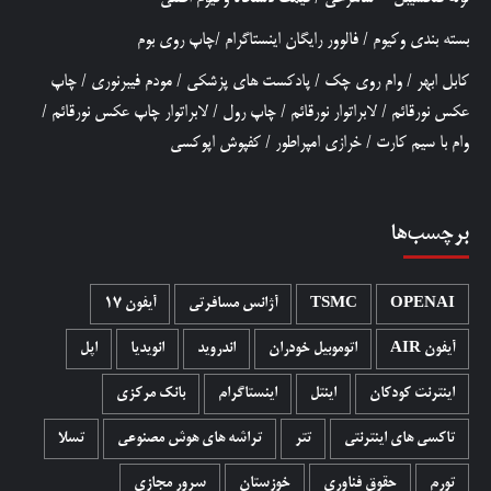
بسته بندی وکیوم
/
فالوور رایگان اینستاگرام
/
چاپ روی بوم
کابل ابهر
/
وام روی چک
/
پادکست های پزشکی
/
مودم فیبرنوری
/
چاپ
عکس نورقائم
/
لابراتوار نورقائم
/
چاپ رول
/
لابراتوار چاپ عکس نورقائم
/
وام با سیم کارت
/
خرازی امپراطور
/
کفپوش اپوکسی
برچسب‌ها
OPENAI
TSMC
آژانس مسافرتی
آیفون 17
آیفون AIR
اتوموبیل خودران
اندروید
انویدیا
اپل
اینترنت کودکان
اینتل
اینستاگرام
بانک مرکزی
تاکسی های اینترنتی
تتر
تراشه های هوش مصنوعی
تسلا
تورم
حقوق فناوری
خوزستان
سرور مجازی