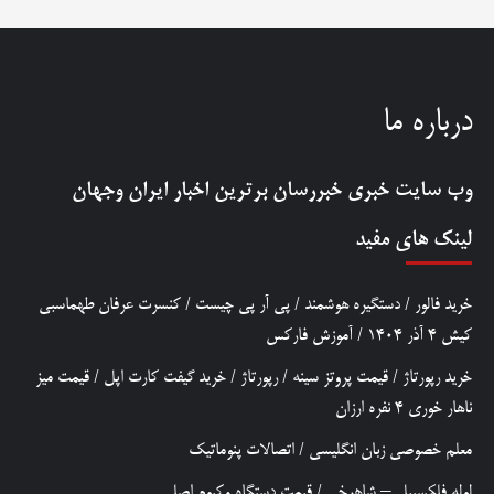
درباره ما
وب سایت خبری
خبررسان
برترین اخبار ایران وجهان
لینک های مفید
خرید فالور
/
دستگیره هوشمند
/
پی آر پی چیست
/
کنسرت عرفان طهماسبی
کیش 4 آذر 1404
/
آموزش فارکس
خرید رپورتاژ
/
قیمت پروتز سینه
/
رپورتاژ
/
خرید گیفت کارت اپل
/
قیمت میز
ناهار خوری 4 نفره ارزان
معلم خصوصی زبان انگلیسی
/
اتصالات پنوماتیک
لوله فلکسیبل – شاهرخی
/
قیمت دستگاه وکیوم اصلی