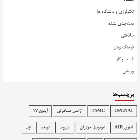
تکنولوژی و دانشگاه ها
دسته‌بندی نشده
سلامتی
فرهنگ وهنر
کسب وکار
ورزشی
برچسب‌ها
OPENAI
TSMC
آژانس مسافرتی
آیفون 17
آیفون AIR
اتوموبیل خودران
اندروید
انویدیا
اپل