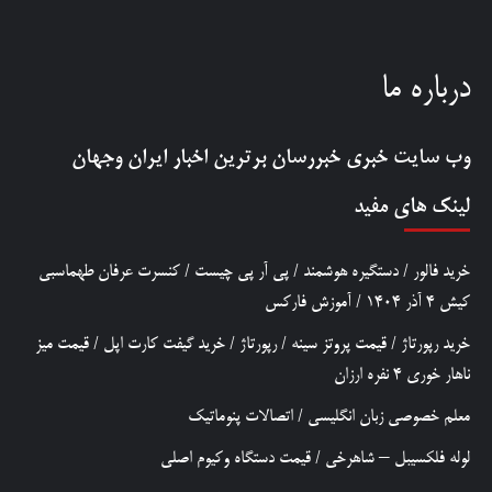
درباره ما
وب سایت خبری
خبررسان
برترین اخبار ایران وجهان
لینک های مفید
خرید فالور
/
دستگیره هوشمند
/
پی آر پی چیست
/
کنسرت عرفان طهماسبی
کیش 4 آذر 1404
/
آموزش فارکس
خرید رپورتاژ
/
قیمت پروتز سینه
/
رپورتاژ
/
خرید گیفت کارت اپل
/
قیمت میز
ناهار خوری 4 نفره ارزان
معلم خصوصی زبان انگلیسی
/
اتصالات پنوماتیک
لوله فلکسیبل – شاهرخی
/
قیمت دستگاه وکیوم اصلی