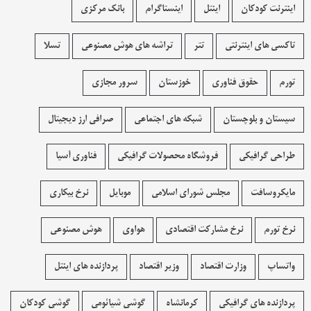
اینترنت کودکان
اینتل
اینستاگرام
بانک مرکزی
تاکسی های اینترنتی
تتر
تراشه های هوش مصنوعی
تسلا
تورم
حقوق فناوری
خوزستان
سرور مجازی
سیستان و بلوچستان
شبکه های اجتماعی
صرافی ارز دیجیتال
طراحی گرافیکی
فروشگاه محصولات گرافيکی
فناوری آسیا
مایکروسافت
مجلس شورای اسلامی
موبایل
نرخ بیکاری
نرخ تورم
نرخ مشارکت اقتصادی
هواوی
هوش مصنوعی
واتساپ
وزارت اقتصاد
وزیر اقتصاد
پردازنده های اینتل
پردازنده های گرافیکی
کرمانشاه
گوشی شیائومی
گوشی کودکان