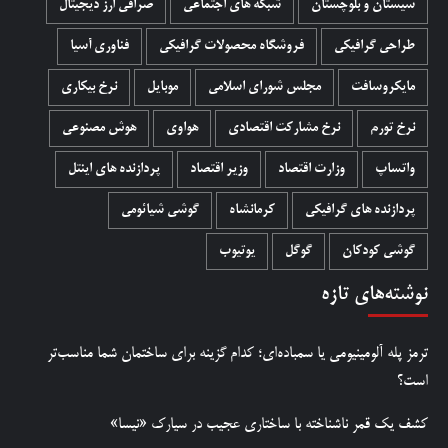
سیستان و بلوچستان
شبکه های اجتماعی
صرافی ارز دیجیتال
طراحی گرافیکی
فروشگاه محصولات گرافيکی
فناوری آسیا
مایکروسافت
مجلس شورای اسلامی
موبایل
نرخ بیکاری
نرخ تورم
نرخ مشارکت اقتصادی
هواوی
هوش مصنوعی
واتساپ
وزارت اقتصاد
وزیر اقتصاد
پردازنده های اینتل
پردازنده های گرافیکی
کرمانشاه
گوشی شیائومی
گوشی کودکان
گوگل
یوتیوب
نوشته‌های تازه
ترمز پله آلومینیومی یا سمباده‌ای؛ کدام گزینه برای ساختمان شما مناسب‌تر
است؟
کشف یک قمر ناشناخته با ساختاری عجیب در سیارک «نیسا»