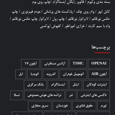
بسته بندی وکیوم
/
فالوور رایگان اینستاگرام
/
چاپ روی بوم
کابل ابهر
/
وام روی چک
/
پادکست های پزشکی
/
مودم فیبرنوری
/
چاپ
عکس نورقائم
/
لابراتوار نورقائم
/
چاپ رول
/
لابراتوار چاپ عکس نورقائم
/
وام با سیم کارت
/
خرازی امپراطور
/
کفپوش اپوکسی
برچسب‌ها
OPENAI
TSMC
آژانس مسافرتی
آیفون 17
آیفون AIR
اتوموبیل خودران
اندروید
انویدیا
اپل
اینترنت کودکان
اینتل
اینستاگرام
بانک مرکزی
تاکسی های اینترنتی
تتر
تراشه های هوش مصنوعی
تسلا
تورم
حقوق فناوری
خوزستان
سرور مجازی