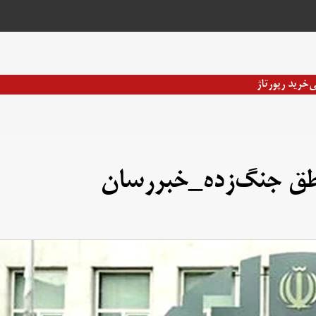
ی
خرید رپورتاژ
اطق جنگ‌زده_خبررسان