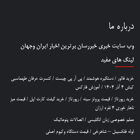
درباره ما
وب سایت خبری
خبررسان
برترین اخبار ایران وجهان
لینک های مفید
خرید فالور
/
دستگیره هوشمند
/
پی آر پی چیست
/
کنسرت عرفان طهماسبی
کیش 4 آذر 1404
/
آموزش فارکس
خرید رپورتاژ
/
قیمت پروتز سینه
/
رپورتاژ
/
خرید گیفت کارت اپل
/
قیمت میز
ناهار خوری 4 نفره ارزان
معلم خصوصی زبان انگلیسی
/
اتصالات پنوماتیک
لوله فلکسیبل – شاهرخی
/
قیمت دستگاه وکیوم اصلی