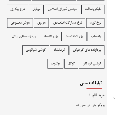
مایکروسافت
مجلس شورای اسلامی
موبایل
نرخ بیکاری
نرخ تورم
نرخ مشارکت اقتصادی
هواوی
هوش مصنوعی
واتساپ
وزارت اقتصاد
وزیر اقتصاد
پردازنده های اینتل
پردازنده های گرافیکی
کرمانشاه
گوشی شیائومی
گوشی کودکان
گوگل
یوتیوب
تبلیغات متنی
خرید فالور
/
کی
بروکر جی تی سی اف