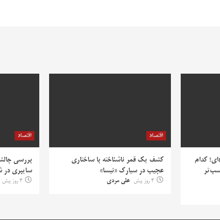
اقتصاد
اقتصاد
‌ای؛ کدام
کشف یک قمر ناشناخته با ساختاری
بررسی چالش‌
سب‌تر
عجیب در سیارک «نیسا»
سایبری در ش
4 روز پیش
علی مردی
4 روز پیش