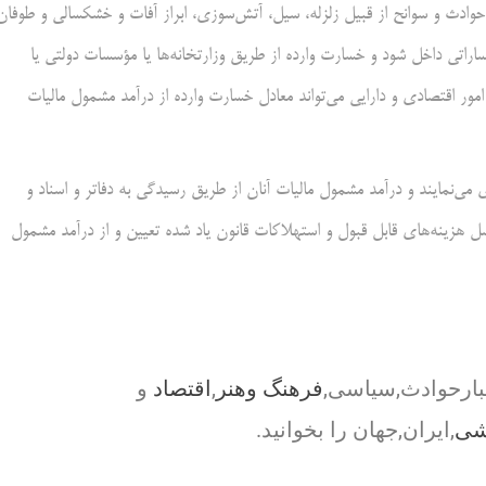
دی كه بر تاثییر حوادث و سوانح از قبيل زلزله، سيل، آتش‌سوزی، ابراز آفات و خشکسالی و طوفان
اراتی داخل شود و خسارت وارده از طريق وزارتخانه‌ها يا مؤسسات دولتی يا
 امور اقتصادی و دارايی می‌تواند معادل خسارت وارده از درآمد مشمول ماليات
 می‌نمایند و درآمد مشمول مالیات آنان از طریق رسیدگی به دفاتر و اسناد و
هزینه‌های قابل قبول و استهلاکات قانون یاد شده تعیین و از درآمد مشمول
بارحوادث,سیاسی,
فرهنگ وهنر
,
اقتصاد
و
شی
,ایران,جهان را بخوانید.