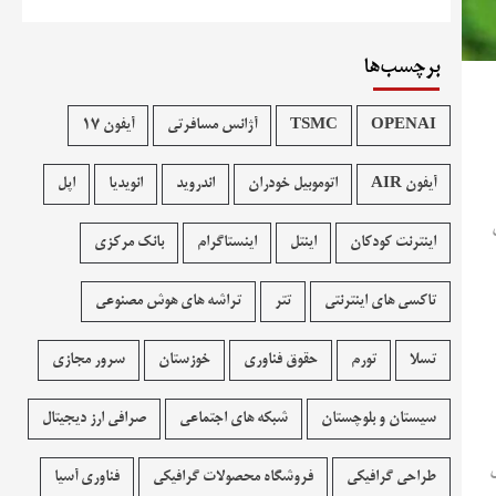
برچسب‌ها
OPENAI
TSMC
آژانس مسافرتی
آیفون 17
آیفون AIR
اتوموبیل خودران
اندروید
انویدیا
اپل
اینترنت کودکان
اینتل
اینستاگرام
بانک مرکزی
تاکسی های اینترنتی
تتر
تراشه های هوش مصنوعی
تسلا
تورم
حقوق فناوری
خوزستان
سرور مجازی
سیستان و بلوچستان
شبکه های اجتماعی
صرافی ارز دیجیتال
لیات‌های
طراحی گرافیکی
فروشگاه محصولات گرافيکی
فناوری آسیا