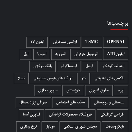
برچسب‌ها
OPENAI
TSMC
آژانس مسافرتی
آیفون 17
آیفون AIR
اتوموبیل خودران
اندروید
انویدیا
اپل
اینترنت کودکان
اینتل
اینستاگرام
بانک مرکزی
تاکسی های اینترنتی
تتر
تراشه های هوش مصنوعی
تسلا
تورم
حقوق فناوری
خوزستان
سرور مجازی
سیستان و بلوچستان
شبکه های اجتماعی
صرافی ارز دیجیتال
طراحی گرافیکی
فروشگاه محصولات گرافيکی
فناوری آسیا
مایکروسافت
مجلس شورای اسلامی
موبایل
نرخ بیکاری