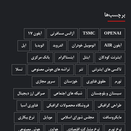
برچسب‌ها
OPENAI
TSMC
آژانس مسافرتی
آیفون 17
آیفون AIR
اتوموبیل خودران
اندروید
انویدیا
اپل
اینترنت کودکان
اینتل
اینستاگرام
بانک مرکزی
تاکسی های اینترنتی
تتر
تراشه های هوش مصنوعی
تسلا
تورم
حقوق فناوری
خوزستان
سرور مجازی
سیستان و بلوچستان
شبکه های اجتماعی
صرافی ارز دیجیتال
طراحی گرافیکی
فروشگاه محصولات گرافيکی
فناوری آسیا
مایکروسافت
مجلس شورای اسلامی
موبایل
نرخ بیکاری
نرخ تورم
نرخ مشارکت اقتصادی
هواوی
هوش مصنوعی