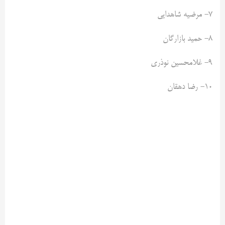
۷- مرضیه شاهدایی
۸- حمید بازارگان
۹- غلامحسین نوذری
۱۰- رضا دهقان