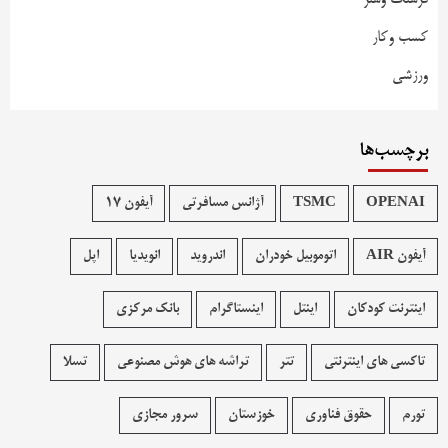
کسب وکار
ورزشی
برچسب‌ها
OPENAI
TSMC
آژانس مسافرتی
آیفون 17
آیفون AIR
اتوموبیل خودران
اندروید
انویدیا
اپل
اینترنت کودکان
اینتل
اینستاگرام
بانک مرکزی
تاکسی های اینترنتی
تتر
تراشه های هوش مصنوعی
تسلا
تورم
حقوق فناوری
خوزستان
سرور مجازی