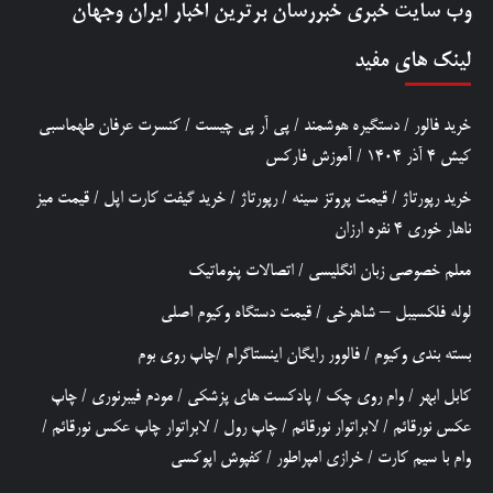
وب سایت خبری
خبررسان
برترین اخبار ایران وجهان
لینک های مفید
خرید فالور
/
دستگیره هوشمند
/
پی آر پی چیست
/
کنسرت عرفان طهماسبی
کیش 4 آذر 1404
/
آموزش فارکس
خرید رپورتاژ
/
قیمت پروتز سینه
/
رپورتاژ
/
خرید گیفت کارت اپل
/
قیمت میز
ناهار خوری 4 نفره ارزان
معلم خصوصی زبان انگلیسی
/
اتصالات پنوماتیک
لوله فلکسیبل – شاهرخی
/
قیمت دستگاه وکیوم اصلی
بسته بندی وکیوم
/
فالوور رایگان اینستاگرام
/
چاپ روی بوم
کابل ابهر
/
وام روی چک
/
پادکست های پزشکی
/
مودم فیبرنوری
/
چاپ
عکس نورقائم
/
لابراتوار نورقائم
/
چاپ رول
/
لابراتوار چاپ عکس نورقائم
/
وام با سیم کارت
/
خرازی امپراطور
/
کفپوش اپوکسی