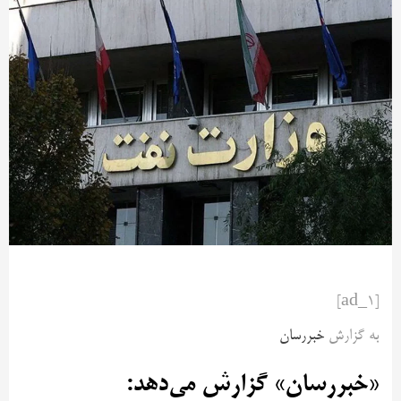
[ad_1]
به گزارش
خبررسان
«خبررسان» گزارش می‌دهد: