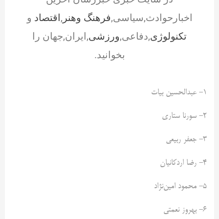
اخبارحوادث,سیاسی,
فرهنگ وهنر
,
اقتصاد
و
تکنولوژی
,دفاعی,
ورزشی
,ایران,جهان را
بخوانید.
۱- عبدالحسین بیات
۲- سورنا ستاری
۳- جعفر ربیعی
۴- رضا اردکانیان
۵- محمود امین‌نژاد
۶- بهروز نعمتی