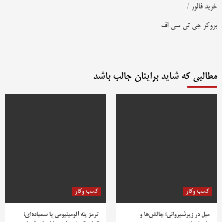
خرید فالور
/
بروکر جی تی سی اف
مطالبی که شاید برایتان جالب باشد
کسب وکار
کسب وکار
مبل در زیرشیروانی؛ چالش‌ها و
ترمز پله آلومینیومی یا سمباده‌ای؛