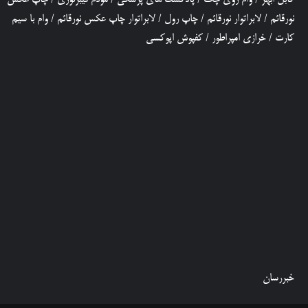
نورقائم
/
لابراتوار نورقائم
/
چاپ رول
/
لابراتوار چاپ عکس نورقائم
/
وام با سیم
کارت
/
خرازی امپراطور
/
کفپوش اپوکسی
خبررسان