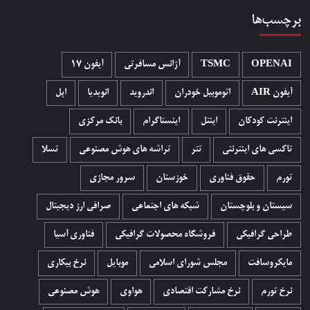
برچسب‌ها
OPENAI
TSMC
آژانس مسافرتی
آیفون 17
آیفون AIR
اتوموبیل خودران
اندروید
انویدیا
اپل
اینترنت کودکان
اینتل
اینستاگرام
بانک مرکزی
تاکسی های اینترنتی
تتر
تراشه های هوش مصنوعی
تسلا
تورم
حقوق فناوری
خوزستان
سرور مجازی
سیستان و بلوچستان
شبکه های اجتماعی
صرافی ارز دیجیتال
طراحی گرافیکی
فروشگاه محصولات گرافيکی
فناوری آسیا
مایکروسافت
مجلس شورای اسلامی
موبایل
نرخ بیکاری
نرخ تورم
نرخ مشارکت اقتصادی
هواوی
هوش مصنوعی