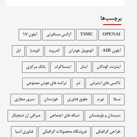
برچسب‌ها
OPENAI
TSMC
آژانس مسافرتی
آیفون 17
آیفون AIR
اتوموبیل خودران
اندروید
انویدیا
اپل
اینترنت کودکان
اینتل
اینستاگرام
بانک مرکزی
تاکسی های اینترنتی
تتر
تراشه های هوش مصنوعی
تسلا
تورم
حقوق فناوری
خوزستان
سرور مجازی
سیستان و بلوچستان
شبکه های اجتماعی
صرافی ارز دیجیتال
طراحی گرافیکی
فروشگاه محصولات گرافيکی
فناوری آسیا