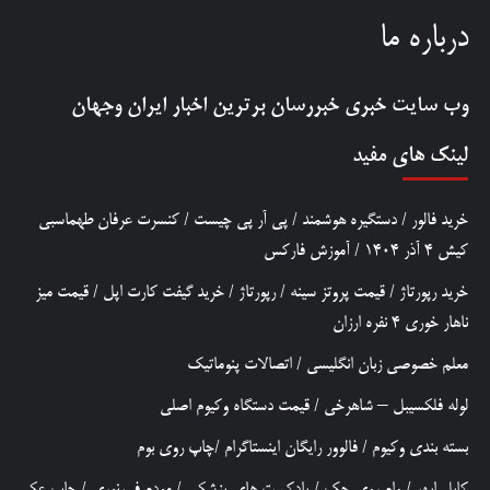
درباره ما
وب سایت خبری
خبررسان
برترین اخبار ایران وجهان
لینک های مفید
خرید فالور
/
دستگیره هوشمند
/
پی آر پی چیست
/
کنسرت عرفان طهماسبی
کیش 4 آذر 1404
/
آموزش فارکس
خرید رپورتاژ
/
قیمت پروتز سینه
/
رپورتاژ
/
خرید گیفت کارت اپل
/
قیمت میز
ناهار خوری 4 نفره ارزان
معلم خصوصی زبان انگلیسی
/
اتصالات پنوماتیک
لوله فلکسیبل – شاهرخی
/
قیمت دستگاه وکیوم اصلی
بسته بندی وکیوم
/
فالوور رایگان اینستاگرام
/
چاپ روی بوم
کابل ابهر
/
وام روی چک
/
پادکست های پزشکی
/
مودم فیبرنوری
/
چاپ عکس