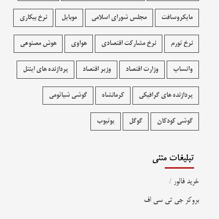
مایکروسافت
مجلس شورای اسلامی
موبایل
نرخ بیکاری
نرخ تورم
نرخ مشارکت اقتصادی
هواوی
هوش مصنوعی
واتساپ
وزارت اقتصاد
وزیر اقتصاد
پردازنده های اینتل
پردازنده های گرافیکی
کرمانشاه
گوشی شیائومی
گوشی کودکان
گوگل
یوتیوب
تبلیغات متنی
خرید فالور
/
بروکر جی تی سی اف