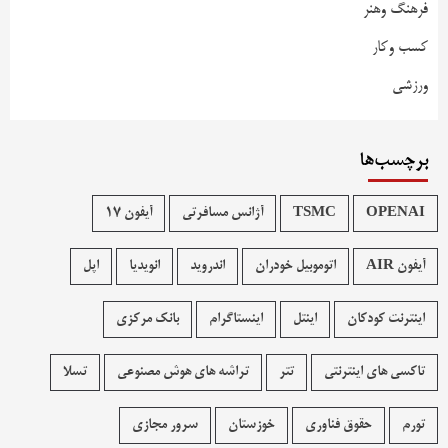
فرهنگ وهنر
کسب وکار
ورزشی
برچسب‌ها
OPENAI
TSMC
آژانس مسافرتی
آیفون 17
آیفون AIR
اتوموبیل خودران
اندروید
انویدیا
اپل
اینترنت کودکان
اینتل
اینستاگرام
بانک مرکزی
تاکسی های اینترنتی
تتر
تراشه های هوش مصنوعی
تسلا
تورم
حقوق فناوری
خوزستان
سرور مجازی