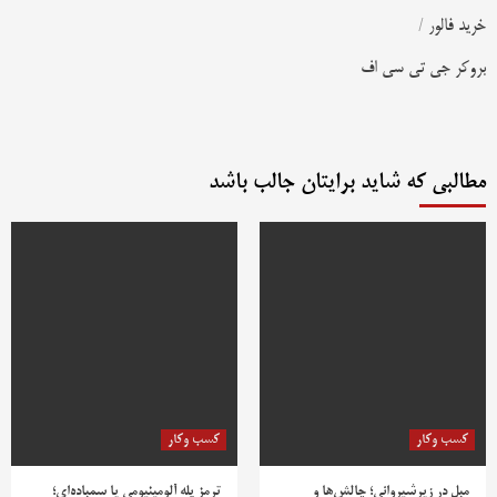
خرید فالور
/
بروکر جی تی سی اف
مطالبی که شاید برایتان جالب باشد
کسب وکار
کسب وکار
مبل در زیرشیروانی؛ چالش‌ها و
ترمز پله آلومینیومی یا سمباده‌ای؛