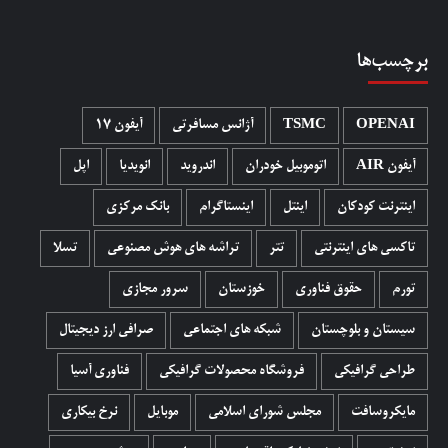
برچسب‌ها
OPENAI
TSMC
آژانس مسافرتی
آیفون 17
آیفون AIR
اتوموبیل خودران
اندروید
انویدیا
اپل
اینترنت کودکان
اینتل
اینستاگرام
بانک مرکزی
تاکسی های اینترنتی
تتر
تراشه های هوش مصنوعی
تسلا
تورم
حقوق فناوری
خوزستان
سرور مجازی
سیستان و بلوچستان
شبکه های اجتماعی
صرافی ارز دیجیتال
طراحی گرافیکی
فروشگاه محصولات گرافيکی
فناوری آسیا
مایکروسافت
مجلس شورای اسلامی
موبایل
نرخ بیکاری