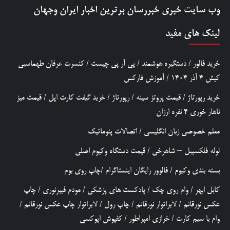
وب سایت خبری
خبررسان
برترین اخبار ایران وجهان
لینک های مفید
خرید فالور
/
دستگیره هوشمند
/
پی آر پی چیست
/
کنسرت عرفان طهماسبی
کیش 4 آذر 1404
/
آموزش فارکس
خرید رپورتاژ
/
قیمت پروتز سینه
/
رپورتاژ
/
خرید گیفت کارت اپل
/
قیمت میز
ناهار خوری 4 نفره ارزان
معلم خصوصی زبان انگلیسی
/
اتصالات پنوماتیک
لوله فلکسیبل – شاهرخی
/
قیمت دستگاه وکیوم اصلی
بسته بندی وکیوم
/
فالوور رایگان اینستاگرام
/
چاپ روی بوم
کابل ابهر
/
وام روی چک
/
پادکست های پزشکی
/
مودم فیبرنوری
/
چاپ
عکس نورقائم
/
لابراتوار نورقائم
/
چاپ رول
/
لابراتوار چاپ عکس نورقائم
/
وام با سیم کارت
/
خرازی امپراطور
/
کفپوش اپوکسی