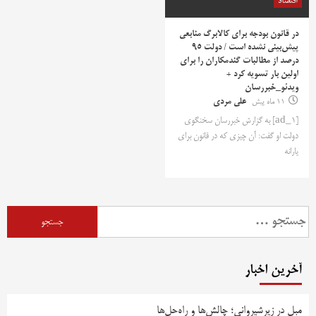
اقتصاد
در قانون بودجه برای کالابرگ منابعی
پیش‌بینی نشده است / دولت 95
درصد از مطالبات گندمکاران را برای
اولین بار تسویه کرد +
ویدئو_خبررسان
11 ماه پیش
علی مردی
[ad_1] به گزارش خبررسان سخنگوی
دولت او گفت: آن چیزی که در قانون برای
یارانه
جستجو
برای:
آخرین اخبار
مبل در زیرشیروانی؛ چالش‌ها و راه‌حل‌ها