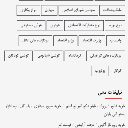
مایکروسافت
مجلس شورای اسلامی
موبایل
نرخ بیکاری
نرخ تورم
نرخ مشارکت اقتصادی
هواوی
هوش مصنوعی
واتساپ
وزارت اقتصاد
وزیر اقتصاد
پردازنده های اینتل
پردازنده های گرافیکی
کرمانشاه
گوشی شیائومی
گوشی کودکان
گوگل
یوتیوب
تبلیغات متنی
خرید فالور
/
پرواز
/
تابلو دکوراتیو نورقائم
/
خرید سرور مجازی
/
بذر گل
/
نرم افزار
رستورانی باران
خرید رپورتاژ آگهی
/
مجله آرایشی
/
قیمت تتر