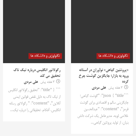
تکنولوژی و دانشگاه ها
تکنولوژی و دانشگاه ها
«پروتئین گیاهی» نوآوران در آستانه
رگولاتور انگلیس درباره تیک تاک
ورود به بازار؛ جایگزین گوشت چرخ
تحقیق می کند
کرده
3 هفته پیش
علی مردی
3 هفته پیش
علی مردی
``` { "title": "تحقیق رگولاتور انگلیس
```json { "title": "گوشت گیاهی؛
از تیک تاک به دلیل نقض قوانین ایمنی
جایگزینی سالم و اقتصادی برای گوشت
آنلاین", "content": " رگولاتور رسانه
قرمز", "content": "عبدالحسین
انگلیس، آفکام، تحقیقاتی را درباره تیک...
غلامی لویه، مدیرعامل یک شرکت دانش
بنیان، از تولید پروتئین گیاهی...