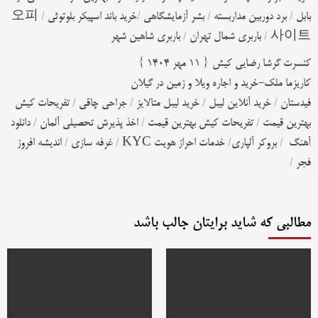
بابل
/
برد دوربین مداربسته
/
بشر آزمایشگاهی
/
خرید باند اسپیکر بلوتوثی
/
오피
사이트
/
باربری شمال تهران
/
باربری شاهین شهر
کنسرت گرشا رضایی کیش { 11 مهر 1404 }
کاریزما ملک-خرید و اجاره ویلا و زمین در گیلان
فیدستان
/
خرید آنلاین لیبل
/
خرید لیبل متالایز
/
جراحی چاقی
/
تفریحات کیش
بهترین قیمت
/
تفریحات کیش بهترین قیمت
/
اخذ پذیرش تحصیلی آلمان
/
دانلود
آهنگ
/
بروکر آلپاری
/
خدمات احراز هویت KYC
/
غرفه سازی
/
اندیشه افروز
فجر
/
مطالبی که شاید برایتان جالب باشد