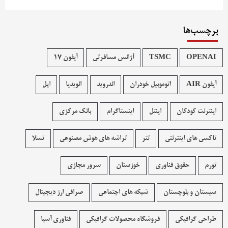
برچسب‌ها
OPENAI
TSMC
آژانس مسافرتی
آیفون 17
آیفون AIR
اتوموبیل خودران
اندروید
انویدیا
اپل
اینترنت کودکان
اینتل
اینستاگرام
بانک مرکزی
تاکسی های اینترنتی
تتر
تراشه های هوش مصنوعی
تسلا
تورم
حقوق فناوری
خوزستان
سرور مجازی
سیستان و بلوچستان
شبکه های اجتماعی
صرافی ارز دیجیتال
طراحی گرافیکی
فروشگاه محصولات گرافيکی
فناوری آسیا