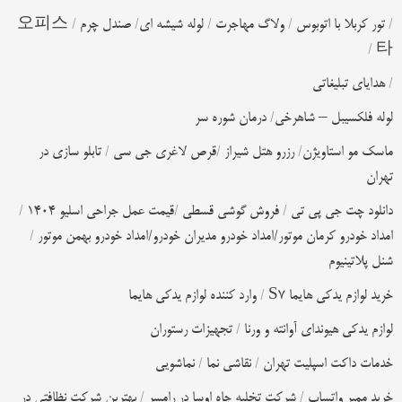
/
تور کربلا با اتوبوس
/
ولاگ مهاجرت
/
لوله شیشه ای
/
صندل چرم
/
오피스
/
타
/
هدایای تبلیغاتی
لوله فلکسیبل – شاهرخی
/
درمان شوره سر
ماسک مو استاویژن
/
رزرو هتل شیراز
/
قرص لاغری جی سی
/
تابلو سازی در
تهران
دانلود چت جی پی تی
/
فروش گوشی قسطی
/
قیمت عمل جراحی اسلیو 1404
/
امداد خودرو کرمان موتور/امداد خودرو مدیران خودرو/امداد خودرو بهمن موتور
/
شنل پلاتینیوم
خرید لوازم یدکی هایما S7
/
وارد کننده لوازم یدکی هایما
لوازم یدکی هیوندای آوانته و ورنا
/
تجهیزات رستوران
خدمات داکت اسپلیت تهران
/
نقاشی نما
/
نماشویی
خرید ممبر واتساپ
/
شرکت تخلیه چاه اوسا در رامسر
/
بهترین شرکت نظافتی در