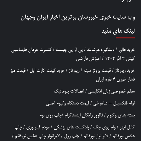
وب سایت خبری
خبررسان
برترین اخبار ایران وجهان
لینک های مفید
خرید فالور
/
دستگیره هوشمند
/
پی آر پی چیست
/
کنسرت عرفان طهماسبی
کیش 4 آذر 1404
/
آموزش فارکس
خرید رپورتاژ
/
قیمت پروتز سینه
/
رپورتاژ
/
خرید گیفت کارت اپل
/
قیمت میز
ناهار خوری 4 نفره ارزان
معلم خصوصی زبان انگلیسی
/
اتصالات پنوماتیک
لوله فلکسیبل – شاهرخی
/
قیمت دستگاه وکیوم اصلی
بسته بندی وکیوم
/
فالوور رایگان اینستاگرام
/
چاپ روی بوم
کابل ابهر
/
وام روی چک
/
پادکست های پزشکی
/
مودم فیبرنوری
/
چاپ
عکس نورقائم
/
لابراتوار نورقائم
/
چاپ رول
/
لابراتوار چاپ عکس نورقائم
/