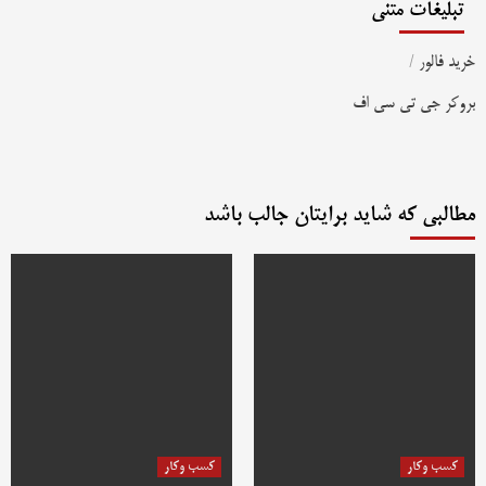
تبلیغات متنی
خرید فالور
/
بروکر جی تی سی اف
مطالبی که شاید برایتان جالب باشد
کسب وکار
کسب وکار