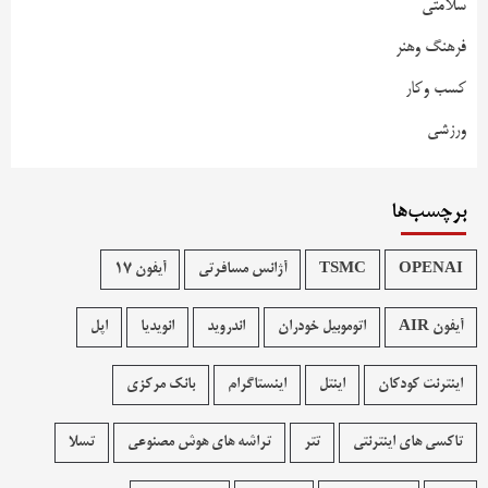
سلامتی
فرهنگ وهنر
کسب وکار
ورزشی
برچسب‌ها
OPENAI
TSMC
آژانس مسافرتی
آیفون 17
آیفون AIR
اتوموبیل خودران
اندروید
انویدیا
اپل
اینترنت کودکان
اینتل
اینستاگرام
بانک مرکزی
تاکسی های اینترنتی
تتر
تراشه های هوش مصنوعی
تسلا