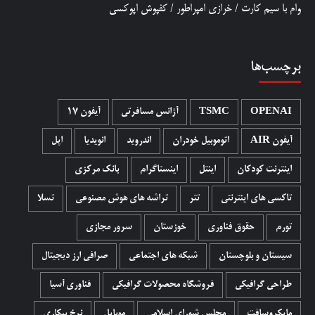
وام با سیم کارت
/
خرازی امپراطور
/
کفپوش اپوکسی
برچسب‌ها
OPENAI
TSMC
آژانس مسافرتی
آیفون 17
آیفون AIR
اتوموبیل خودران
اندروید
انویدیا
اپل
اینترنت کودکان
اینتل
اینستاگرام
بانک مرکزی
تاکسی های اینترنتی
تتر
تراشه های هوش مصنوعی
تسلا
تورم
حقوق فناوری
خوزستان
سرور مجازی
سیستان و بلوچستان
شبکه های اجتماعی
صرافی ارز دیجیتال
طراحی گرافیکی
فروشگاه محصولات گرافيکی
فناوری آسیا
مایکروسافت
مجلس شورای اسلامی
موبایل
نرخ بیکاری