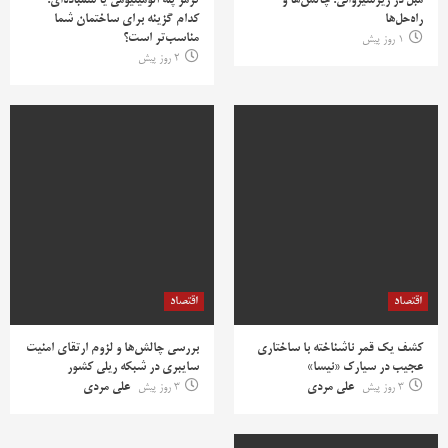
مبل در زیرشیروانی؛ چالش‌ها و
ترمز پله آلومینیومی یا سمباده‌ای؛
راه‌حل‌ها
کدام گزینه برای ساختمان شما
مناسب‌تر است؟
1 روز پیش
2 روز پیش
اقتصاد
اقتصاد
کشف یک قمر ناشناخته با ساختاری
بررسی چالش‌ها و لزوم ارتقای امنیت
عجیب در سیارک «نیسا»
سایبری در شبکه ریلی کشور
3 روز پیش
علی مردی
3 روز پیش
علی مردی