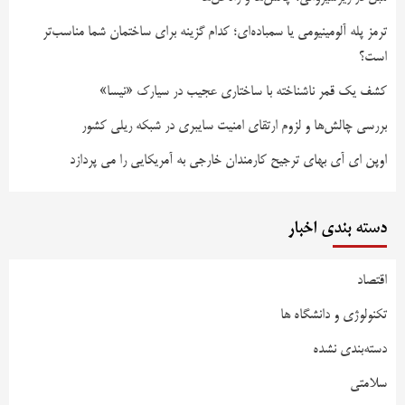
ترمز پله آلومینیومی یا سمباده‌ای؛ کدام گزینه برای ساختمان شما مناسب‌تر
است؟
کشف یک قمر ناشناخته با ساختاری عجیب در سیارک «نیسا»
بررسی چالش‌ها و لزوم ارتقای امنیت سایبری در شبکه ریلی کشور
اوپن ای آی بهای ترجیح کارمندان خارجی به آمریکایی را می پردازد
دسته بندی اخبار
اقتصاد
تکنولوژی و دانشگاه ها
دسته‌بندی نشده
سلامتی