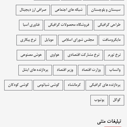
سیستان و بلوچستان
شبکه های اجتماعی
صرافی ارز دیجیتال
طراحی گرافیکی
فروشگاه محصولات گرافيکی
فناوری آسیا
مایکروسافت
مجلس شورای اسلامی
موبایل
نرخ بیکاری
نرخ تورم
نرخ مشارکت اقتصادی
هواوی
هوش مصنوعی
واتساپ
وزارت اقتصاد
وزیر اقتصاد
پردازنده های اینتل
پردازنده های گرافیکی
کرمانشاه
گوشی شیائومی
گوشی کودکان
گوگل
یوتیوب
تبلیغات متنی