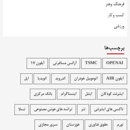
فرهنگ وهنر
کسب وکار
ورزشی
برچسب‌ها
OPENAI
TSMC
آژانس مسافرتی
آیفون 17
آیفون AIR
اتوموبیل خودران
اندروید
انویدیا
اپل
اینترنت کودکان
اینتل
اینستاگرام
بانک مرکزی
تاکسی های اینترنتی
تتر
تراشه های هوش مصنوعی
تسلا
تورم
حقوق فناوری
خوزستان
سرور مجازی