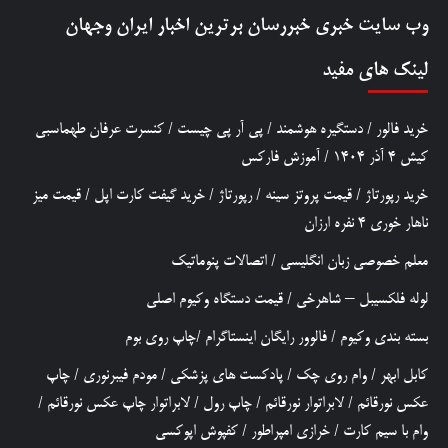
وب سایت خبری
خبررسان
برترین اخبار ایران وجهان
لینک های مفید
خرید فالور
/
دستگیره هوشمند
/
پی آر پی چیست
/
کنسرت عرفان طهماسبی
کیش 4 آذر 1404
/
آموزش فارکس
خرید رپورتاژ
/
قیمت پروتز سینه
/
رپورتاژ
/
خرید گیفت کارت اپل
/
قیمت میز
ناهار خوری 4 نفره ارزان
معلم خصوصی زبان انگلیسی
/
اتصالات پنوماتیک
لوله فلکسیبل – شاهرخی
/
قیمت دستگاه وکیوم اصلی
بسته بندی وکیوم
/
فالوور رایگان اینستاگرام
/
چاپ روی بوم
کابل ابهر
/
وام روی چک
/
پادکست های پزشکی
/
مودم فیبرنوری
/
چاپ
عکس نورقائم
/
لابراتوار نورقائم
/
چاپ رول
/
لابراتوار چاپ عکس نورقائم
/
وام با سیم کارت
/
خرازی امپراطور
/
کفپوش اپوکسی