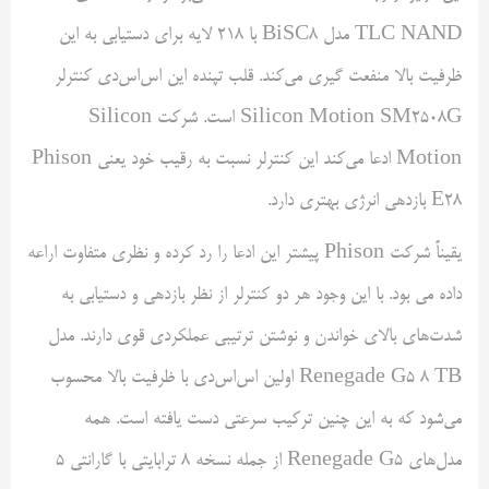
TLC NAND مدل BiSC8 با ۲۱۸ لایه برای دستیابی به این
ظرفیت بالا منفعت گیری می‌کند. قلب تپنده این اس‌اس‌دی کنترلر
Silicon Motion SM2508G است. شرکت Silicon
Motion ادعا می‌کند این کنترلر نسبت به رقیب خود یعنی Phison
E28 بازدهی انرژی بهتری دارد.
یقیناً شرکت Phison پیشتر این ادعا را رد کرده و نظری متفاوت اراعه
داده می بود. با این وجود هر دو کنترلر از نظر بازدهی و دستیابی به
شدت‌های بالای خواندن و نوشتن ترتیبی عملکردی قوی دارند. مدل
Renegade G5 8 TB اولین اس‌اس‌دی با ظرفیت بالا محسوب
می‌شود که به این چنین ترکیب سرعتی دست یافته است. همه
مدل‌های Renegade G5 از جمله نسخه ۸ ترابایتی با گارانتی ۵