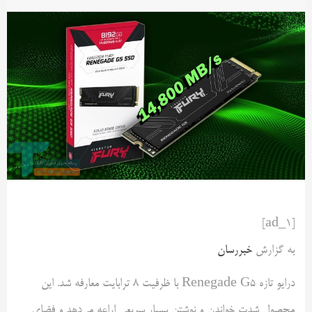
[ad_1]
به گزارش
خبررسان
درایو تازه Renegade G5 با ظرفیت ۸ ترابایت معارفه شد. این
محصول شدت خواندن و نوشتن بسیار سریعی اراعه می‌دهد و فضای