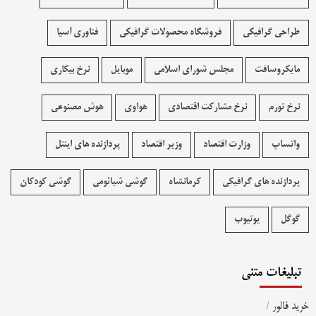
طراحی گرافیکی
فروشگاه محصولات گرافيکی
فناوری آسیا
مایکروسافت
مجلس شورای اسلامی
موبایل
نرخ بیکاری
نرخ تورم
نرخ مشارکت اقتصادی
هواوی
هوش مصنوعی
واتساپ
وزارت اقتصاد
وزیر اقتصاد
پردازنده های اینتل
پردازنده های گرافیکی
کرمانشاه
گوشی شیائومی
گوشی کودکان
گوگل
یوتیوب
تبلیغات متنی
خرید فالور
/