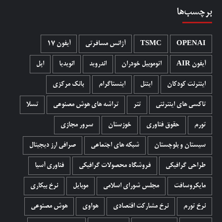
برچسب‌ها
OPENAI
TSMC
آژانس مسافرتی
آیفون 17
آیفون AIR
اتوموبیل خودران
اندروید
انویدیا
اپل
اینترنت کودکان
اینتل
اینستاگرام
بانک مرکزی
تاکسی های اینترنتی
تتر
تراشه های هوش مصنوعی
تسلا
تورم
حقوق فناوری
خوزستان
سرور مجازی
سیستان و بلوچستان
شبکه های اجتماعی
صرافی ارز دیجیتال
طراحی گرافیکی
فروشگاه محصولات گرافيکی
فناوری آسیا
مایکروسافت
مجلس شورای اسلامی
موبایل
نرخ بیکاری
نرخ تورم
نرخ مشارکت اقتصادی
هواوی
هوش مصنوعی