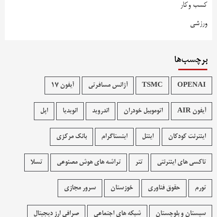
کسب وکار
ورزشی
برچسب‌ها
OPENAI
TSMC
آژانس مسافرتی
آیفون 17
آیفون AIR
اتوموبیل خودران
اندروید
انویدیا
اپل
اینترنت کودکان
اینتل
اینستاگرام
بانک مرکزی
تاکسی های اینترنتی
تتر
تراشه های هوش مصنوعی
تسلا
تورم
حقوق فناوری
خوزستان
سرور مجازی
سیستان و بلوچستان
شبکه های اجتماعی
صرافی ارز دیجیتال