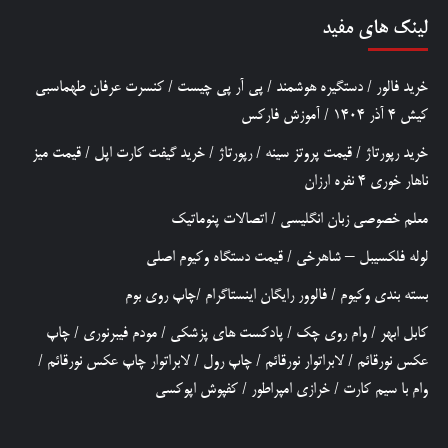
لینک های مفید
خرید فالور
/
دستگیره هوشمند
/
پی آر پی چیست
/
کنسرت عرفان طهماسبی
کیش 4 آذر 1404
/
آموزش فارکس
خرید رپورتاژ
/
قیمت پروتز سینه
/
رپورتاژ
/
خرید گیفت کارت اپل
/
قیمت میز
ناهار خوری 4 نفره ارزان
معلم خصوصی زبان انگلیسی
/
اتصالات پنوماتیک
لوله فلکسیبل – شاهرخی
/
قیمت دستگاه وکیوم اصلی
بسته بندی وکیوم
/
فالوور رایگان اینستاگرام
/
چاپ روی بوم
کابل ابهر
/
وام روی چک
/
پادکست های پزشکی
/
مودم فیبرنوری
/
چاپ
عکس نورقائم
/
لابراتوار نورقائم
/
چاپ رول
/
لابراتوار چاپ عکس نورقائم
/
وام با سیم کارت
/
خرازی امپراطور
/
کفپوش اپوکسی