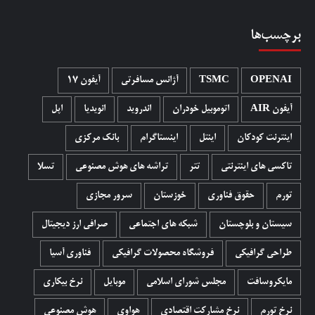
برچسب‌ها
OPENAI
TSMC
آژانس مسافرتی
آیفون 17
آیفون AIR
اتوموبیل خودران
اندروید
انویدیا
اپل
اینترنت کودکان
اینتل
اینستاگرام
بانک مرکزی
تاکسی های اینترنتی
تتر
تراشه های هوش مصنوعی
تسلا
تورم
حقوق فناوری
خوزستان
سرور مجازی
سیستان و بلوچستان
شبکه های اجتماعی
صرافی ارز دیجیتال
طراحی گرافیکی
فروشگاه محصولات گرافيکی
فناوری آسیا
مایکروسافت
مجلس شورای اسلامی
موبایل
نرخ بیکاری
نرخ تورم
نرخ مشارکت اقتصادی
هواوی
هوش مصنوعی