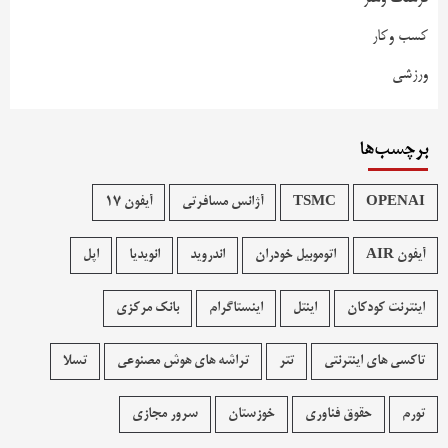
کسب وکار
ورزشی
برچسب‌ها
OPENAI
TSMC
آژانس مسافرتی
آیفون 17
آیفون AIR
اتوموبیل خودران
اندروید
انویدیا
اپل
اینترنت کودکان
اینتل
اینستاگرام
بانک مرکزی
تاکسی های اینترنتی
تتر
تراشه های هوش مصنوعی
تسلا
تورم
حقوق فناوری
خوزستان
سرور مجازی