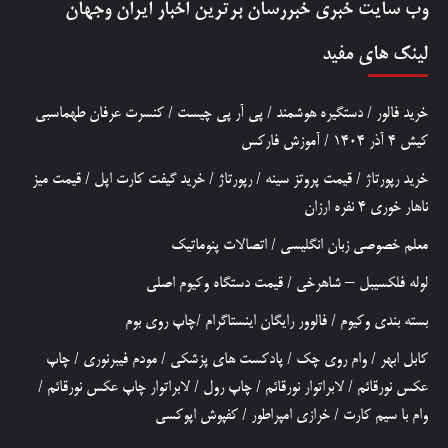
وب سایت خبری
خبررسان
برترین اخبار ایران وجهان
لینک های مفید
خرید فالور
/
دستگیره هوشمند
/
پی آر پی چیست
/
کنسرت عرفان طهماسبی
کیش 4 آذر 1404
/
آموزش فارکس
خرید رپورتاژ
/
قیمت پروتز سینه
/
رپورتاژ
/
خرید گیفت کارت اپل
/
قیمت میز
ناهار خوری 4 نفره ارزان
معلم خصوصی زبان انگلیسی
/
اتصالات پنوماتیک
لوله فلکسیبل – شاهرخی
/
قیمت دستگاه وکیوم اصلی
بسته بندی وکیوم
/
فالوور رایگان اینستاگرام
/
چاپ روی بوم
کابل ابهر
/
وام روی چک
/
پادکست های پزشکی
/
مودم فیبرنوری
/
چاپ
عکس نورقائم
/
لابراتوار نورقائم
/
چاپ رول
/
لابراتوار چاپ عکس نورقائم
/
وام با سیم کارت
/
خرازی امپراطور
/
کفپوش اپوکسی