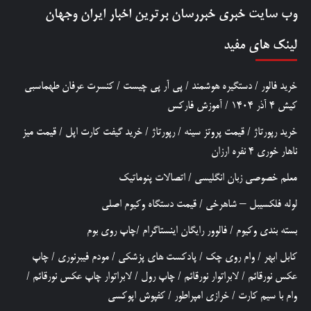
وب سایت خبری
خبررسان
برترین اخبار ایران وجهان
لینک های مفید
خرید فالور
/
دستگیره هوشمند
/
پی آر پی چیست
/
کنسرت عرفان طهماسبی
کیش 4 آذر 1404
/
آموزش فارکس
خرید رپورتاژ
/
قیمت پروتز سینه
/
رپورتاژ
/
خرید گیفت کارت اپل
/
قیمت میز
ناهار خوری 4 نفره ارزان
معلم خصوصی زبان انگلیسی
/
اتصالات پنوماتیک
لوله فلکسیبل – شاهرخی
/
قیمت دستگاه وکیوم اصلی
بسته بندی وکیوم
/
فالوور رایگان اینستاگرام
/
چاپ روی بوم
کابل ابهر
/
وام روی چک
/
پادکست های پزشکی
/
مودم فیبرنوری
/
چاپ
عکس نورقائم
/
لابراتوار نورقائم
/
چاپ رول
/
لابراتوار چاپ عکس نورقائم
/
وام با سیم کارت
/
خرازی امپراطور
/
کفپوش اپوکسی