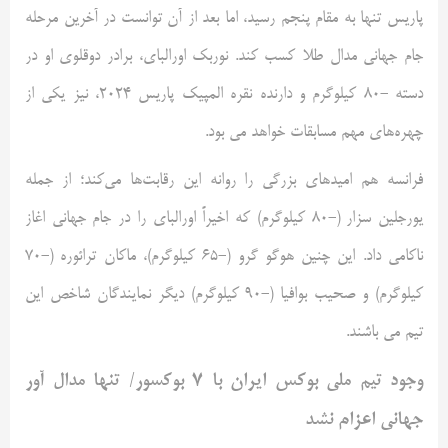
پاریس تنها به مقام پنجم رسید، اما بعد از آن توانست در آخرین مرحله
جام جهانی مدال طلا کسب کند. نوربک اورالبای، برادر دوقلوی او در
دسته -۸۰ کیلوگرم و دارنده نقره المپیک پاریس ۲۰۲۴، نیز یکی از
چهره‌های مهم مسابقات خواهد می بود.
فرانسه هم امیدهای بزرگی را روانه این رقابت‌ها می‌کند؛ از جمله
یورجلین سزار (-۸۰ کیلوگرم) که اخیراً اورالبای را در جام جهانی اغاز
ناکامی داد. این چنین هوگو گرو (-۶۵ کیلوگرم)، ماکان ترائوره (-۷۰
کیلوگرم) و صحیب بوافیا (-۹۰ کیلوگرم) دیگر نمایندگان شاخص این
تیم می باشند.
وجود تیم ملی بوکس ایران با ۷ بوکسور/ تنها مدال آور
جهانی اعزام نشد