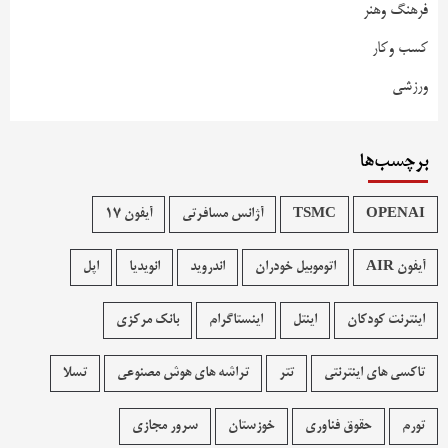
فرهنگ وهنر
کسب وکار
ورزشی
برچسب‌ها
OPENAI
TSMC
آژانس مسافرتی
آیفون 17
آیفون AIR
اتوموبیل خودران
اندروید
انویدیا
اپل
اینترنت کودکان
اینتل
اینستاگرام
بانک مرکزی
تاکسی های اینترنتی
تتر
تراشه های هوش مصنوعی
تسلا
تورم
حقوق فناوری
خوزستان
سرور مجازی