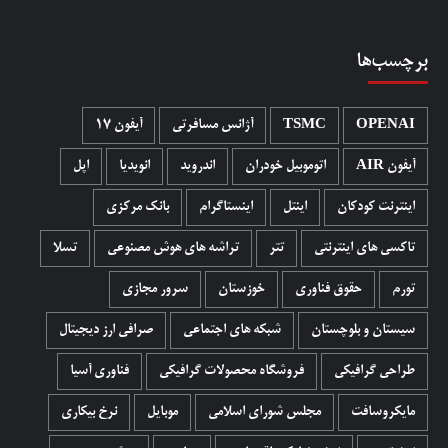
برچسب‌ها
OPENAI
TSMC
آژانس مسافرتی
آیفون 17
آیفون AIR
اتوموبیل خودران
اندروید
انویدیا
اپل
اینترنت کودکان
اینتل
اینستاگرام
بانک مرکزی
تاکسی های اینترنتی
تتر
تراشه های هوش مصنوعی
تسلا
تورم
حقوق فناوری
خوزستان
سرور مجازی
سیستان و بلوچستان
شبکه های اجتماعی
صرافی ارز دیجیتال
طراحی گرافیکی
فروشگاه محصولات گرافيکی
فناوری آسیا
مایکروسافت
مجلس شورای اسلامی
موبایل
نرخ بیکاری