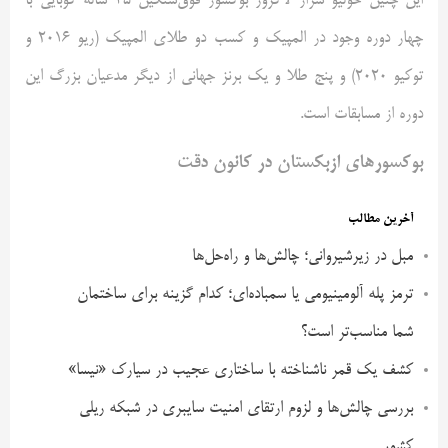
این چنین خولیو سزار لاکروز بوکسور فوق‌سنگین ۳۵ ساله کوبایی با
چهار دوره وجود در المپیک و کسب دو طلای المپیک (ریو ۲۰۱۶ و
توکیو ۲۰۲۰) و پنج طلا و یک برنز جهانی از دیگر مدعیان بزرگ این
دوره از مسابقات است.
بوکسورهای ازبکستان در کانون دقت
آخرین مطالب
مبل در زیرشیروانی؛ چالش‌ها و راه‌حل‌ها
ترمز پله آلومینیومی یا سمباده‌ای؛ کدام گزینه برای ساختمان
شما مناسب‌تر است؟
کشف یک قمر ناشناخته با ساختاری عجیب در سیارک «نیسا»
بررسی چالش‌ها و لزوم ارتقای امنیت سایبری در شبکه ریلی
کشور