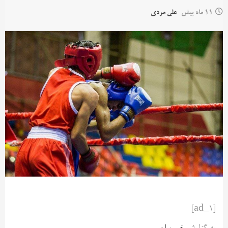
11 ماه پیش
علی مردی
[ad_1]