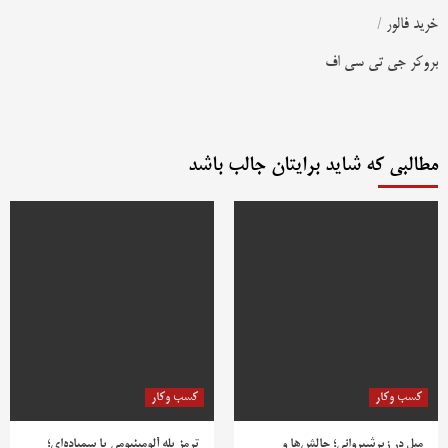
خرید فالور
/
بروکر جی تی سی اف
مطالبی که شاید برایتان جالب باشد
کسب وکار
کسب وکار
مبل در زیرشیروانی؛ چالش‌ها و
ترمز پله آلومینیومی یا سمباده‌ای؛