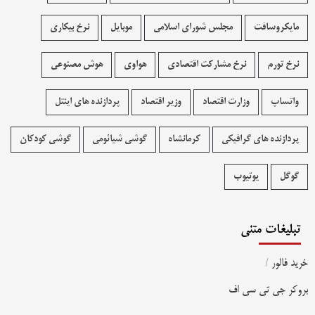
مایکروسافت
مجلس شورای اسلامی
موبایل
نرخ بیکاری
نرخ تورم
نرخ مشارکت اقتصادی
هواوی
هوش مصنوعی
واتساپ
وزارت اقتصاد
وزیر اقتصاد
پردازنده های اینتل
پردازنده های گرافیکی
کرمانشاه
گوشی شیائومی
گوشی کودکان
گوگل
یوتیوب
تبلیغات متنی
خرید فالور
/
بروکر جی تی سی اف