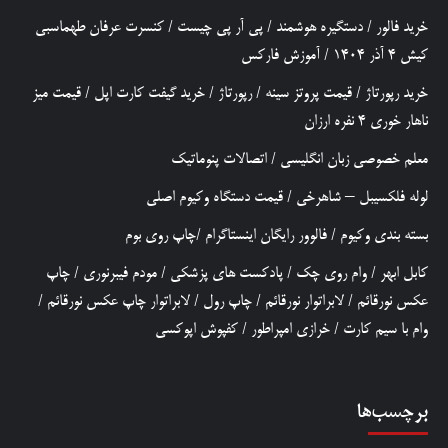
خرید فالور
/
دستگیره هوشمند
/
پی آر پی چیست
/
کنسرت عرفان طهماسبی
کیش 4 آذر 1404
/
آموزش فارکس
خرید رپورتاژ
/
قیمت پروتز سینه
/
رپورتاژ
/
خرید گیفت کارت اپل
/
قیمت میز
ناهار خوری 4 نفره ارزان
معلم خصوصی زبان انگلیسی
/
اتصالات پنوماتیک
لوله فلکسیبل – شاهرخی
/
قیمت دستگاه وکیوم اصلی
بسته بندی وکیوم
/
فالوور رایگان اینستاگرام
/
چاپ روی بوم
کابل ابهر
/
وام روی چک
/
پادکست های پزشکی
/
مودم فیبرنوری
/
چاپ
عکس نورقائم
/
لابراتوار نورقائم
/
چاپ رول
/
لابراتوار چاپ عکس نورقائم
/
وام با سیم کارت
/
خرازی امپراطور
/
کفپوش اپوکسی
برچسب‌ها