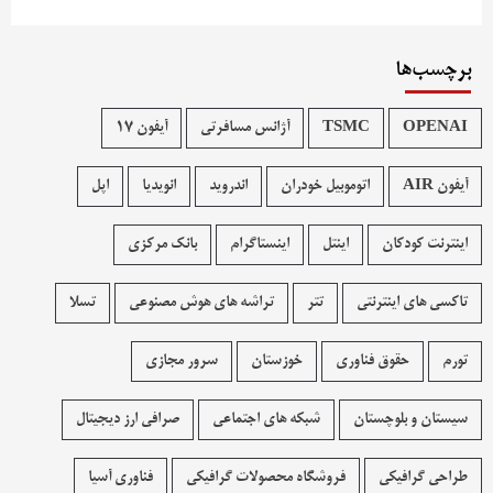
برچسب‌ها
OPENAI
TSMC
آژانس مسافرتی
آیفون 17
آیفون AIR
اتوموبیل خودران
اندروید
انویدیا
اپل
اینترنت کودکان
اینتل
اینستاگرام
بانک مرکزی
تاکسی های اینترنتی
تتر
تراشه های هوش مصنوعی
تسلا
تورم
حقوق فناوری
خوزستان
سرور مجازی
سیستان و بلوچستان
شبکه های اجتماعی
صرافی ارز دیجیتال
طراحی گرافیکی
فروشگاه محصولات گرافيکی
فناوری آسیا