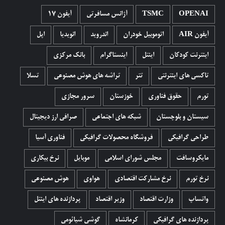
OPENAI
TSMC
آژانس مسافرتی
آیفون 17
آیفون AIR
اتوموبیل خودران
اندروید
انویدیا
اپل
اینترنت کودکان
اینتل
اینستاگرام
بانک مرکزی
تاکسی های اینترنتی
تتر
تراشه های هوش مصنوعی
تسلا
تورم
حقوق فناوری
خوزستان
سرور مجازی
سیستان و بلوچستان
شبکه های اجتماعی
صرافی ارز دیجیتال
طراحی گرافیکی
فروشگاه محصولات گرافيکی
فناوری آسیا
مایکروسافت
مجلس شورای اسلامی
موبایل
نرخ بیکاری
نرخ تورم
نرخ مشارکت اقتصادی
هواوی
هوش مصنوعی
واتساپ
وزارت اقتصاد
وزیر اقتصاد
پردازنده های اینتل
پردازنده های گرافیکی
کرمانشاه
گوشی شیائومی