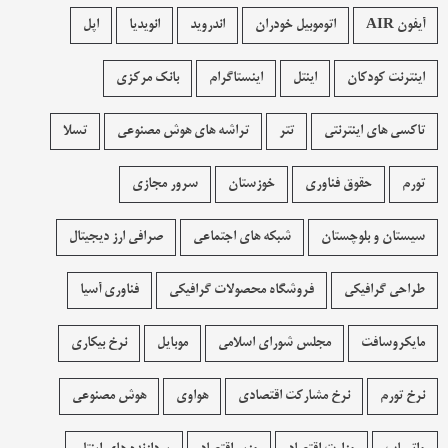
آیفون AIR
اتوموبیل خودران
اندروید
انویدیا
اپل
اینترنت کودکان
اینتل
اینستاگرام
بانک مرکزی
تاکسی های اینترنتی
تتر
تراشه های هوش مصنوعی
تسلا
تورم
حقوق فناوری
خوزستان
سرور مجازی
سیستان و بلوچستان
شبکه های اجتماعی
صرافی ارز دیجیتال
طراحی گرافیکی
فروشگاه محصولات گرافيکی
فناوری آسیا
مایکروسافت
مجلس شورای اسلامی
موبایل
نرخ بیکاری
نرخ تورم
نرخ مشارکت اقتصادی
هواوی
هوش مصنوعی