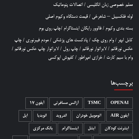
معلم خصوصی زبان انگلیسی
/
اتصالات پنوماتیک
لوله فلکسیبل – شاهرخی
/
قیمت دستگاه وکیوم اصلی
بسته بندی وکیوم
/
فالوور رایگان اینستاگرام
/
چاپ روی بوم
کابل ابهر
/
وام روی چک
/
پادکست های پزشکی
/
مودم فیبرنوری
/
چاپ
عکس نورقائم
/
لابراتوار نورقائم
/
چاپ رول
/
لابراتوار چاپ عکس نورقائم
/
وام با سیم کارت
/
خرازی امپراطور
/
کفپوش اپوکسی
برچسب‌ها
OPENAI
TSMC
آژانس مسافرتی
آیفون 17
آیفون AIR
اتوموبیل خودران
اندروید
انویدیا
اپل
اینترنت کودکان
اینتل
اینستاگرام
بانک مرکزی