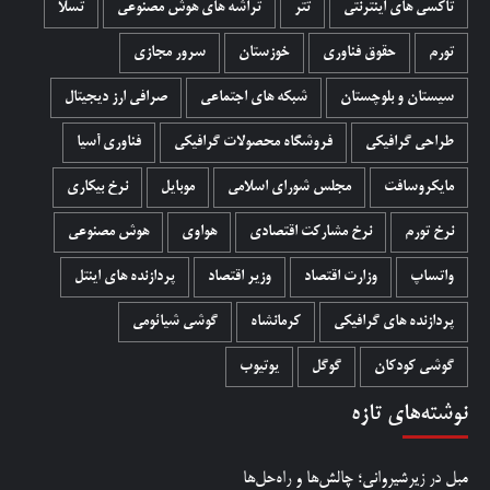
تاکسی های اینترنتی
تتر
تراشه های هوش مصنوعی
تسلا
تورم
حقوق فناوری
خوزستان
سرور مجازی
سیستان و بلوچستان
شبکه های اجتماعی
صرافی ارز دیجیتال
طراحی گرافیکی
فروشگاه محصولات گرافيکی
فناوری آسیا
مایکروسافت
مجلس شورای اسلامی
موبایل
نرخ بیکاری
نرخ تورم
نرخ مشارکت اقتصادی
هواوی
هوش مصنوعی
واتساپ
وزارت اقتصاد
وزیر اقتصاد
پردازنده های اینتل
پردازنده های گرافیکی
کرمانشاه
گوشی شیائومی
گوشی کودکان
گوگل
یوتیوب
نوشته‌های تازه
مبل در زیرشیروانی؛ چالش‌ها و راه‌حل‌ها