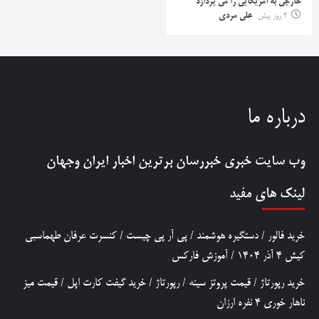
خارجی به آمریکایی را می پردازد
2 روز پیش
علی مردی
درباره ما
وب سایت خبری
خبررسان
برترین اخبار ایران وجهان
لینک های مفید
خرید فالور
/
دستگیره هوشمند
/
پی آر پی چیست
/
کنسرت عرفان طهماسبی
کیش 4 آذر 1404
/
آموزش فارکس
خرید رپورتاژ
/
قیمت پروتز سینه
/
رپورتاژ
/
خرید گیفت کارت اپل
/
قیمت میز
ناهار خوری 4 نفره ارزان