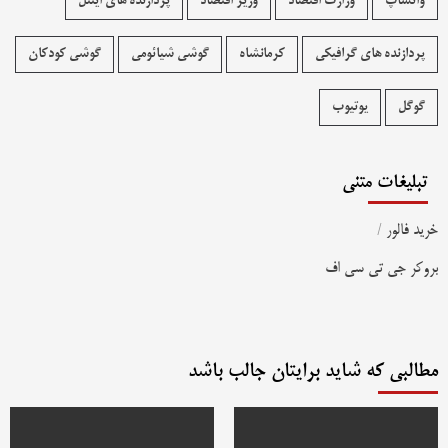
واتساپ
وزارت اقتصاد
وزیر اقتصاد
پردازنده های اینتل
پردازنده های گرافیکی
کرمانشاه
گوشی شیائومی
گوشی کودکان
گوگل
یوتیوب
تبلیغات متنی
خرید فالور
/
بروکر جی تی سی اف
مطالبی که شاید برایتان جالب باشد