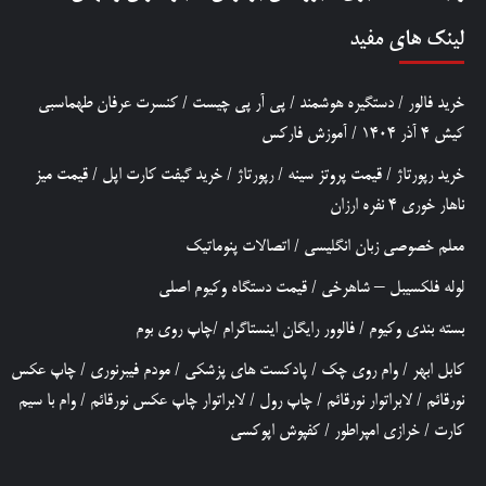
لینک های مفید
خرید فالور
/
دستگیره هوشمند
/
پی آر پی چیست
/
کنسرت عرفان طهماسبی
کیش 4 آذر 1404
/
آموزش فارکس
خرید رپورتاژ
/
قیمت پروتز سینه
/
رپورتاژ
/
خرید گیفت کارت اپل
/
قیمت میز
ناهار خوری 4 نفره ارزان
معلم خصوصی زبان انگلیسی
/
اتصالات پنوماتیک
لوله فلکسیبل – شاهرخی
/
قیمت دستگاه وکیوم اصلی
بسته بندی وکیوم
/
فالوور رایگان اینستاگرام
/
چاپ روی بوم
کابل ابهر
/
وام روی چک
/
پادکست های پزشکی
/
مودم فیبرنوری
/
چاپ عکس
نورقائم
/
لابراتوار نورقائم
/
چاپ رول
/
لابراتوار چاپ عکس نورقائم
/
وام با سیم
کارت
/
خرازی امپراطور
/
کفپوش اپوکسی