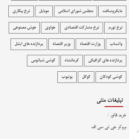
مایکروسافت
مجلس شورای اسلامی
موبایل
نرخ بیکاری
نرخ تورم
نرخ مشارکت اقتصادی
هواوی
هوش مصنوعی
واتساپ
وزارت اقتصاد
وزیر اقتصاد
پردازنده های اینتل
پردازنده های گرافیکی
کرمانشاه
گوشی شیائومی
گوشی کودکان
گوگل
یوتیوب
تبلیغات متنی
خرید فالور
/
بروکر جی تی سی اف
ر