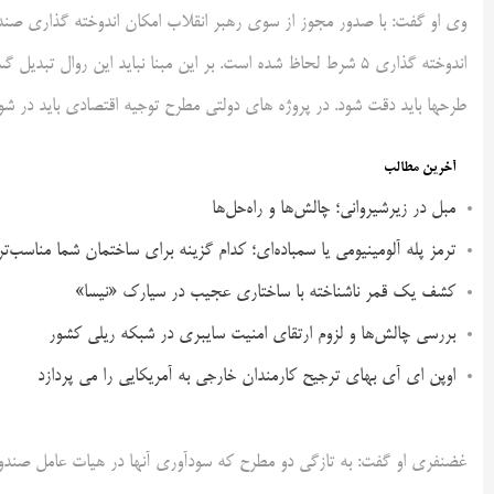
وی او گفت: با صدور مجوز از سوی رهبر انقلاب امکان اندوخته گذاری صند
اندوخته گذاری 5 شرط لحاظ شده است. بر این مبنا نباید این ر
طرحها باید دقت شود. در پروژه های دولتی مطرح توجیه اقتصادی باید در ش
آخرین مطالب
مبل در زیرشیروانی؛ چالش‌ها و راه‌حل‌ها
ترمز پله آلومینیومی یا سمباده‌ای؛ کدام گزینه برای ساختمان شما مناسب‌ت
کشف یک قمر ناشناخته با ساختاری عجیب در سیارک «نیسا»
بررسی چالش‌ها و لزوم ارتقای امنیت سایبری در شبکه ریلی کشور
اوپن ای آی بهای ترجیح کارمندان خارجی به آمریکایی را می پردازد
غضنفری او گفت: به تازگی دو مطرح که سودآوری آنها در هیات عامل صند