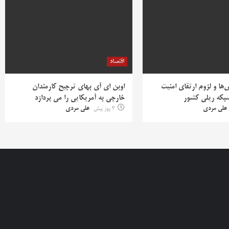
اقتصاد
ها و لزوم ارتقای امنیت
اوپن ای آی بهای ترجیح کارمندان
بکه ریلی کشور
خارجی به آمریکایی را می پردازد
علی مردی
3 روز پیش
علی مردی