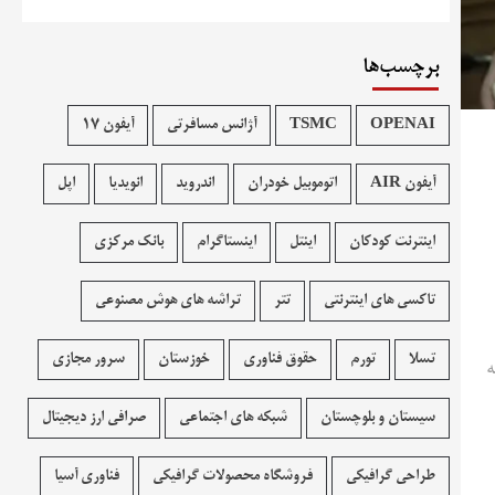
برچسب‌ها
OPENAI
TSMC
آژانس مسافرتی
آیفون 17
آیفون AIR
اتوموبیل خودران
اندروید
انویدیا
اپل
اینترنت کودکان
اینتل
اینستاگرام
بانک مرکزی
تاکسی های اینترنتی
تتر
تراشه های هوش مصنوعی
تسلا
تورم
حقوق فناوری
خوزستان
سرور مجازی
که
سیستان و بلوچستان
شبکه های اجتماعی
صرافی ارز دیجیتال
طراحی گرافیکی
فروشگاه محصولات گرافيکی
فناوری آسیا