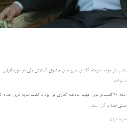
لاب در حوزه اندوخته گذاری منبع های صندوق گسترش ملی در حوزه انرژی
به گزارش تجارت نیوز، مهدی غضنفری با اشاره به این که، علت ناترازی در دهه 90 افتمنابع مالی جهت اندوخته گذاری می بود،‌او گفت: سریع ترین حوزه 
ادستی نفت و گاز است.
وزه انرژی