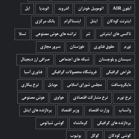
آیفون AIR
اتوموبیل خودران
اندروید
انویدیا
اپل
اینترنت کودکان
اینتل
اینستاگرام
بانک مرکزی
تاکسی های اینترنتی
تتر
تراشه های هوش مصنوعی
تسلا
تورم
حقوق فناوری
خوزستان
سرور مجازی
سیستان و بلوچستان
شبکه های اجتماعی
صرافی ارز دیجیتال
طراحی گرافیکی
فروشگاه محصولات گرافيکی
فناوری آسیا
مایکروسافت
مجلس شورای اسلامی
موبایل
نرخ بیکاری
نرخ تورم
نرخ مشارکت اقتصادی
هواوی
هوش مصنوعی
واتساپ
وزارت اقتصاد
وزیر اقتصاد
پردازنده های اینتل
پردازنده های گرافیکی
کرمانشاه
گوشی شیائومی
گوشی کودکان
گوگل
یوتیوب