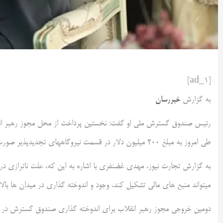
[ad_1]
به گزارش
خبررسان
رئیس صندوق گسترش ملی او گفت: نخستین پرداخت از محل مجوز رهبر انق
طی امروز به مبلغ ۲۰۰ میلیون دلار در قسمت نیروگاههای تجدیدپذیر صورت گرفت.
میتواند منبع های مالی تشکیل کند،‌ وجود و اندوخته گذاری در میدان ها بال
دومین خروجی مجوز رهبر انقلاب برای اندوخته گذاری صندوق گسترش در ح