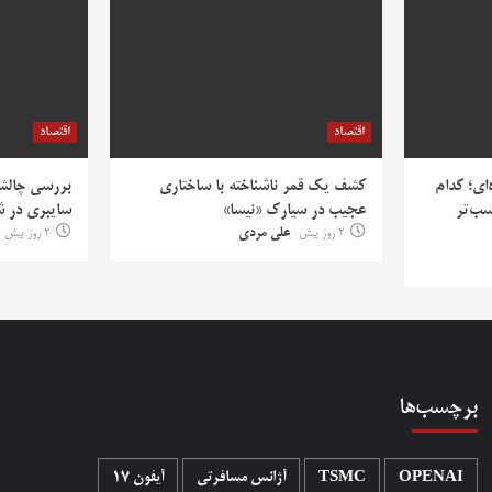
اقتصاد
اقتصاد
‌ای؛ کدام
کشف یک قمر ناشناخته با ساختاری
بررسی چالش‌
سب‌تر
عجیب در سیارک «نیسا»
سایبری در ش
2 روز پیش
علی مردی
2 روز پیش
برچسب‌ها
OPENAI
TSMC
آژانس مسافرتی
آیفون 17