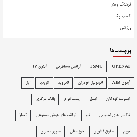
فرهنگ وهنر
کسب وکار
ورزشی
برچسب‌ها
OPENAI
TSMC
آژانس مسافرتی
آیفون 17
آیفون AIR
اتوموبیل خودران
اندروید
انویدیا
اپل
اینترنت کودکان
اینتل
اینستاگرام
بانک مرکزی
تاکسی های اینترنتی
تتر
تراشه های هوش مصنوعی
تسلا
تورم
حقوق فناوری
خوزستان
سرور مجازی