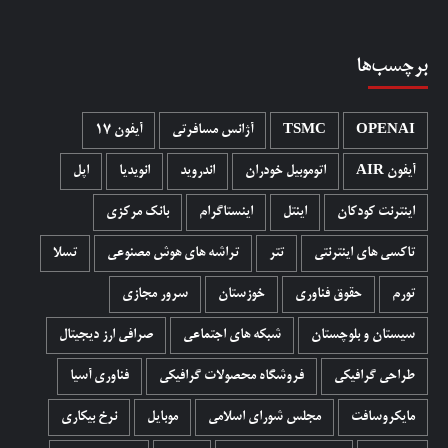
برچسب‌ها
OPENAI
TSMC
آژانس مسافرتی
آیفون 17
آیفون AIR
اتوموبیل خودران
اندروید
انویدیا
اپل
اینترنت کودکان
اینتل
اینستاگرام
بانک مرکزی
تاکسی های اینترنتی
تتر
تراشه های هوش مصنوعی
تسلا
تورم
حقوق فناوری
خوزستان
سرور مجازی
سیستان و بلوچستان
شبکه های اجتماعی
صرافی ارز دیجیتال
طراحی گرافیکی
فروشگاه محصولات گرافيکی
فناوری آسیا
مایکروسافت
مجلس شورای اسلامی
موبایل
نرخ بیکاری