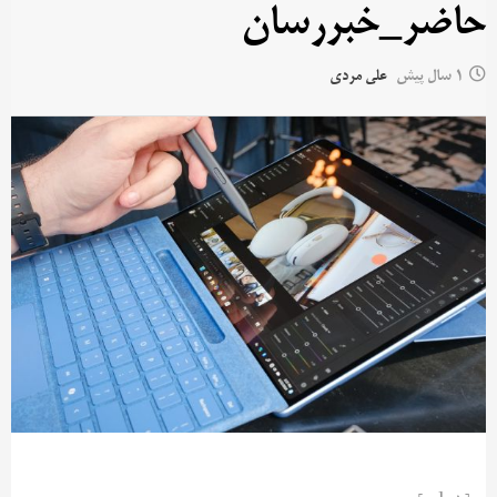
حاضر_خبررسان
1 سال پیش
علی مردی