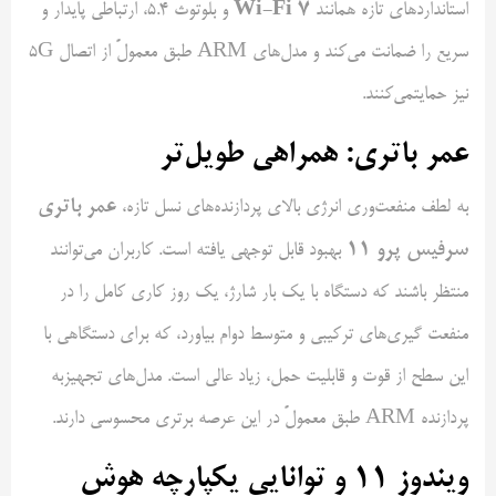
Wi-Fi 7
استانداردهای تازه همانند
و بلوتوث ۵.۴، ارتباطی پایدار و
سریع را ضمانت می‌کند و مدل‌های ARM طبق معمولً از اتصال 5G
نیز حمایتمی‌کنند.
عمر باتری: همراهی طویل‌تر
عمر باتری
به لطف منفعت‌وری انرژی بالای پردازنده‌های نسل تازه،
سرفیس پرو
۱۱
بهبود قابل توجهی یافته است. کاربران می‌توانند
منتظر باشند که دستگاه با یک بار شارژ، یک روز کاری کامل را در
منفعت گیری‌های ترکیبی و متوسط دوام بیاورد، که برای دستگاهی با
این سطح از قوت و قابلیت حمل، زیاد عالی است. مدل‌های تجهیزبه
پردازنده ARM طبق معمولً در این عرصه برتری محسوسی دارند.
ویندوز
۱۱
و توانایی یکپارچه هوش