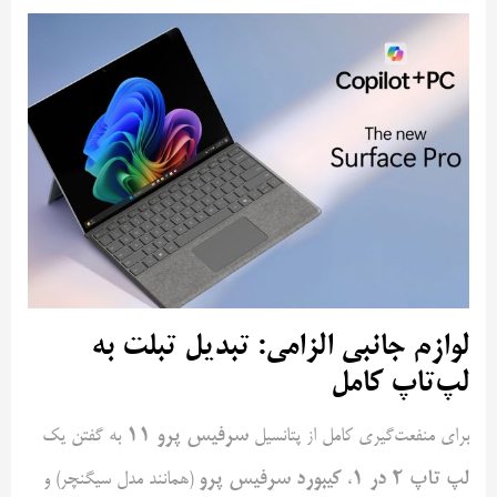
لوازم جانبی الزامی: تبدیل تبلت به
لپ‌تاپ کامل
سرفیس پرو
۱۱
برای منفعت‌گیری کامل از پتانسیل
به گفتن یک
لپ تاپ
۲
در
۱
کیبورد سرفیس پرو
،
(همانند مدل سیگنچر) و