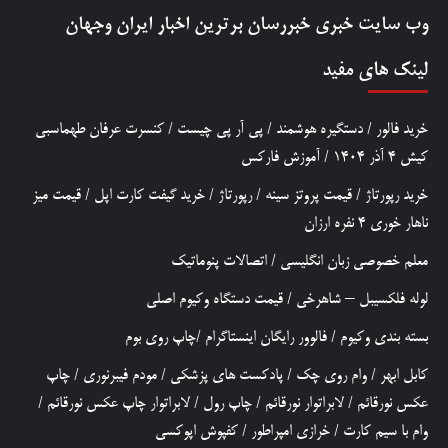
وب سایت خبری
خبررسان
برترین اخبار ایران وجهان
لینک های مفید
خرید فالور
/
دستگیره هوشمند
/
پی آر پی چیست
/
کنسرت عرفان طهماسبی
کیش 4 آذر 1404
/
آموزش فارکس
خرید رپورتاژ
/
قیمت پروتز سینه
/
رپورتاژ
/
خرید گیفت کارت اپل
/
قیمت میز
ناهار خوری 4 نفره ارزان
معلم خصوصی زبان انگلیسی
/
اتصالات پنوماتیک
لوله فلکسیبل – شاهرخی
/
قیمت دستگاه وکیوم اصلی
بسته بندی وکیوم
/
فالوور رایگان اینستاگرام
/
چاپ روی بوم
کابل ابهر
/
وام روی چک
/
پادکست های پزشکی
/
مودم فیبرنوری
/
چاپ
عکس نورقائم
/
لابراتوار نورقائم
/
چاپ رول
/
لابراتوار چاپ عکس نورقائم
/
وام با سیم کارت
/
خرازی امپراطور
/
کفپوش اپوکسی