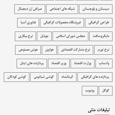
سیستان و بلوچستان
شبکه های اجتماعی
صرافی ارز دیجیتال
طراحی گرافیکی
فروشگاه محصولات گرافيکی
فناوری آسیا
مایکروسافت
مجلس شورای اسلامی
موبایل
نرخ بیکاری
نرخ تورم
نرخ مشارکت اقتصادی
هواوی
هوش مصنوعی
واتساپ
وزارت اقتصاد
وزیر اقتصاد
پردازنده های اینتل
پردازنده های گرافیکی
کرمانشاه
گوشی شیائومی
گوشی کودکان
گوگل
یوتیوب
تبلیغات متنی