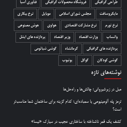
طراحی گرافیکی
فروشگاه محصولات گرافيکی
فناوری آسیا
مایکروسافت
مجلس شورای اسلامی
موبایل
نرخ بیکاری
نرخ تورم
نرخ مشارکت اقتصادی
هواوی
هوش مصنوعی
واتساپ
وزارت اقتصاد
وزیر اقتصاد
پردازنده های اینتل
پردازنده های گرافیکی
کرمانشاه
گوشی شیائومی
گوشی کودکان
گوگل
یوتیوب
نوشته‌های تازه
مبل در زیرشیروانی؛ چالش‌ها و راه‌حل‌ها
ترمز پله آلومینیومی یا سمباده‌ای؛ کدام گزینه برای ساختمان شما مناسب‌تر
است؟
کشف یک قمر ناشناخته با ساختاری عجیب در سیارک «نیسا»