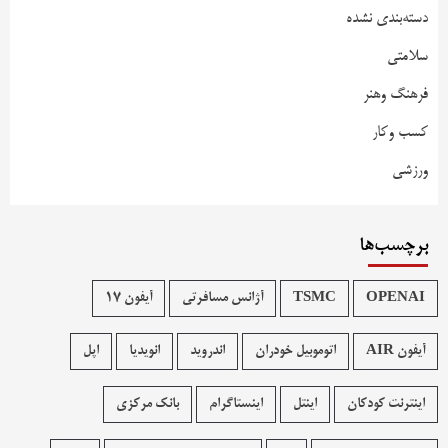
دسته‌بندی نشده
سلامتی
فرهنگ وهنر
کسب وکار
ورزشی
برچسب‌ها
OPENAI
TSMC
آژانس مسافرتی
آیفون 17
آیفون AIR
اتوموبیل خودران
اندروید
انویدیا
اپل
اینترنت کودکان
اینتل
اینستاگرام
بانک مرکزی