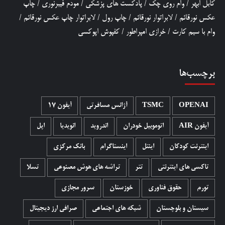
کابل ابهر
/
وام روی چک
/
پادکست های پزشکی
/
مودم فیبرنوری
/
چاپ
عکس نورقائم
/
لابراتوار نورقائم
/
چاپ رول
/
لابراتوار چاپ عکس نورقائم
/
وام با سیم کارت
/
خرازی امپراطور
/
کفپوش اپوکسی
برچسب‌ها
OPENAI
TSMC
آژانس مسافرتی
آیفون 17
آیفون AIR
اتوموبیل خودران
اندروید
انویدیا
اپل
اینترنت کودکان
اینتل
اینستاگرام
بانک مرکزی
تاکسی های اینترنتی
تتر
تراشه های هوش مصنوعی
تسلا
تورم
حقوق فناوری
خوزستان
سرور مجازی
سیستان و بلوچستان
شبکه های اجتماعی
صرافی ارز دیجیتال