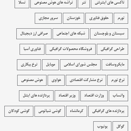
تاکسی های اینترنتی
تتر
تراشه های هوش مصنوعی
تسلا
تورم
حقوق فناوری
خوزستان
سرور مجازی
سیستان و بلوچستان
شبکه های اجتماعی
صرافی ارز دیجیتال
طراحی گرافیکی
فروشگاه محصولات گرافيکی
فناوری آسیا
مایکروسافت
مجلس شورای اسلامی
موبایل
نرخ بیکاری
نرخ تورم
نرخ مشارکت اقتصادی
هواوی
هوش مصنوعی
واتساپ
وزارت اقتصاد
وزیر اقتصاد
پردازنده های اینتل
پردازنده های گرافیکی
کرمانشاه
گوشی شیائومی
گوشی کودکان
گوگل
یوتیوب