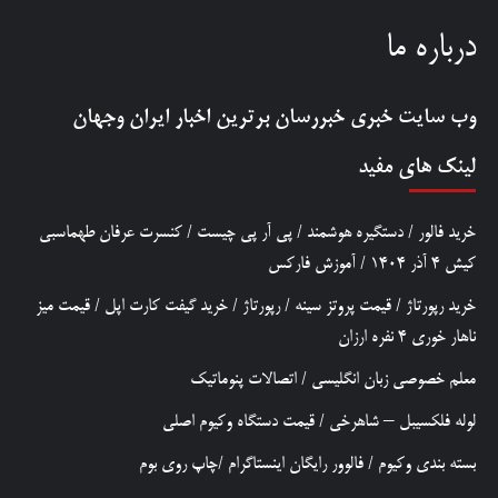
درباره ما
وب سایت خبری
خبررسان
برترین اخبار ایران وجهان
لینک های مفید
خرید فالور
/
دستگیره هوشمند
/
پی آر پی چیست
/
کنسرت عرفان طهماسبی
کیش 4 آذر 1404
/
آموزش فارکس
خرید رپورتاژ
/
قیمت پروتز سینه
/
رپورتاژ
/
خرید گیفت کارت اپل
/
قیمت میز
ناهار خوری 4 نفره ارزان
معلم خصوصی زبان انگلیسی
/
اتصالات پنوماتیک
لوله فلکسیبل – شاهرخی
/
قیمت دستگاه وکیوم اصلی
بسته بندی وکیوم
/
فالوور رایگان اینستاگرام
/
چاپ روی بوم