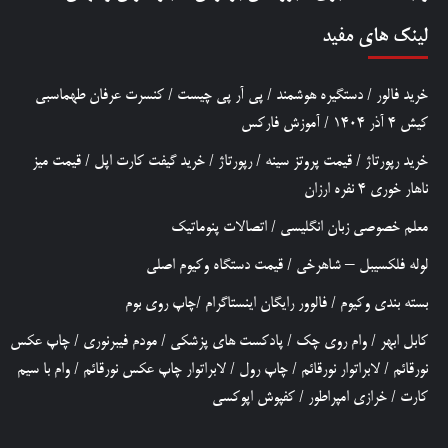
لینک های مفید
خرید فالور
/
دستگیره هوشمند
/
پی آر پی چیست
/
کنسرت عرفان طهماسبی
کیش 4 آذر 1404
/
آموزش فارکس
خرید رپورتاژ
/
قیمت پروتز سینه
/
رپورتاژ
/
خرید گیفت کارت اپل
/
قیمت میز
ناهار خوری 4 نفره ارزان
معلم خصوصی زبان انگلیسی
/
اتصالات پنوماتیک
لوله فلکسیبل – شاهرخی
/
قیمت دستگاه وکیوم اصلی
بسته بندی وکیوم
/
فالوور رایگان اینستاگرام
/
چاپ روی بوم
کابل ابهر
/
وام روی چک
/
پادکست های پزشکی
/
مودم فیبرنوری
/
چاپ عکس
نورقائم
/
لابراتوار نورقائم
/
چاپ رول
/
لابراتوار چاپ عکس نورقائم
/
وام با سیم
کارت
/
خرازی امپراطور
/
کفپوش اپوکسی