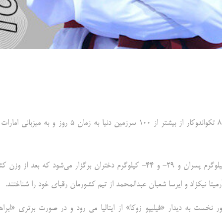
به گزارش خبرنگار مهر، این دوره از رقابت‌های قهرمانی جهان با وجود ۸۱۱ تکواندوکار از بیشتر از ۱۰۰ سرزمین دنیا به زمان ۵ روز و به میز
در روز نخست این رقابت ها مبارزات تکواندوکاران در اوزان ۶۱- و ۳۷- کیلوگرم پسران و ۲۹- و ۴۴- کیلوگرم دختران برگزار می‌شود که بعد از و
یتا نیکزاد و ایرسا شعبان عبدالمحمد از تیم کشورمان رقبای خود را شناختند.
 امین کرمی دور نخست به دیدار «فیلیپو زوکا» از ایتالیا می رود و در صورت برتری «ابراه