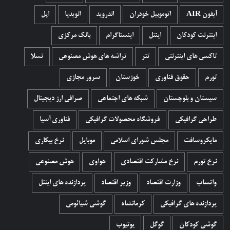
آیفون AIR
اتوموبیل خودران
اندروید
انویدیا
اپل
اینترنت کودکان
اینتل
اینستاگرام
بانک مرکزی
تاکسی های اینترنتی
تتر
تراشه های هوش مصنوعی
تسلا
تورم
حقوق فناوری
خوزستان
سرور مجازی
سیستان و بلوچستان
شبکه های اجتماعی
صرافی ارز دیجیتال
طراحی گرافیکی
فروشگاه محصولات گرافيکی
فناوری آسیا
مایکروسافت
مجلس شورای اسلامی
موبایل
نرخ بیکاری
نرخ تورم
نرخ مشارکت اقتصادی
هواوی
هوش مصنوعی
واتساپ
وزارت اقتصاد
وزیر اقتصاد
پردازنده های اینتل
پردازنده های گرافیکی
کرمانشاه
گوشی شیائومی
گوشی کودکان
گوگل
یوتیوب