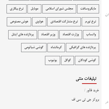
مایکروسافت
مجلس شورای اسلامی
موبایل
نرخ بیکاری
دن
نرخ تورم
نرخ مشارکت اقتصادی
هواوی
هوش مصنوعی
واتساپ
وزارت اقتصاد
وزیر اقتصاد
پردازنده های اینتل
پردازنده های گرافیکی
کرمانشاه
گوشی شیائومی
گوشی کودکان
گوگل
یوتیوب
تبلیغات متنی
خرید فالور
/
بروکر جی تی سی اف
 در