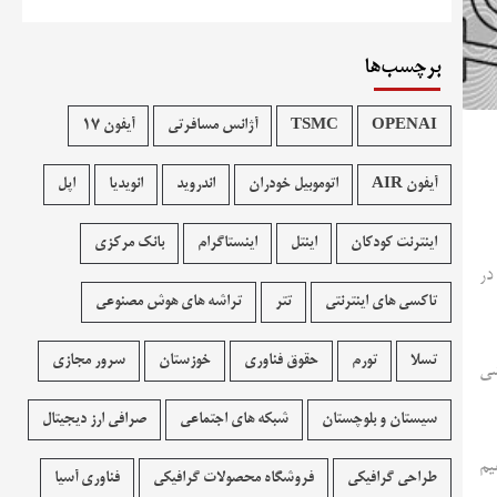
برچسب‌ها
OPENAI
TSMC
آژانس مسافرتی
آیفون 17
آیفون AIR
اتوموبیل خودران
اندروید
انویدیا
اپل
اینترنت کودکان
اینتل
اینستاگرام
بانک مرکزی
بانی امارات در
تاکسی های اینترنتی
تتر
تراشه های هوش مصنوعی
تسلا
تورم
حقوق فناوری
خوزستان
سرور مجازی
زن کشی
سیستان و بلوچستان
شبکه های اجتماعی
صرافی ارز دیجیتال
یم
طراحی گرافیکی
فروشگاه محصولات گرافيکی
فناوری آسیا