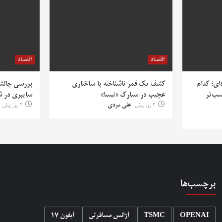
اقتصاد
اقتصاد
‌ای؛ کدام
کشف یک قمر ناشناخته با ساختاری
بررسی چالش‌
سب‌تر
عجیب در سیارک «نیسا»
سایبری در ش
2 روز پیش
علی مردی
2 روز پیش
برچسب‌ها
OPENAI
TSMC
آژانس مسافرتی
آیفون 17