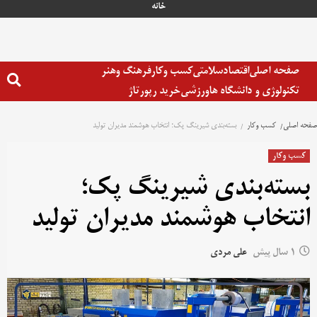
رش
خانه
ه
حتوا
صفحه اصلی
اقتصاد
سلامتی
کسب وکار
فرهنگ وهنر
تکنولوژی و دانشگاه ها
ورزشی
خرید رپورتاژ
صفحه اصلی
کسب وکار
بسته‌بندی شیرینگ پک؛ انتخاب هوشمند مدیران تولید
کسب وکار
بسته‌بندی شیرینگ پک؛
انتخاب هوشمند مدیران تولید
1 سال پیش
علی مردی