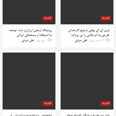
اقتصاد
اقتصاد
اوپن ای آی بهای ترجیح کارمندان
رومینگ اربعین ارزان‌تر شد/ توصیه
خارجی به آمریکایی را می پردازد
به استفاده از بسته‌های ایرانی
14 ساعت پیش
علی مردی
1 روز پیش
علی مردی
اقتصاد
اقتصاد
پاول دوروف به برندگان المپیاد جهانی
اختصاص ۵۰۰۰ فرصت آموزشی در