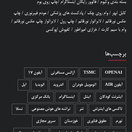
بسته بندی وکیوم
/
فالوور رایگان اینستاگرام
/
چاپ روی بوم
کابل ابهر
/
وام روی چک
/
پادکست های پزشکی
/
مودم فیبرنوری
/
چاپ
عکس نورقائم
/
لابراتوار نورقائم
/
چاپ رول
/
لابراتوار چاپ عکس نورقائم
/
وام با سیم کارت
/
خرازی امپراطور
/
کفپوش اپوکسی
برچسب‌ها
OPENAI
TSMC
آژانس مسافرتی
آیفون 17
آیفون AIR
اتوموبیل خودران
اندروید
انویدیا
اپل
اینترنت کودکان
اینتل
اینستاگرام
بانک مرکزی
تاکسی های اینترنتی
تتر
تراشه های هوش مصنوعی
تسلا
تورم
حقوق فناوری
خوزستان
سرور مجازی