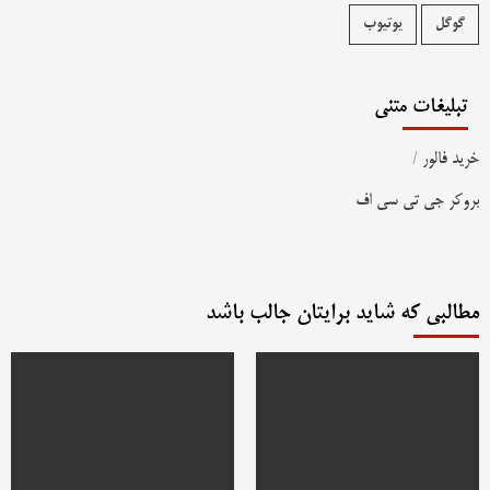
گوگل
یوتیوب
تبلیغات متنی
خرید فالور
/
بروکر جی تی سی اف
مطالبی که شاید برایتان جالب باشد