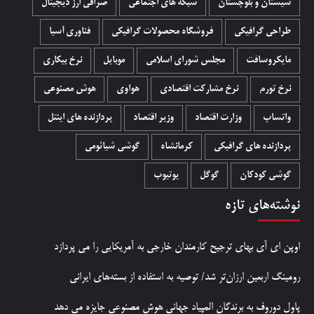
سیستان و بلوچستان
شبکه های اجتماعی
صرافی ارز دیجیتال
طراحی گرافیکی
فروشگاه محصولات گرافيکی
فناوری آسیا
مایکروسافت
مجلس شورای اسلامی
موبایل
نرخ بیکاری
نرخ تورم
نرخ مشارکت اقتصادی
هواوی
هوش مصنوعی
واتساپ
وزارت اقتصاد
وزیر اقتصاد
پردازنده های اینتل
پردازنده های گرافیکی
کرمانشاه
گوشی شیائومی
گوشی کودکان
گوگل
یوتیوب
نوشته‌های تازه
اوپن ای آی بهای ترجیح کارمندان خارجی به آمریکایی را می پردازد
رومینگ اربعین ارزان‌تر شد/ توصیه به استفاده از بسته‌های ایرانی
پاول دوروف به برندگان المپیاد جهانی هوش مصنوعی جایزه می دهد