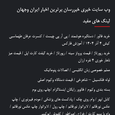
وب سایت خبری
خبررسان
برترین اخبار ایران وجهان
لینک های مفید
خرید فالور
/
دستگیره هوشمند
/
پی آر پی چیست
/
کنسرت عرفان طهماسبی
کیش 4 آذر 1404
/
آموزش فارکس
خرید رپورتاژ
/
قیمت پروتز سینه
/
رپورتاژ
/
خرید گیفت کارت اپل
/
قیمت میز
ناهار خوری 4 نفره ارزان
معلم خصوصی زبان انگلیسی
/
اتصالات پنوماتیک
لوله فلکسیبل – شاهرخی
/
قیمت دستگاه وکیوم اصلی
بسته بندی وکیوم
/
فالوور رایگان اینستاگرام
/
چاپ روی بوم
کابل ابهر
/
وام روی چک
/
پادکست های پزشکی
/
مودم فیبرنوری
/
چاپ
عکس نورقائم
/
لابراتوار نورقائم
/
چاپ رول
/
لابراتوار چاپ عکس نورقائم
/
وام با سیم کارت
/
خرازی امپراطور
/
کفپوش اپوکسی