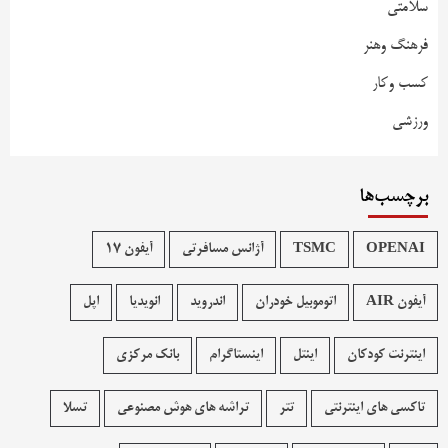
سلامتی
فرهنگ وهنر
کسب وکار
ورزشی
برچسب‌ها
OPENAI
TSMC
آژانس مسافرتی
آیفون 17
آیفون AIR
اتوموبیل خودران
اندروید
انویدیا
اپل
اینترنت کودکان
اینتل
اینستاگرام
بانک مرکزی
تاکسی های اینترنتی
تتر
تراشه های هوش مصنوعی
تسلا