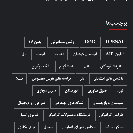
برچسب‌ها
OPENAI
TSMC
آژانس مسافرتی
آیفون 17
آیفون AIR
اتوموبیل خودران
اندروید
انویدیا
اپل
اینترنت کودکان
اینتل
اینستاگرام
بانک مرکزی
تاکسی های اینترنتی
تتر
تراشه های هوش مصنوعی
تسلا
تورم
حقوق فناوری
خوزستان
سرور مجازی
سیستان و بلوچستان
شبکه های اجتماعی
صرافی ارز دیجیتال
طراحی گرافیکی
فروشگاه محصولات گرافيکی
فناوری آسیا
مایکروسافت
مجلس شورای اسلامی
موبایل
نرخ بیکاری