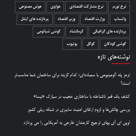
نرخ تورم
نرخ مشارکت اقتصادی
هواوی
هوش مصنوعی
واتساپ
وزارت اقتصاد
وزیر اقتصاد
پردازنده های اینتل
پردازنده های گرافیکی
کرمانشاه
گوشی شیائومی
گوشی کودکان
گوگل
یوتیوب
نوشته‌های تازه
ترمز پله آلومینیومی یا سمباده‌ای؛ کدام گزینه برای ساختمان شما مناسب‌تر
است؟
کشف یک قمر ناشناخته با ساختاری عجیب در سیارک «نیسا»
بررسی چالش‌ها و لزوم ارتقای امنیت سایبری در شبکه ریلی کشور
اوپن ای آی بهای ترجیح کارمندان خارجی به آمریکایی را می پردازد