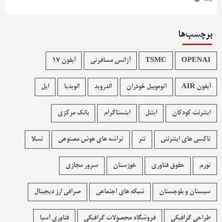
برچسب‌ها
OPENAI
TSMC
آژانس مسافرتی
آیفون 17
آیفون AIR
اتوموبیل خودران
اندروید
انویدیا
اپل
اینترنت کودکان
اینتل
اینستاگرام
بانک مرکزی
تاکسی های اینترنتی
تتر
تراشه های هوش مصنوعی
تسلا
تورم
حقوق فناوری
خوزستان
سرور مجازی
سیستان و بلوچستان
شبکه های اجتماعی
صرافی ارز دیجیتال
طراحی گرافیکی
فروشگاه محصولات گرافيکی
فناوری آسیا