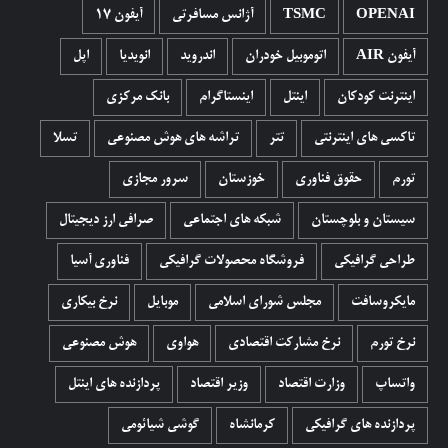
OPENAI
TSMC
آژانس مسافرتی
آیفون 17
آیفون AIR
اتوموبیل خودران
اندروید
انویدیا
اپل
اینترنت کودکان
اینتل
اینستاگرام
بانک مرکزی
تاکسی های اینترنتی
تتر
تراشه های هوش مصنوعی
تسلا
تورم
حقوق فناوری
خوزستان
سرور مجازی
سیستان و بلوچستان
شبکه های اجتماعی
صرافی ارز دیجیتال
طراحی گرافیکی
فروشگاه محصولات گرافيکی
فناوری آسیا
مایکروسافت
مجلس شورای اسلامی
موبایل
نرخ بیکاری
نرخ تورم
نرخ مشارکت اقتصادی
هواوی
هوش مصنوعی
واتساپ
وزارت اقتصاد
وزیر اقتصاد
پردازنده های اینتل
پردازنده های گرافیکی
کرمانشاه
گوشی شیائومی