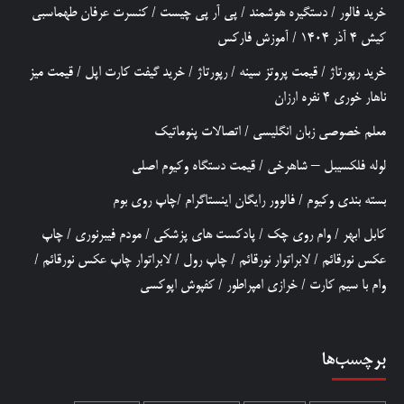
خرید فالور
/
دستگیره هوشمند
/
پی آر پی چیست
/
کنسرت عرفان طهماسبی
کیش 4 آذر 1404
/
آموزش فارکس
خرید رپورتاژ
/
قیمت پروتز سینه
/
رپورتاژ
/
خرید گیفت کارت اپل
/
قیمت میز
ناهار خوری 4 نفره ارزان
معلم خصوصی زبان انگلیسی
/
اتصالات پنوماتیک
لوله فلکسیبل – شاهرخی
/
قیمت دستگاه وکیوم اصلی
بسته بندی وکیوم
/
فالوور رایگان اینستاگرام
/
چاپ روی بوم
کابل ابهر
/
وام روی چک
/
پادکست های پزشکی
/
مودم فیبرنوری
/
چاپ
عکس نورقائم
/
لابراتوار نورقائم
/
چاپ رول
/
لابراتوار چاپ عکس نورقائم
/
وام با سیم کارت
/
خرازی امپراطور
/
کفپوش اپوکسی
برچسب‌ها