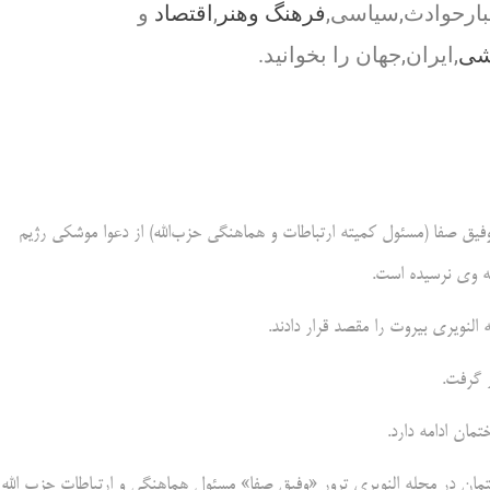
بارحوادث,سیاسی,
فرهنگ وهنر
,
اقتصاد
و
شی
,ایران,جهان را بخوانید.
 وفیق صفا (مسئول کمیته ارتباطات و هماهنگی حزب‌الله) از دعوا موشکی رژیم
به وی نرسیده است.
نویری بیروت را مقصد قرار دادند.
 گرفت.
تمان ادامه دارد.
 ساختمان در محله النویری ترور «وفیق صفا» مسئول هماهنگی و ارتباطات حزب الله