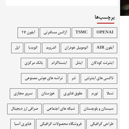
برچسب‌ها
OPENAI
TSMC
آژانس مسافرتی
آیفون 17
آیفون AIR
اتوموبیل خودران
اندروید
انویدیا
اپل
اینترنت کودکان
اینتل
اینستاگرام
بانک مرکزی
تاکسی های اینترنتی
تتر
تراشه های هوش مصنوعی
تسلا
تورم
حقوق فناوری
خوزستان
سرور مجازی
سیستان و بلوچستان
شبکه های اجتماعی
صرافی ارز دیجیتال
طراحی گرافیکی
فروشگاه محصولات گرافيکی
فناوری آسیا