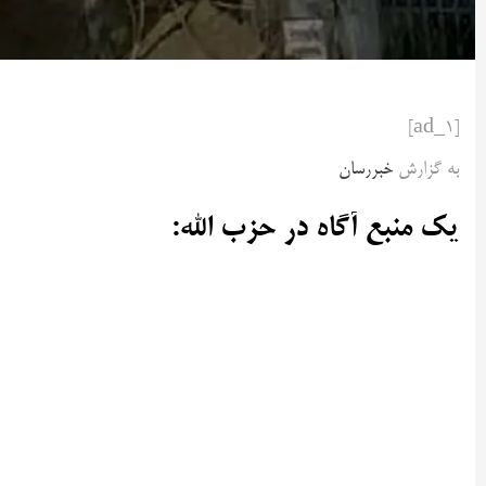
[ad_1]
به گزارش
خبررسان
یک منبع آگاه در حزب الله: