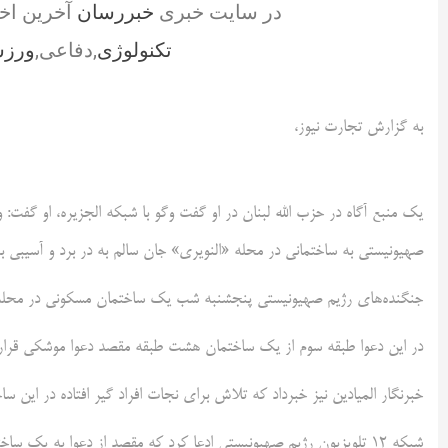
در سایت خبری
خبررسان
آخرین اخ
تکنولوژی
,دفاعی,
ورز
به گزارش تجارت نیوز،
یک منبع آگاه در حزب الله لبنان در او گفت وگو با شبکه الجزیره، او گفت:
صهیونیستی به ساختمانی در محله «النویری» جان سالم به در برد و آسیبی 
جنگنده‌های رژیم صهیونیستی پنجشنبه شب یک ساختمان مسکونی در محله ال
در این دعوا طبقه سوم از یک ساختمان هشت طبقه مقصد دعوا موشکی قرار
خبرنگار المیادین نیز خبرداد که تلاش برای نجات افراد گیر افتاده در این ساخ
شبکه ۱۲ تلویزیون رژیم صهیونیستی ادعا کرد که مقصد از دعوا به یک