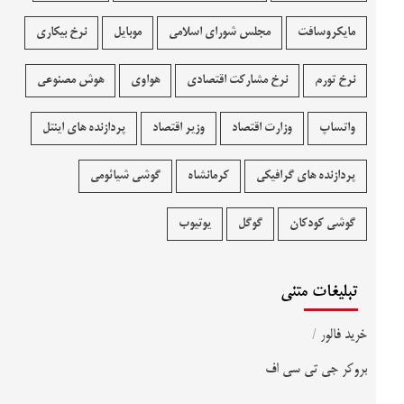
مایکروسافت
مجلس شورای اسلامی
موبایل
نرخ بیکاری
نرخ تورم
نرخ مشارکت اقتصادی
هواوی
هوش مصنوعی
واتساپ
وزارت اقتصاد
وزیر اقتصاد
پردازنده های اینتل
پردازنده های گرافیکی
کرمانشاه
گوشی شیائومی
گوشی کودکان
گوگل
یوتیوب
تبلیغات متنی
خرید فالور
/
بروکر جی تی سی اف