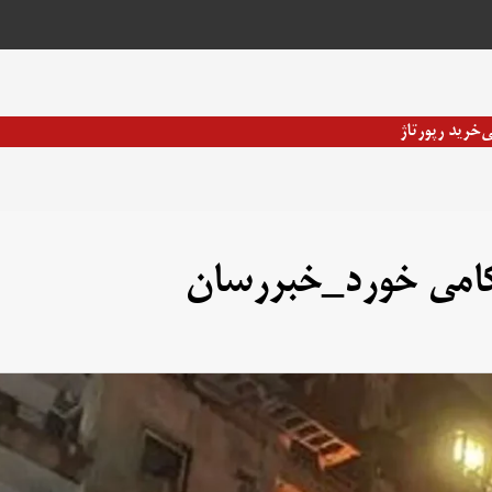
ی
خرید رپورتاژ
کامی خورد_خبررسان