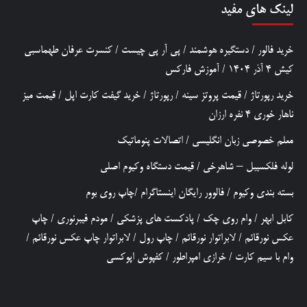
لینک های مفید
خرید فالور
/
دستگیره هوشمند
/
پی آر پی چیست
/
کنسرت عرفان طهماسبی
کیش 4 آذر 1404
/
آموزش فارکس
خرید رپورتاژ
/
قیمت پروتز سینه
/
رپورتاژ
/
خرید گیفت کارت اپل
/
قیمت میز
ناهار خوری 4 نفره ارزان
معلم خصوصی زبان انگلیسی
/
اتصالات پنوماتیک
لوله فلکسیبل – شاهرخی
/
قیمت دستگاه وکیوم اصلی
بسته بندی وکیوم
/
فالوور رایگان اینستاگرام
/
چاپ روی بوم
کابل ابهر
/
وام روی چک
/
پادکست های پزشکی
/
مودم فیبرنوری
/
چاپ
عکس نورقائم
/
لابراتوار نورقائم
/
چاپ رول
/
لابراتوار چاپ عکس نورقائم
/
وام با سیم کارت
/
خرازی امپراطور
/
کفپوش اپوکسی