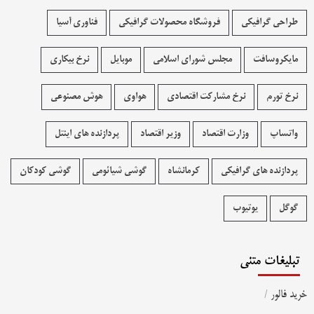
طراحی گرافیکی
فروشگاه محصولات گرافيکی
فناوری آسیا
مایکروسافت
مجلس شورای اسلامی
موبایل
نرخ بیکاری
نرخ تورم
نرخ مشارکت اقتصادی
هواوی
هوش مصنوعی
واتساپ
وزارت اقتصاد
وزیر اقتصاد
پردازنده های اینتل
پردازنده های گرافیکی
کرمانشاه
گوشی شیائومی
گوشی کودکان
گوگل
یوتیوب
تبلیغات متنی
خرید فالور
/