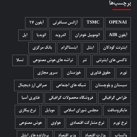
برچسب‌ها
OPENAI
TSMC
آژانس مسافرتی
آیفون 17
آیفون AIR
اتوموبیل خودران
اندروید
انویدیا
اپل
اینترنت کودکان
اینتل
اینستاگرام
بانک مرکزی
تاکسی های اینترنتی
تتر
تراشه های هوش مصنوعی
تسلا
تورم
حقوق فناوری
خوزستان
سرور مجازی
سیستان و بلوچستان
شبکه های اجتماعی
صرافی ارز دیجیتال
طراحی گرافیکی
فروشگاه محصولات گرافيکی
فناوری آسیا
مایکروسافت
مجلس شورای اسلامی
موبایل
نرخ بیکاری
نرخ تورم
نرخ مشارکت اقتصادی
هواوی
هوش مصنوعی
واتساپ
وزارت اقتصاد
وزیر اقتصاد
پردازنده های اینتل