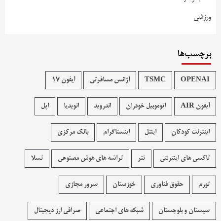
ورزشی
برچسب‌ها
OPENAI
TSMC
آژانس مسافرتی
آیفون 17
آیفون AIR
اتوموبیل خودران
اندروید
انویدیا
اپل
اینترنت کودکان
اینتل
اینستاگرام
بانک مرکزی
تاکسی های اینترنتی
تتر
تراشه های هوش مصنوعی
تسلا
تورم
حقوق فناوری
خوزستان
سرور مجازی
سیستان و بلوچستان
شبکه های اجتماعی
صرافی ارز دیجیتال