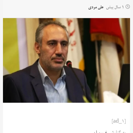
1 سال پیش
علی مردی
[ad_1]