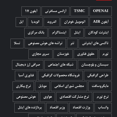
OPENAI
TSMC
آژانس مسافرتی
آیفون 17
آیفون AIR
اتوموبیل خودران
اندروید
انویدیا
اپل
اینترنت کودکان
اینتل
اینستاگرام
بانک مرکزی
تاکسی های اینترنتی
تتر
تراشه های هوش مصنوعی
تسلا
تورم
حقوق فناوری
خوزستان
سرور مجازی
سیستان و بلوچستان
شبکه های اجتماعی
صرافی ارز دیجیتال
طراحی گرافیکی
فروشگاه محصولات گرافيکی
فناوری آسیا
مایکروسافت
مجلس شورای اسلامی
موبایل
نرخ بیکاری
نرخ تورم
نرخ مشارکت اقتصادی
هواوی
هوش مصنوعی
واتساپ
وزارت اقتصاد
وزیر اقتصاد
پردازنده های اینتل