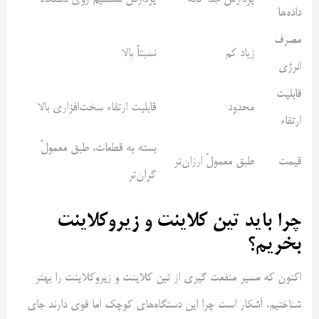
پردازش جدا گانه
پردازش مستقیم روی دستگاه
داده‌ها
مصرف
زیاد کم
نسبتاً بالا
انرژی
قابلیت
محدود
قابلیت ارتقاء سخت‌افزاری بالا
ارتقاء
بسته به قطعات، طبق معمولً
قیمت
طبق معمولً ارزان‌تر
گران‌تر
چرا باید تین کلاینت و زیروکلاینت
بخریم؟
اکنون که مسیر منفعت گیری از تین کلاینت و زیروکلاینت را بهتر
شناختیم، آشکار است چرا این دستگاه‌های کوچک اما قوی دارند جای