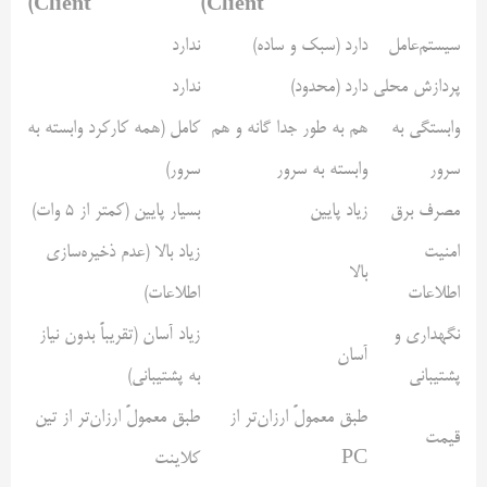
Client)
Client)
سیستم‌عامل
دارد (سبک و ساده)
ندارد
پردازش محلی
دارد (محدود)
ندارد
وابستگی به
هم به طور جدا گانه و هم
کامل (همه کارکرد وابسته به
سرور
وابسته به سرور
سرور)
مصرف برق
زیاد پایین
بسیار پایین (کمتر از ۵ وات)
امنیت
زیاد بالا (عدم ذخیره‌سازی
بالا
اطلاعات
اطلاعات)
نگهداری و
زیاد آسان (تقریباً بدون نیاز
آسان
پشتیبانی
به پشتیبانی)
طبق معمولً ارزان‌تر از
طبق معمولً ارزان‌تر از تین
قیمت
PC
کلاینت