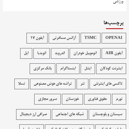
ورزشی
برچسب‌ها
OPENAI
TSMC
آژانس مسافرتی
آیفون 17
آیفون AIR
اتوموبیل خودران
اندروید
انویدیا
اپل
اینترنت کودکان
اینتل
اینستاگرام
بانک مرکزی
تاکسی های اینترنتی
تتر
تراشه های هوش مصنوعی
تسلا
تورم
حقوق فناوری
خوزستان
سرور مجازی
سیستان و بلوچستان
شبکه های اجتماعی
صرافی ارز دیجیتال