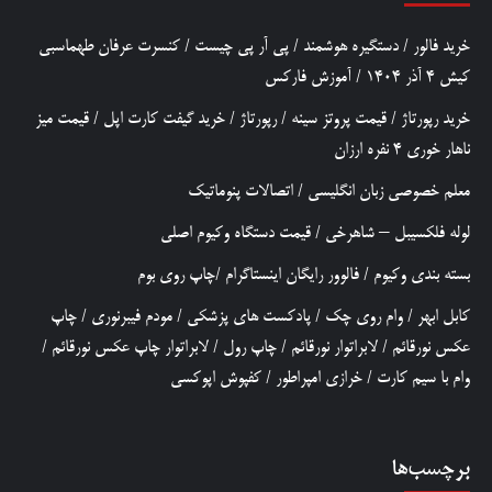
خرید فالور
/
دستگیره هوشمند
/
پی آر پی چیست
/
کنسرت عرفان طهماسبی
کیش 4 آذر 1404
/
آموزش فارکس
خرید رپورتاژ
/
قیمت پروتز سینه
/
رپورتاژ
/
خرید گیفت کارت اپل
/
قیمت میز
ناهار خوری 4 نفره ارزان
معلم خصوصی زبان انگلیسی
/
اتصالات پنوماتیک
لوله فلکسیبل – شاهرخی
/
قیمت دستگاه وکیوم اصلی
بسته بندی وکیوم
/
فالوور رایگان اینستاگرام
/
چاپ روی بوم
کابل ابهر
/
وام روی چک
/
پادکست های پزشکی
/
مودم فیبرنوری
/
چاپ
عکس نورقائم
/
لابراتوار نورقائم
/
چاپ رول
/
لابراتوار چاپ عکس نورقائم
/
وام با سیم کارت
/
خرازی امپراطور
/
کفپوش اپوکسی
برچسب‌ها