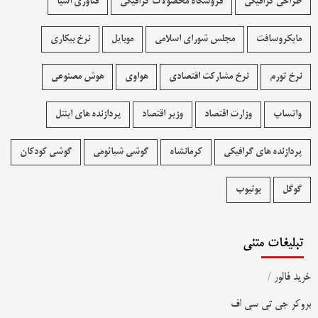
طراحی گرافیکی
فروشگاه محصولات گرافيکی
فناوری آسیا
مایکروسافت
مجلس شورای اسلامی
موبایل
نرخ بیکاری
نرخ تورم
نرخ مشارکت اقتصادی
هواوی
هوش مصنوعی
واتساپ
وزارت اقتصاد
وزیر اقتصاد
پردازنده های اینتل
پردازنده های گرافیکی
کرمانشاه
گوشی شیائومی
گوشی کودکان
گوگل
یوتیوب
تبلیغات متنی
خرید فالور
/
بروکر جی تی سی اف