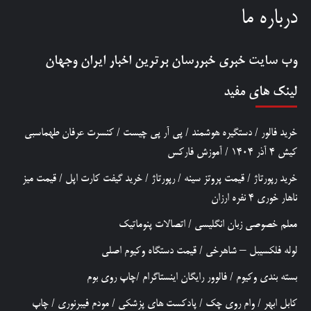
درباره ما
وب سایت خبری
خبررسان
برترین اخبار ایران وجهان
لینک های مفید
خرید فالور
/
دستگیره هوشمند
/
پی آر پی چیست
/
کنسرت عرفان طهماسبی
کیش 4 آذر 1404
/
آموزش فارکس
خرید رپورتاژ
/
قیمت پروتز سینه
/
رپورتاژ
/
خرید گیفت کارت اپل
/
قیمت میز
ناهار خوری 4 نفره ارزان
معلم خصوصی زبان انگلیسی
/
اتصالات پنوماتیک
لوله فلکسیبل – شاهرخی
/
قیمت دستگاه وکیوم اصلی
بسته بندی وکیوم
/
فالوور رایگان اینستاگرام
/
چاپ روی بوم
کابل ابهر
/
وام روی چک
/
پادکست های پزشکی
/
مودم فیبرنوری
/
چاپ