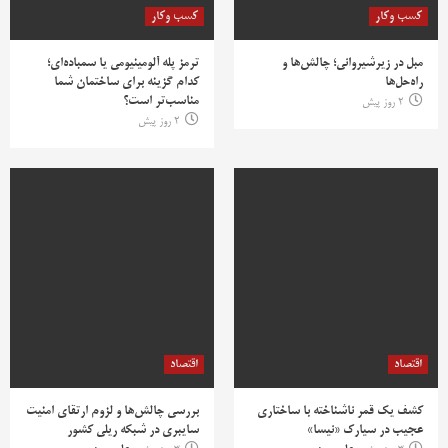
کسب وکار
کسب وکار
مبل در زیرشیروانی؛ چالش‌ها و
ترمز پله آلومینیومی یا سمباده‌ای؛
راه‌حل‌ها
کدام گزینه برای ساختمان شما
مناسب‌تر است؟
2 روز پیش
2 روز پیش
اقتصاد
اقتصاد
کشف یک قمر ناشناخته با ساختاری
بررسی چالش‌ها و لزوم ارتقای امنیت
عجیب در سیارک «نیسا»
سایبری در شبکه ریلی کشور