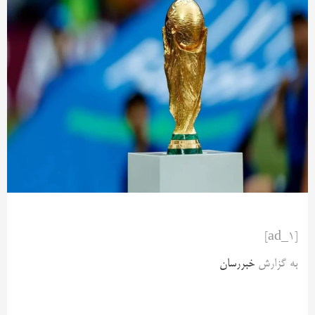
[ad_1]
به گزارش
خبررسان