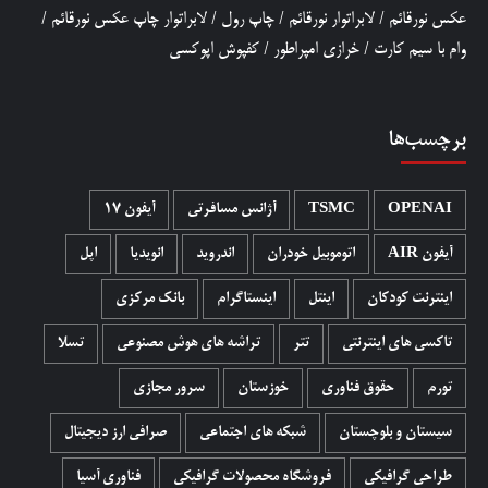
عکس نورقائم
/
لابراتوار نورقائم
/
چاپ رول
/
لابراتوار چاپ عکس نورقائم
/
وام با سیم کارت
/
خرازی امپراطور
/
کفپوش اپوکسی
برچسب‌ها
OPENAI
TSMC
آژانس مسافرتی
آیفون 17
آیفون AIR
اتوموبیل خودران
اندروید
انویدیا
اپل
اینترنت کودکان
اینتل
اینستاگرام
بانک مرکزی
تاکسی های اینترنتی
تتر
تراشه های هوش مصنوعی
تسلا
تورم
حقوق فناوری
خوزستان
سرور مجازی
سیستان و بلوچستان
شبکه های اجتماعی
صرافی ارز دیجیتال
طراحی گرافیکی
فروشگاه محصولات گرافيکی
فناوری آسیا