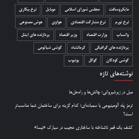
مایکروسافت
مجلس شورای اسلامی
موبایل
نرخ بیکاری
نرخ تورم
نرخ مشارکت اقتصادی
هواوی
هوش مصنوعی
واتساپ
وزارت اقتصاد
وزیر اقتصاد
پردازنده های اینتل
پردازنده های گرافیکی
کرمانشاه
گوشی شیائومی
گوشی کودکان
گوگل
یوتیوب
نوشته‌های تازه
مبل در زیرشیروانی؛ چالش‌ها و راه‌حل‌ها
ترمز پله آلومینیومی یا سمباده‌ای؛ کدام گزینه برای ساختمان شما مناسب‌تر
است؟
کشف یک قمر ناشناخته با ساختاری عجیب در سیارک «نیسا»