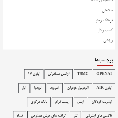
دسته‌بندی نشده
سلامتی
فرهنگ وهنر
کسب وکار
ورزشی
برچسب‌ها
OPENAI
TSMC
آژانس مسافرتی
آیفون 17
آیفون AIR
اتوموبیل خودران
اندروید
انویدیا
اپل
اینترنت کودکان
اینتل
اینستاگرام
بانک مرکزی
تاکسی های اینترنتی
تتر
تراشه های هوش مصنوعی
تسلا