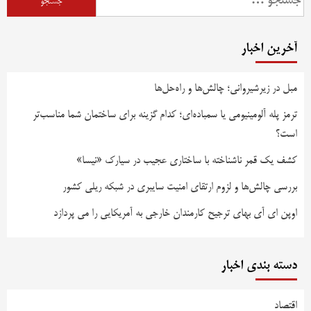
آخرین اخبار
مبل در زیرشیروانی؛ چالش‌ها و راه‌حل‌ها
ترمز پله آلومینیومی یا سمباده‌ای؛ کدام گزینه برای ساختمان شما مناسب‌تر
است؟
کشف یک قمر ناشناخته با ساختاری عجیب در سیارک «نیسا»
بررسی چالش‌ها و لزوم ارتقای امنیت سایبری در شبکه ریلی کشور
اوپن ای آی بهای ترجیح کارمندان خارجی به آمریکایی را می پردازد
دسته بندی اخبار
اقتصاد