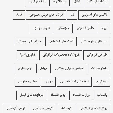
اینترنت کودکان
اینتل
اینستاگرام
بانک مرکزی
تاکسی های اینترنتی
تتر
تراشه های هوش مصنوعی
تسلا
تورم
حقوق فناوری
خوزستان
سرور مجازی
سیستان و بلوچستان
شبکه های اجتماعی
صرافی ارز دیجیتال
طراحی گرافیکی
فروشگاه محصولات گرافيکی
فناوری آسیا
مایکروسافت
مجلس شورای اسلامی
موبایل
نرخ بیکاری
نرخ تورم
نرخ مشارکت اقتصادی
هواوی
هوش مصنوعی
واتساپ
وزارت اقتصاد
وزیر اقتصاد
پردازنده های اینتل
پردازنده های گرافیکی
کرمانشاه
گوشی شیائومی
گوشی کودکان