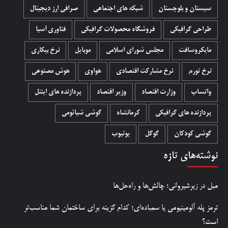
سیستان و بلوچستان
شبکه های اجتماعی
صرافی ارز دیجیتال
طراحی گرافیکی
فروشگاه محصولات گرافيکی
فناوری آسیا
مایکروسافت
مجلس شورای اسلامی
موبایل
نرخ بیکاری
نرخ تورم
نرخ مشارکت اقتصادی
هواوی
هوش مصنوعی
واتساپ
وزارت اقتصاد
وزیر اقتصاد
پردازنده های اینتل
پردازنده های گرافیکی
کرمانشاه
گوشی شیائومی
گوشی کودکان
گوگل
یوتیوب
نوشته‌های تازه
مبل در زیرشیروانی؛ چالش‌ها و راه‌حل‌ها
ترمز پله آلومینیومی یا سمباده‌ای؛ کدام گزینه برای ساختمان شما مناسب‌تر
است؟