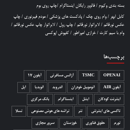
بسته بندی وکیوم
/
فالوور رایگان اینستاگرام
/
چاپ روی بوم
کابل ابهر
/
وام روی چک
/
پادکست های پزشکی
/
مودم فیبرنوری
/
چاپ
عکس نورقائم
/
لابراتوار نورقائم
/
چاپ رول
/
لابراتوار چاپ عکس نورقائم
/
وام با سیم کارت
/
خرازی امپراطور
/
کفپوش اپوکسی
برچسب‌ها
OPENAI
TSMC
آژانس مسافرتی
آیفون 17
آیفون AIR
اتوموبیل خودران
اندروید
انویدیا
اپل
اینترنت کودکان
اینتل
اینستاگرام
بانک مرکزی
تاکسی های اینترنتی
تتر
تراشه های هوش مصنوعی
تسلا
تورم
حقوق فناوری
خوزستان
سرور مجازی