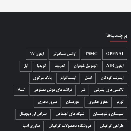
برچسب‌ها
OPENAI
TSMC
آژانس مسافرتی
آیفون 17
آیفون AIR
اتوموبیل خودران
اندروید
انویدیا
اپل
اینترنت کودکان
اینتل
اینستاگرام
بانک مرکزی
تاکسی های اینترنتی
تتر
تراشه های هوش مصنوعی
تسلا
تورم
حقوق فناوری
خوزستان
سرور مجازی
سیستان و بلوچستان
شبکه های اجتماعی
صرافی ارز دیجیتال
طراحی گرافیکی
فروشگاه محصولات گرافيکی
فناوری آسیا