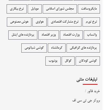
مایکروسافت
مجلس شورای اسلامی
موبایل
نرخ بیکاری
نرخ تورم
نرخ مشارکت اقتصادی
هواوی
هوش مصنوعی
واتساپ
وزارت اقتصاد
وزیر اقتصاد
پردازنده های اینتل
پردازنده های گرافیکی
کرمانشاه
گوشی شیائومی
گوشی کودکان
گوگل
یوتیوب
تبلیغات متنی
خرید فالور
/
بروکر جی تی سی اف