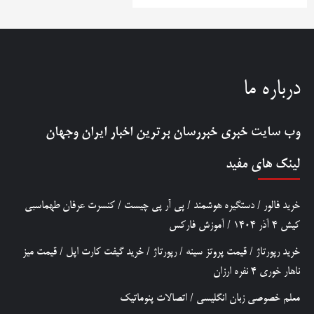
درباره ما
وب سایت خبری
خبررسان
برترین اخبار ایران وجهان
لینک های مفید
خرید فالور
/
دستگیره هوشمند
/
پی آر پی چیست
/
کنسرت عرفان طهماسبی
کیش 4 آذر 1404
/
آموزش فارکس
خرید رپورتاژ
/
قیمت پروتز سینه
/
رپورتاژ
/
خرید گیفت کارت اپل
/
قیمت میز
ناهار خوری 4 نفره ارزان
معلم خصوصی زبان انگلیسی
/
اتصالات پنوماتیک