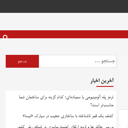
آخرین اخبار
ترمز پله آلومینیومی یا سمباده‌ای؛ کدام گزینه برای ساختمان شما
مناسب‌تر است؟
کشف یک قمر ناشناخته با ساختاری عجیب در سیارک «نیسا»
بررسی چالش‌ها و لزوم ارتقای امنیت سایبری در شبکه ریلی کشور