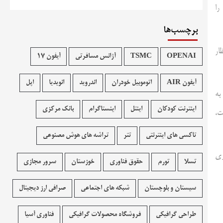
 را
برچسب‌ها
ار
OPENAI
TSMC
آژانس مسافرتی
آیفون 17
آیفون AIR
اتوموبیل خودران
اندروید
انویدیا
اپل
 به
اینترنت کودکان
اینتل
اینستاگرام
بانک مرکزی
دراسیون فوتبال جمهوری اسلامی ایران – FFIRI) است،
تاکسی های اینترنتی
تتر
تراشه های هوش مصنوعی
هوری
تسلا
تورم
حقوق فناوری
خوزستان
سرور مجازی
سیستان و بلوچستان
شبکه های اجتماعی
صرافی ارز دیجیتال
طراحی گرافیکی
فروشگاه محصولات گرافيکی
فناوری آسیا