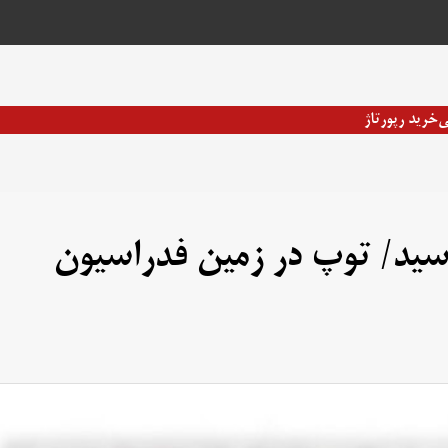
ی
خرید رپورتاژ
هان رسید/ توپ در زمین فدراسیون