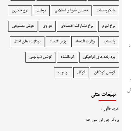
مایکروسافت
مجلس شورای اسلامی
موبایل
نرخ بیکاری
نرخ تورم
نرخ مشارکت اقتصادی
هواوی
هوش مصنوعی
واتساپ
وزارت اقتصاد
وزیر اقتصاد
پردازنده های اینتل
د
پردازنده های گرافیکی
کرمانشاه
گوشی شیائومی
گوشی کودکان
گوگل
یوتیوب
مالی
تبلیغات متنی
خرید فالور
/
بروکر جی تی سی اف