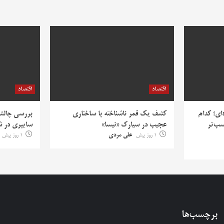
اقتصاد
اقتصاد
‌ای؛ کدام
کشف یک قمر ناشناخته با ساختاری
بررسی چالش‌
سب‌تر
عجیب در سیارک «نیسا»
سایبری در ش
1 روز پیش
علی مردی
1 روز پیش
برچسب‌ها