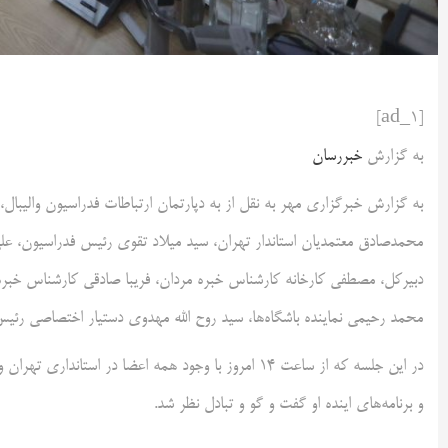
[ad_1]
به گزارش
خبررسان
محمدصادق معتمدیان استاندار تهران، سید میلاد تقوی رئیس فدراسیون، ع
دبیرکل، مصطفی کارخانه کارشناس خبره مردان، فریبا صادقی کارشناس خبره ز
محمد رحیمی نماینده باشگاه‌ها، سید روح الله مهدوی دستیار اختصاصی رئ
در این جلسه که از ساعت ۱۴ امروز با وجود همه اعضا در 
و برنامه‌های اینده او گفت و گو و تبادل نظر شد.