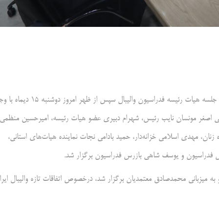
به گزارش خبرگزاری مهر به نقل از به دپارتمان ارتباطات فدراسیون والیبال، جلسه هیات رئیسه فدراسیون والیبال سپس از ظهر امر
لی اصغر مونسان نایب رئیس، شهرام دبیری عضو هیات رئیسه، امیرحسین منظمی
نان، مهدی اسلامی خزانه‌دار، حمید بادامی نجات نماینده هیات‌های استانی،
یس فدراسیون و یوسف شاهی بازرس فدراسیون برگزار شد.
استانداری تهران و به میزبانی محمدصادق معتمدیان برگزار شد، درخصوص اتفاقات تازه والیبال ایر