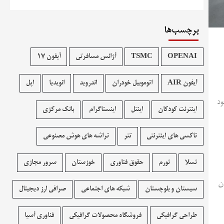
برچسب‌ها
OPENAI
TSMC
آژانس مسافرتی
آیفون 17
آیفون AIR
اتوموبیل خودران
اندروید
انویدیا
اپل
وز دوشنبه ۱۵ دیماه با وجود
اینترنت کودکان
اینتل
اینستاگرام
بانک مرکزی
تاکسی های اینترنتی
تتر
تراشه های هوش مصنوعی
تسلا
تورم
حقوق فناوری
خوزستان
سرور مجازی
ان
سیستان و بلوچستان
شبکه های اجتماعی
صرافی ارز دیجیتال
طراحی گرافیکی
فروشگاه محصولات گرافيکی
فناوری آسیا