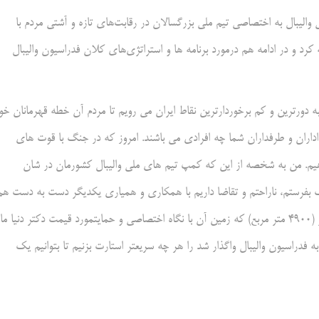
والیبال به اختصاصی تیم ملی بزرگسالان در رقابت‌های تازه و آشتی مردم با
عه کرد و در ادامه هم درمورد برنامه ها و استراتژی‌های کلان فدراسیون والیبال
ه دورترین و کم برخوردارترین نقاط ایران می رویم تا مردم آن خطه قهرمانان خو
 هواداران و طرفداران شما چه افرادی می باشند. امروز که در جنگ با قوت های
 دهیم. من به شخصه از این که کمپ تیم های ملی والیبال کشورمان در شان
ک بفرستم، ناراحتم و تقاضا داریم با همکاری و همیاری یکدیگر دست به دست هم
بدیم و ساخت کمپ تیم های ملی والیبال را با مساحت نزدیک به ۵ هزار متر (۴۹۰۰ متر مربع) که زمین آن با نگاه اختصاصی و حمایتمورد قیمت دکتر دنیا 
ه فدراسیون والیبال واگذار شد را هر چه سریعتر استارت بزنیم تا بتوانیم یک