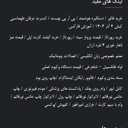
لینک های مفید
خرید فالور
/
دستگیره هوشمند
/
پی آر پی چیست
/
کنسرت عرفان طهماسبی
کیش 4 آذر 1404
/
آموزش فارکس
خرید رپورتاژ
/
قیمت پروتز سینه
/
رپورتاژ
/
خرید گیفت کارت اپل
/
قیمت میز
ناهار خوری 4 نفره ارزان
معلم خصوصی زبان انگلیسی
/
اتصالات پنوماتیک
لوله فلکسیبل – شاهرخی
/
قیمت دستگاه وکیوم اصلی
بسته بندی وکیوم
/
فالوور رایگان اینستاگرام
/
چاپ روی بوم
کابل ابهر
/
وام روی چک
/
پادکست های پزشکی
/
مودم فیبرنوری
/
چاپ
عکس نورقائم
/
لابراتوار نورقائم
/
چاپ رول
/
لابراتوار چاپ عکس نورقائم
/
وام با سیم کارت
/
خرازی امپراطور
/
کفپوش اپوکسی