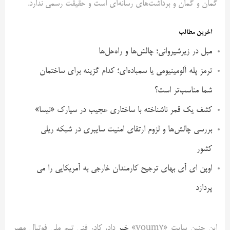
گمان و گمان و برداشت‌های رسانه‌ای است و حقیقت رسمی ندارد.
آخرین مطالب
مبل در زیرشیروانی؛ چالش‌ها و راه‌حل‌ها
ترمز پله آلومینیومی یا سمباده‌ای؛ کدام گزینه برای ساختمان
شما مناسب‌تر است؟
کشف یک قمر ناشناخته با ساختاری عجیب در سیارک «نیسا»
بررسی چالش‌ها و لزوم ارتقای امنیت سایبری در شبکه ریلی
کشور
اوپن ای آی بهای ترجیح کارمندان خارجی به آمریکایی را می
پردازد
این چنین سایت «youm۷»
خبر
داد، کادر فنی تیم ملی فوتبال مصر