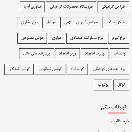
طراحی گرافیکی
فروشگاه محصولات گرافيکی
فناوری آسیا
مایکروسافت
مجلس شورای اسلامی
موبایل
نرخ بیکاری
نرخ تورم
نرخ مشارکت اقتصادی
هواوی
هوش مصنوعی
واتساپ
وزارت اقتصاد
وزیر اقتصاد
پردازنده های اینتل
پردازنده های گرافیکی
کرمانشاه
گوشی شیائومی
گوشی کودکان
گوگل
یوتیوب
تبلیغات متنی
خرید فالور
/