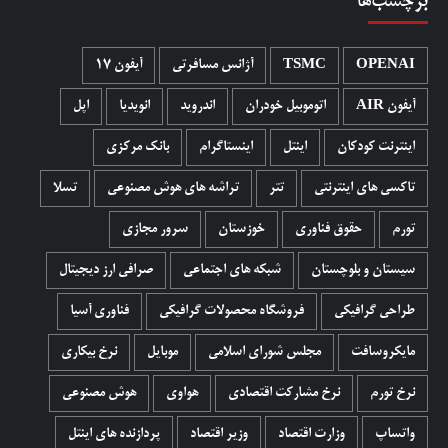
برچسب‌ها
OPENAI
TSMC
آژانس مسافرتی
آیفون 17
آیفون AIR
اتوموبیل خودران
اندروید
انویدیا
اپل
اینترنت کودکان
اینتل
اینستاگرام
بانک مرکزی
تاکسی های اینترنتی
تتر
تراشه های هوش مصنوعی
تسلا
تورم
حقوق فناوری
خوزستان
سرور مجازی
سیستان و بلوچستان
شبکه های اجتماعی
صرافی ارز دیجیتال
طراحی گرافیکی
فروشگاه محصولات گرافيکی
فناوری آسیا
مایکروسافت
مجلس شورای اسلامی
موبایل
نرخ بیکاری
نرخ تورم
نرخ مشارکت اقتصادی
هواوی
هوش مصنوعی
واتساپ
وزارت اقتصاد
وزیر اقتصاد
پردازنده های اینتل