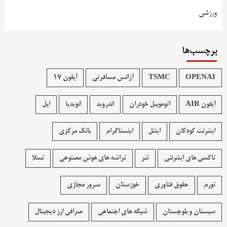
ورزشی
برچسب‌ها
OPENAI
TSMC
آژانس مسافرتی
آیفون 17
آیفون AIR
اتوموبیل خودران
اندروید
انویدیا
اپل
اینترنت کودکان
اینتل
اینستاگرام
بانک مرکزی
تاکسی های اینترنتی
تتر
تراشه های هوش مصنوعی
تسلا
تورم
حقوق فناوری
خوزستان
سرور مجازی
سیستان و بلوچستان
شبکه های اجتماعی
صرافی ارز دیجیتال