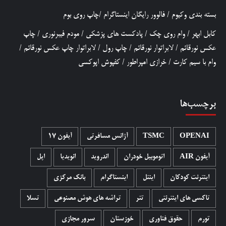
بسته بندی وکیوم
/
فالوور رایگان اینستاگرام
/
چاپ روی بوم
کابل ابهر
/
وام روی چک
/
پادکست های پزشکی
/
مودم فیبرنوری
/
چاپ
عکس نورقائم
/
لابراتوار نورقائم
/
چاپ رول
/
لابراتوار چاپ عکس نورقائم
/
وام با سیم کارت
/
خرازی امپراطور
/
کفپوش اپوکسی
برچسب‌ها
OPENAI
TSMC
آژانس مسافرتی
آیفون 17
آیفون AIR
اتوموبیل خودران
اندروید
انویدیا
اپل
اینترنت کودکان
اینتل
اینستاگرام
بانک مرکزی
تاکسی های اینترنتی
تتر
تراشه های هوش مصنوعی
تسلا
تورم
حقوق فناوری
خوزستان
سرور مجازی