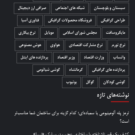
سیستان و بلوچستان
شبکه های اجتماعی
صرافی ارز دیجیتال
طراحی گرافیکی
فروشگاه محصولات گرافيکی
فناوری آسیا
مایکروسافت
مجلس شورای اسلامی
موبایل
نرخ بیکاری
نرخ تورم
نرخ مشارکت اقتصادی
هواوی
هوش مصنوعی
واتساپ
وزارت اقتصاد
وزیر اقتصاد
پردازنده های اینتل
پردازنده های گرافیکی
کرمانشاه
گوشی شیائومی
گوشی کودکان
گوگل
یوتیوب
نوشته‌های تازه
ترمز پله آلومینیومی یا سمباده‌ای؛ کدام گزینه برای ساختمان شما مناسب‌تر
است؟
کشف یک قمر ناشناخته با ساختاری عجیب در سیارک «نیسا»