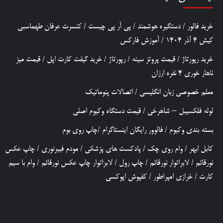
خرید فالور
/
دستگیره هوشمند
/
پی آر پی چیست
/
کنسرت عرفان طهماسبی
کیش 4 آذر 1404
/
آموزش فارکس
خرید رپورتاژ
/
قیمت پروتز سینه
/
رپورتاژ
/
خرید گیفت کارت اپل
/
قیمت میز
ناهار خوری 4 نفره ارزان
معلم خصوصی زبان انگلیسی
/
اتصالات پنوماتیک
لوله فلکسیبل – شاهرخی
/
قیمت دستگاه وکیوم اصلی
بسته بندی وکیوم
/
فالوور رایگان اینستاگرام
/
چاپ روی بوم
کابل ابهر
/
وام روی چک
/
پادکست های پزشکی
/
مودم فیبرنوری
/
چاپ عکس
نورقائم
/
لابراتوار نورقائم
/
چاپ رول
/
لابراتوار چاپ عکس نورقائم
/
وام با سیم
کارت
/
خرازی امپراطور
/
کفپوش اپوکسی