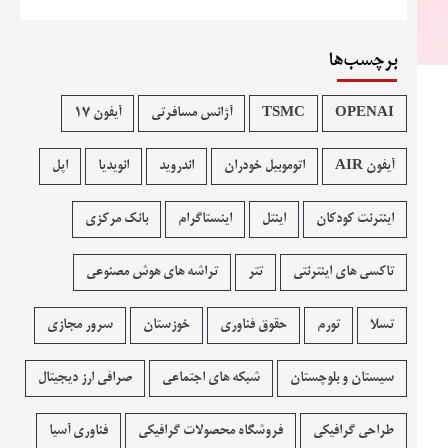
برچسب‌ها
OPENAI
TSMC
آژانس مسافرتی
آیفون 17
آیفون AIR
اتوموبیل خودران
اندروید
انویدیا
اپل
اینترنت کودکان
اینتل
اینستاگرام
بانک مرکزی
تاکسی های اینترنتی
تتر
تراشه های هوش مصنوعی
تسلا
تورم
حقوق فناوری
خوزستان
سرور مجازی
سیستان و بلوچستان
شبکه های اجتماعی
صرافی ارز دیجیتال
طراحی گرافیکی
فروشگاه محصولات گرافيکی
فناوری آسیا