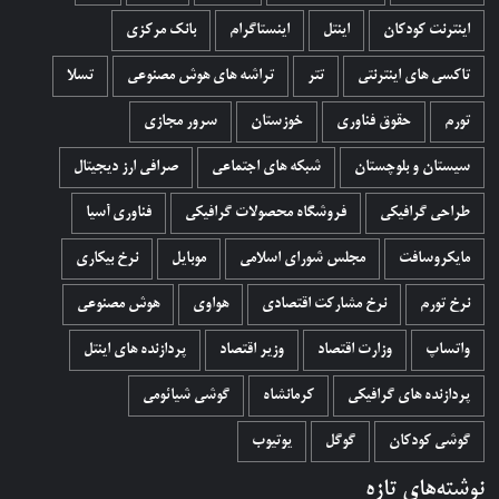
اینترنت کودکان
اینتل
اینستاگرام
بانک مرکزی
تاکسی های اینترنتی
تتر
تراشه های هوش مصنوعی
تسلا
تورم
حقوق فناوری
خوزستان
سرور مجازی
سیستان و بلوچستان
شبکه های اجتماعی
صرافی ارز دیجیتال
طراحی گرافیکی
فروشگاه محصولات گرافيکی
فناوری آسیا
مایکروسافت
مجلس شورای اسلامی
موبایل
نرخ بیکاری
نرخ تورم
نرخ مشارکت اقتصادی
هواوی
هوش مصنوعی
واتساپ
وزارت اقتصاد
وزیر اقتصاد
پردازنده های اینتل
پردازنده های گرافیکی
کرمانشاه
گوشی شیائومی
گوشی کودکان
گوگل
یوتیوب
نوشته‌های تازه