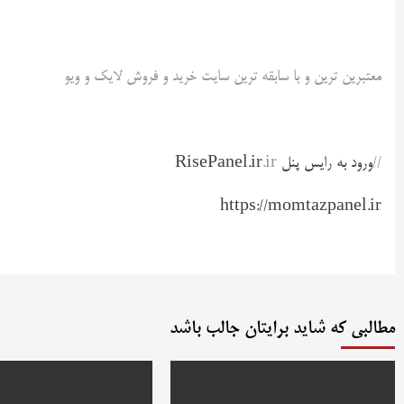
معتبرین ترین و با سابقه ترین سایت خرید و فروش لایک و ویو
//
ورود به رایس پنل RisePanel.ir
.ir
https://momtazpanel.ir
مطالبی که شاید برایتان جالب باشد