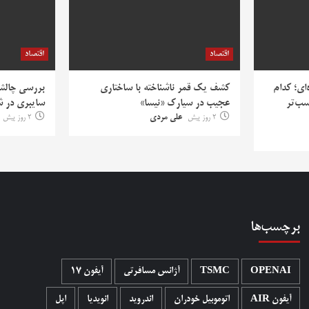
اقتصاد
اقتصاد
‌ای؛ کدام
کشف یک قمر ناشناخته با ساختاری
بررسی چالش‌
سب‌تر
عجیب در سیارک «نیسا»
سایبری در ش
2 روز پیش
علی مردی
2 روز پیش
برچسب‌ها
OPENAI
TSMC
آژانس مسافرتی
آیفون 17
آیفون AIR
اتوموبیل خودران
اندروید
انویدیا
اپل