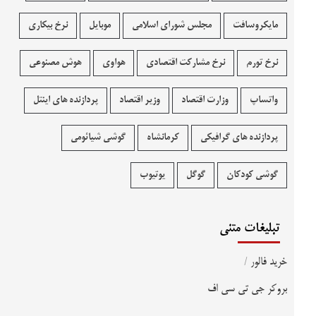
مایکروسافت
مجلس شورای اسلامی
موبایل
نرخ بیکاری
نرخ تورم
نرخ مشارکت اقتصادی
هواوی
هوش مصنوعی
واتساپ
وزارت اقتصاد
وزیر اقتصاد
پردازنده های اینتل
پردازنده های گرافیکی
کرمانشاه
گوشی شیائومی
گوشی کودکان
گوگل
یوتیوب
تبلیغات متنی
خرید فالور
/
بروکر جی تی سی اف