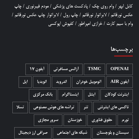
کابل ابهر
/
وام روی چک
/
پادکست های پزشکی
/
مودم فیبرنوری
/
چاپ
عکس نورقائم
/
لابراتوار نورقائم
/
چاپ رول
/
لابراتوار چاپ عکس نورقائم
/
وام با سیم کارت
/
خرازی امپراطور
/
کفپوش اپوکسی
برچسب‌ها
OPENAI
TSMC
آژانس مسافرتی
آیفون 17
آیفون AIR
اتوموبیل خودران
اندروید
انویدیا
اپل
اینترنت کودکان
اینتل
اینستاگرام
بانک مرکزی
تاکسی های اینترنتی
تتر
تراشه های هوش مصنوعی
تسلا
تورم
حقوق فناوری
خوزستان
سرور مجازی
سیستان و بلوچستان
شبکه های اجتماعی
صرافی ارز دیجیتال