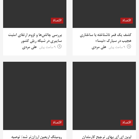
اقتصاد
اقتصاد
کشف یک قمر ناشناخته با ساختاری
بررسی چالش‌ها و لزوم ارتقای امنیت
عجیب در سیارک «نیسا»
سایبری در شبکه ریلی کشور
9 ساعت پیش
علی مردی
9 ساعت پیش
علی مردی
اقتصاد
اقتصاد
اوپن ای آی بهای ترجیح کارمندان
رومینگ اربعین ارزان‌تر شد/ توصیه