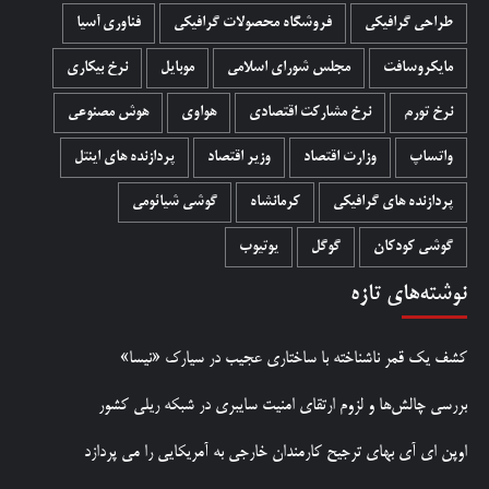
طراحی گرافیکی
فروشگاه محصولات گرافيکی
فناوری آسیا
مایکروسافت
مجلس شورای اسلامی
موبایل
نرخ بیکاری
نرخ تورم
نرخ مشارکت اقتصادی
هواوی
هوش مصنوعی
واتساپ
وزارت اقتصاد
وزیر اقتصاد
پردازنده های اینتل
پردازنده های گرافیکی
کرمانشاه
گوشی شیائومی
گوشی کودکان
گوگل
یوتیوب
نوشته‌های تازه
کشف یک قمر ناشناخته با ساختاری عجیب در سیارک «نیسا»
بررسی چالش‌ها و لزوم ارتقای امنیت سایبری در شبکه ریلی کشور
اوپن ای آی بهای ترجیح کارمندان خارجی به آمریکایی را می پردازد