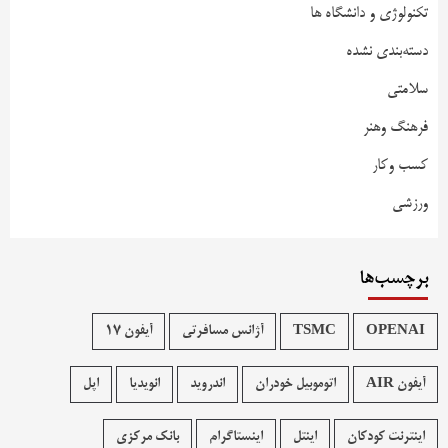
تکنولوژی و دانشگاه ها
دسته‌بندی نشده
سلامتی
فرهنگ وهنر
کسب وکار
ورزشی
برچسب‌ها
OPENAI
TSMC
آژانس مسافرتی
آیفون 17
آیفون AIR
اتوموبیل خودران
اندروید
انویدیا
اپل
اینترنت کودکان
اینتل
اینستاگرام
بانک مرکزی