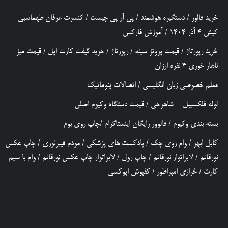
خرید فالور
/
دستگیره هوشمند
/
پی آر پی چیست
/
کنسرت عرفان طهماسبی
کیش 4 آذر 1404
/
آموزش فارکس
خرید رپورتاژ
/
قیمت پروتز سینه
/
رپورتاژ
/
خرید گیفت کارت اپل
/
قیمت میز
ناهار خوری 4 نفره ارزان
معلم خصوصی زبان انگلیسی
/
اتصالات پنوماتیک
لوله فلکسیبل – شاهرخی
/
قیمت دستگاه وکیوم اصلی
بسته بندی وکیوم
/
فالوور رایگان اینستاگرام
/
چاپ روی بوم
کابل ابهر
/
وام روی چک
/
پادکست های پزشکی
/
مودم فیبرنوری
/
چاپ عکس
نورقائم
/
لابراتوار نورقائم
/
چاپ رول
/
لابراتوار چاپ عکس نورقائم
/
وام با سیم
کارت
/
خرازی امپراطور
/
کفپوش اپوکسی