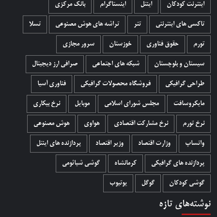
اینترنت کودکان
اینتل
اینستاگرام
بانک مرکزی
تاکسی های اینترنتی
تتر
تراشه های هوش مصنوعی
تسلا
تورم
حقوق فناوری
خوزستان
سرور مجازی
سیستان و بلوچستان
شبکه های اجتماعی
صرافی ارز دیجیتال
طراحی گرافیکی
فروشگاه محصولات گرافيکی
فناوری آسیا
مایکروسافت
مجلس شورای اسلامی
موبایل
نرخ بیکاری
نرخ تورم
نرخ مشارکت اقتصادی
هواوی
هوش مصنوعی
واتساپ
وزارت اقتصاد
وزیر اقتصاد
پردازنده های اینتل
پردازنده های گرافیکی
کرمانشاه
گوشی شیائومی
گوشی کودکان
گوگل
یوتیوب
نوشته‌های تازه