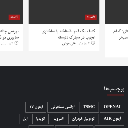
اقتصاد
اقتصاد
‌ای؛ کدام
کشف یک قمر ناشناخته با ساختاری
بررسی چالش‌
سب‌تر
عجیب در سیارک «نیسا»
سایبری در ش
2 روز پیش
علی مردی
2 روز پیش
برچسب‌ها
OPENAI
TSMC
آژانس مسافرتی
آیفون 17
آیفون AIR
اتوموبیل خودران
اندروید
انویدیا
اپل