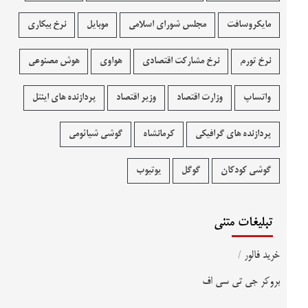
مایکروسافت
مجلس شورای اسلامی
موبایل
نرخ بیکاری
نرخ تورم
نرخ مشارکت اقتصادی
هواوی
هوش مصنوعی
واتساپ
وزارت اقتصاد
وزیر اقتصاد
پردازنده های اینتل
پردازنده های گرافیکی
کرمانشاه
گوشی شیائومی
گوشی کودکان
گوگل
یوتیوب
تبلیغات متنی
خرید فالور
/
بروکر جی تی سی اف