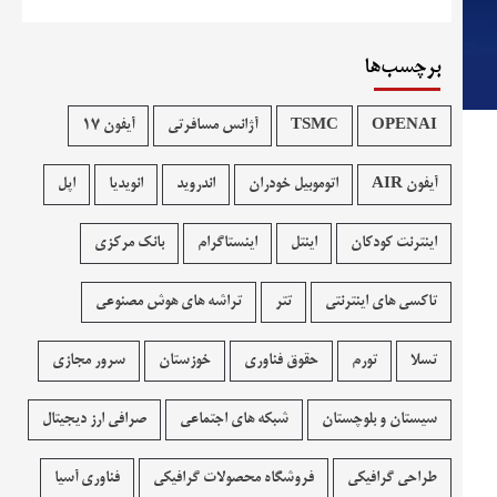
برچسب‌ها
OPENAI
TSMC
آژانس مسافرتی
آیفون 17
آیفون AIR
اتوموبیل خودران
اندروید
انویدیا
اپل
اینترنت کودکان
اینتل
اینستاگرام
بانک مرکزی
تاکسی های اینترنتی
تتر
تراشه های هوش مصنوعی
تسلا
تورم
حقوق فناوری
خوزستان
سرور مجازی
سیستان و بلوچستان
شبکه های اجتماعی
صرافی ارز دیجیتال
طراحی گرافیکی
فروشگاه محصولات گرافيکی
فناوری آسیا