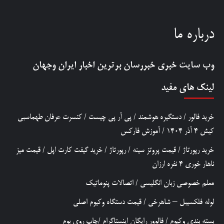
درباره ما
وب سایت خبری
خبررسان
برترین اخبار ایران وجهان
لینک های مفید
خرید فالور
/
دستگیره هوشمند
/
پی آر پی چیست
/
کنسرت عرفان طهماسبی
کیش 4 آذر 1404
/
آموزش فارکس
خرید رپورتاژ
/
قیمت پروتز سینه
/
رپورتاژ
/
خرید گیفت کارت اپل
/
قیمت میز
ناهار خوری 4 نفره ارزان
معلم خصوصی زبان انگلیسی
/
اتصالات پنوماتیک
لوله فلکسیبل – شاهرخی
/
قیمت دستگاه وکیوم اصلی
بسته بندی وکیوم
/
فالوور رایگان اینستاگرام
/
چاپ روی بوم