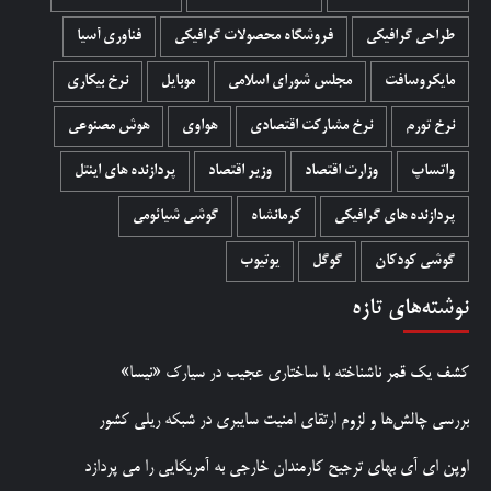
طراحی گرافیکی
فروشگاه محصولات گرافيکی
فناوری آسیا
مایکروسافت
مجلس شورای اسلامی
موبایل
نرخ بیکاری
نرخ تورم
نرخ مشارکت اقتصادی
هواوی
هوش مصنوعی
واتساپ
وزارت اقتصاد
وزیر اقتصاد
پردازنده های اینتل
پردازنده های گرافیکی
کرمانشاه
گوشی شیائومی
گوشی کودکان
گوگل
یوتیوب
نوشته‌های تازه
کشف یک قمر ناشناخته با ساختاری عجیب در سیارک «نیسا»
بررسی چالش‌ها و لزوم ارتقای امنیت سایبری در شبکه ریلی کشور
اوپن ای آی بهای ترجیح کارمندان خارجی به آمریکایی را می پردازد