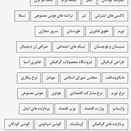
اینترنت کودکان
اینتل
اینستاگرام
بانک مرکزی
تاکسی های اینترنتی
تتر
تراشه های هوش مصنوعی
تسلا
تورم
حقوق فناوری
خوزستان
سرور مجازی
سیستان و بلوچستان
شبکه های اجتماعی
صرافی ارز دیجیتال
طراحی گرافیکی
فروشگاه محصولات گرافيکی
فناوری آسیا
مایکروسافت
مجلس شورای اسلامی
موبایل
نرخ بیکاری
نرخ تورم
نرخ مشارکت اقتصادی
هواوی
هوش مصنوعی
واتساپ
وزارت اقتصاد
وزیر اقتصاد
پردازنده های اینتل
پردازنده های گرافیکی
کرمانشاه
گوشی شیائومی
گوشی کودکان