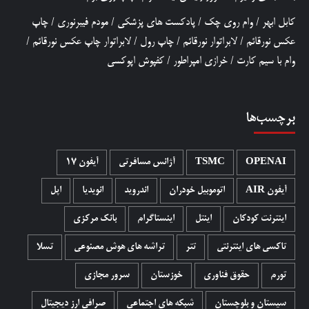
کابل ابهر
/
وام روی چک
/
پادکست های پزشکی
/
مودم فیبرنوری
/
چاپ
عکس نورقائم
/
لابراتوار نورقائم
/
چاپ رول
/
لابراتوار چاپ عکس نورقائم
/
وام با سیم کارت
/
خرازی امپراطور
/
کفپوش اپوکسی
برچسب‌ها
OPENAI
TSMC
آژانس مسافرتی
آیفون 17
آیفون AIR
اتوموبیل خودران
اندروید
انویدیا
اپل
اینترنت کودکان
اینتل
اینستاگرام
بانک مرکزی
تاکسی های اینترنتی
تتر
تراشه های هوش مصنوعی
تسلا
تورم
حقوق فناوری
خوزستان
سرور مجازی
سیستان و بلوچستان
شبکه های اجتماعی
صرافی ارز دیجیتال