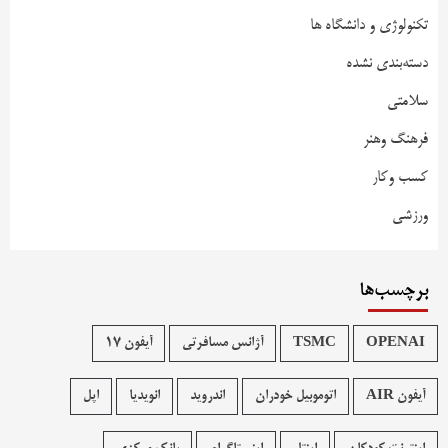
تکنولوژی و دانشگاه ها
دسته‌بندی نشده
سلامتی
فرهنگ وهنر
کسب وکار
ورزشی
برچسب‌ها
OPENAI
TSMC
آژانس مسافرتی
آیفون 17
آیفون AIR
اتوموبیل خودران
اندروید
انویدیا
اپل