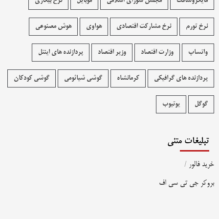
مایکروسافت
مجلس شورای اسلامی
موبایل
نرخ بیکاری
نرخ تورم
نرخ مشارکت اقتصادی
هواوی
هوش مصنوعی
واتساپ
وزارت اقتصاد
وزیر اقتصاد
پردازنده های اینتل
پردازنده های گرافیکی
کرمانشاه
گوشی شیائومی
گوشی کودکان
گوگل
یوتیوب
تبلیغات متنی
خرید فالور
/
بروکر جی تی سی اف