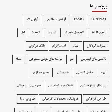
برچسب‌ها
OPENAI
TSMC
آژانس مسافرتی
آیفون 17
آیفون AIR
اتوموبیل خودران
اندروید
انویدیا
اپل
اینترنت کودکان
اینتل
اینستاگرام
بانک مرکزی
تاکسی های اینترنتی
تتر
تراشه های هوش مصنوعی
تسلا
تورم
حقوق فناوری
خوزستان
سرور مجازی
سیستان و بلوچستان
شبکه های اجتماعی
صرافی ارز دیجیتال
طراحی گرافیکی
فروشگاه محصولات گرافيکی
فناوری آسیا