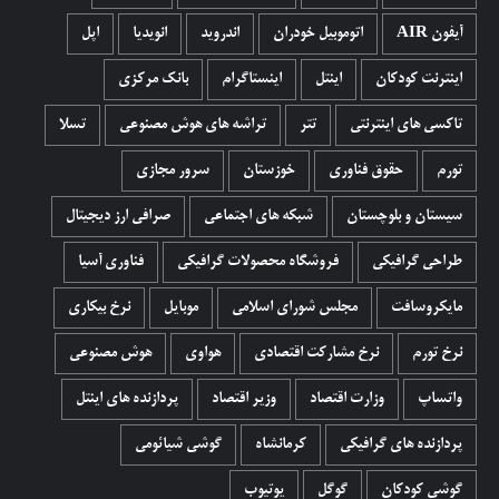
آیفون AIR
اتوموبیل خودران
اندروید
انویدیا
اپل
اینترنت کودکان
اینتل
اینستاگرام
بانک مرکزی
تاکسی های اینترنتی
تتر
تراشه های هوش مصنوعی
تسلا
تورم
حقوق فناوری
خوزستان
سرور مجازی
سیستان و بلوچستان
شبکه های اجتماعی
صرافی ارز دیجیتال
طراحی گرافیکی
فروشگاه محصولات گرافيکی
فناوری آسیا
مایکروسافت
مجلس شورای اسلامی
موبایل
نرخ بیکاری
نرخ تورم
نرخ مشارکت اقتصادی
هواوی
هوش مصنوعی
واتساپ
وزارت اقتصاد
وزیر اقتصاد
پردازنده های اینتل
پردازنده های گرافیکی
کرمانشاه
گوشی شیائومی
گوشی کودکان
گوگل
یوتیوب