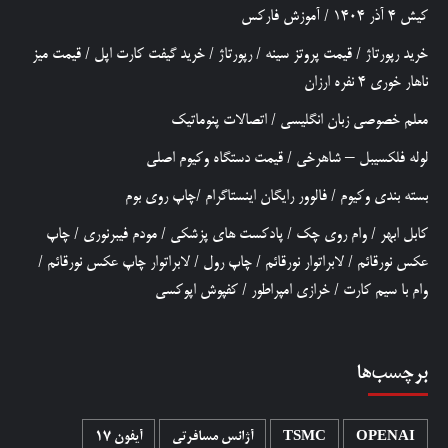
کیش 4 آذر 1404
/
آموزش فارکس
خرید رپورتاژ
/
قیمت پروتز سینه
/
رپورتاژ
/
خرید گیفت کارت اپل
/
قیمت میز
ناهار خوری 4 نفره ارزان
معلم خصوصی زبان انگلیسی
/
اتصالات پنوماتیک
لوله فلکسیبل – شاهرخی
/
قیمت دستگاه وکیوم اصلی
بسته بندی وکیوم
/
فالوور رایگان اینستاگرام
/
چاپ روی بوم
کابل ابهر
/
وام روی چک
/
پادکست های پزشکی
/
مودم فیبرنوری
/
چاپ
عکس نورقائم
/
لابراتوار نورقائم
/
چاپ رول
/
لابراتوار چاپ عکس نورقائم
/
وام با سیم کارت
/
خرازی امپراطور
/
کفپوش اپوکسی
برچسب‌ها
OPENAI
TSMC
آژانس مسافرتی
آیفون 17