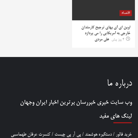
اقتصاد
اوپن ای آی بهای ترجیح کارمندان
خارجی به آمریکایی را می پردازد
4 روز پیش
علی مردی
درباره ما
وب سایت خبری
خبررسان
برترین اخبار ایران وجهان
لینک های مفید
خرید فالور
/
دستگیره هوشمند
/
پی آر پی چیست
/
کنسرت عرفان طهماسبی