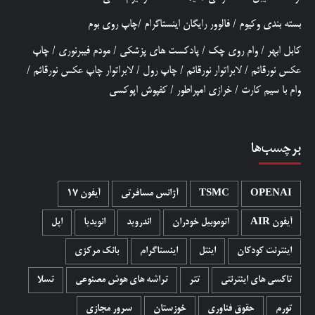
بسته بندی وکیوم
/
فالوور رایگان اینستاگرام
/
چاپ روی بوم
کابل ابهر
/
وام روی چک
/
پادکست های پزشکی
/
مودم فیبرنوری
/
چاپ
عکس نورقائم
/
لابراتوار نورقائم
/
چاپ رول
/
لابراتوار چاپ عکس نورقائم
/
وام با سیم کارت
/
خرازی امپراطور
/
کفپوش اپوکسی
برچسب‌ها
OPENAI
TSMC
آژانس مسافرتی
آیفون 17
آیفون AIR
اتوموبیل خودران
اندروید
انویدیا
اپل
اینترنت کودکان
اینتل
اینستاگرام
بانک مرکزی
تاکسی های اینترنتی
تتر
تراشه های هوش مصنوعی
تسلا
تورم
حقوق فناوری
خوزستان
سرور مجازی