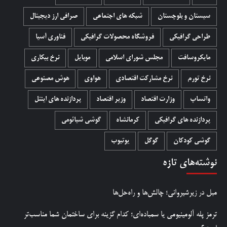
سیستان و بلوچستان
شبکه های اجتماعی
صرافی ارز دیجیتال
طراحی گرافیکی
فروشگاه محصولات گرافيکی
فناوری آسیا
مایکروسافت
مجلس شورای اسلامی
موبایل
نرخ بیکاری
نرخ تورم
نرخ مشارکت اقتصادی
هواوی
هوش مصنوعی
واتساپ
وزارت اقتصاد
وزیر اقتصاد
پردازنده های اینتل
پردازنده های گرافیکی
کرمانشاه
گوشی شیائومی
گوشی کودکان
گوگل
یوتیوب
نوشته‌های تازه
مبل در زیرشیروانی؛ چالش‌ها و راه‌حل‌ها
ترمز پله آلومینیومی یا سمباده‌ای؛ کدام گزینه برای ساختمان شما مناسب‌تر