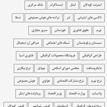
اینترنت کودکان
اینتل
اینستاگرام
بانک مرکزی
تاکسی های اینترنتی
تتر
تراشه های هوش مصنوعی
تسلا
تورم
حقوق فناوری
خوزستان
سرور مجازی
سیستان و بلوچستان
شبکه های اجتماعی
صرافی ارز دیجیتال
طراحی گرافیکی
فروشگاه محصولات گرافيکی
فناوری آسیا
مایکروسافت
مجلس شورای اسلامی
موبایل
نرخ بیکاری
نرخ تورم
نرخ مشارکت اقتصادی
هواوی
هوش مصنوعی
واتساپ
وزارت اقتصاد
وزیر اقتصاد
پردازنده های اینتل
پردازنده های گرافیکی
کرمانشاه
گوشی شیائومی
گوشی کودکان