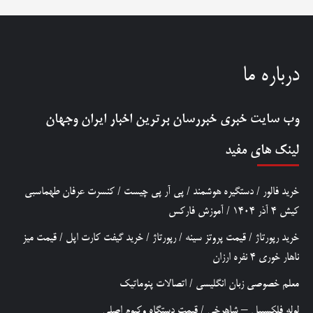
درباره ما
وب سایت خبری
خبررسان
برترین اخبار ایران وجهان
لینک های مفید
خرید فالور
/
دستگیره هوشمند
/
پی آر پی چیست
/
کنسرت عرفان طهماسبی
کیش 4 آذر 1404
/
آموزش فارکس
خرید رپورتاژ
/
قیمت پروتز سینه
/
رپورتاژ
/
خرید گیفت کارت اپل
/
قیمت میز
ناهار خوری 4 نفره ارزان
معلم خصوصی زبان انگلیسی
/
اتصالات پنوماتیک
لوله فلکسیبل – شاهرخی
/
قیمت دستگاه وکیوم اصلی