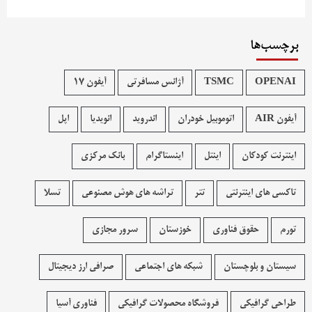
برچسب‌ها
OPENAI
TSMC
آژانس مسافرتی
آیفون 17
آیفون AIR
اتوموبیل خودران
اندروید
انویدیا
اپل
اینترنت کودکان
اینتل
اینستاگرام
بانک مرکزی
تاکسی های اینترنتی
تتر
تراشه های هوش مصنوعی
تسلا
تورم
حقوق فناوری
خوزستان
سرور مجازی
سیستان و بلوچستان
شبکه های اجتماعی
صرافی ارز دیجیتال
طراحی گرافیکی
فروشگاه محصولات گرافيکی
فناوری آسیا