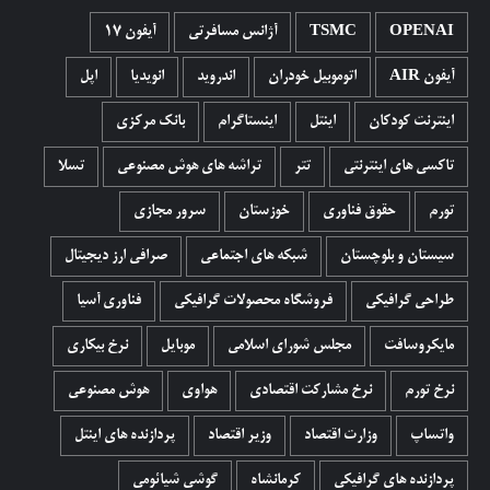
OPENAI
TSMC
آژانس مسافرتی
آیفون 17
آیفون AIR
اتوموبیل خودران
اندروید
انویدیا
اپل
اینترنت کودکان
اینتل
اینستاگرام
بانک مرکزی
تاکسی های اینترنتی
تتر
تراشه های هوش مصنوعی
تسلا
تورم
حقوق فناوری
خوزستان
سرور مجازی
سیستان و بلوچستان
شبکه های اجتماعی
صرافی ارز دیجیتال
طراحی گرافیکی
فروشگاه محصولات گرافيکی
فناوری آسیا
مایکروسافت
مجلس شورای اسلامی
موبایل
نرخ بیکاری
نرخ تورم
نرخ مشارکت اقتصادی
هواوی
هوش مصنوعی
واتساپ
وزارت اقتصاد
وزیر اقتصاد
پردازنده های اینتل
پردازنده های گرافیکی
کرمانشاه
گوشی شیائومی