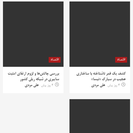
اقتصاد
اقتصاد
کشف یک قمر ناشناخته با ساختاری
بررسی چالش‌ها و لزوم ارتقای امنیت
عجیب در سیارک «نیسا»
سایبری در شبکه ریلی کشور
4 روز پیش
علی مردی
4 روز پیش
علی مردی