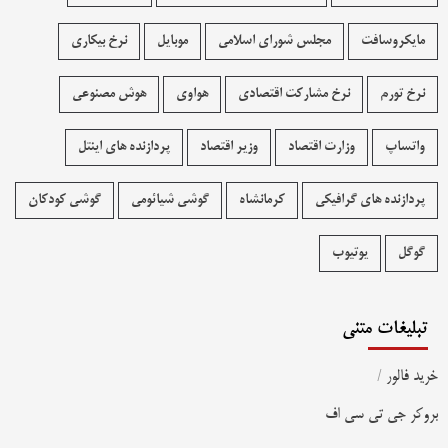
مایکروسافت
مجلس شورای اسلامی
موبایل
نرخ بیکاری
نرخ تورم
نرخ مشارکت اقتصادی
هواوی
هوش مصنوعی
واتساپ
وزارت اقتصاد
وزیر اقتصاد
پردازنده های اینتل
پردازنده های گرافیکی
کرمانشاه
گوشی شیائومی
گوشی کودکان
گوگل
یوتیوب
تبلیغات متنی
خرید فالور
/
بروکر جی تی سی اف