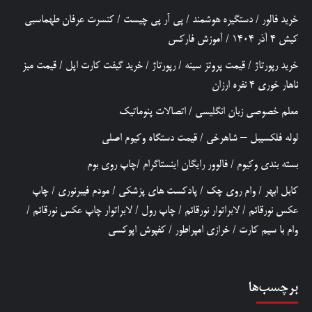
خرید فالور
/
دستگیره هوشمند
/
پی آر پی چیست
/
کنسرت عرفان طهماسبی
کیش 4 آذر 1404
/
آموزش فارکس
خرید رپورتاژ
/
قیمت پروتز سینه
/
رپورتاژ
/
خرید گیفت کارت اپل
/
قیمت میز
ناهار خوری 4 نفره ارزان
معلم خصوصی زبان انگلیسی
/
اتصالات پنوماتیک
لوله فلکسیبل – شاهرخی
/
قیمت دستگاه وکیوم اصلی
بسته بندی وکیوم
/
فالوور رایگان اینستاگرام
/
چاپ روی بوم
کابل ابهر
/
وام روی چک
/
پادکست های پزشکی
/
مودم فیبرنوری
/
چاپ
عکس نورقائم
/
لابراتوار نورقائم
/
چاپ رول
/
لابراتوار چاپ عکس نورقائم
/
وام با سیم کارت
/
خرازی امپراطور
/
کفپوش اپوکسی
برچسب‌ها