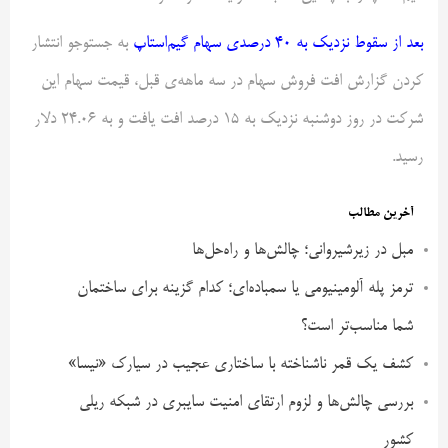
بعد از سقوط نزدیک به 40 درصدی سهام گیم‌استاپ
به جستوجو انتشار
کردن گزارش افت فروش سهام در سه ماهه‌ی قبل، قیمت سهام این
شرکت در روز دوشنبه نزدیک به 15 درصد افت یافت و به 24.06 دلار
رسید.
آخرین مطالب
مبل در زیرشیروانی؛ چالش‌ها و راه‌حل‌ها
ترمز پله آلومینیومی یا سمباده‌ای؛ کدام گزینه برای ساختمان
شما مناسب‌تر است؟
کشف یک قمر ناشناخته با ساختاری عجیب در سیارک «نیسا»
بررسی چالش‌ها و لزوم ارتقای امنیت سایبری در شبکه ریلی
کشور