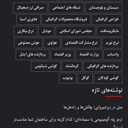
سیستان و بلوچستان
شبکه های اجتماعی
صرافی ارز دیجیتال
طراحی گرافیکی
فروشگاه محصولات گرافيکی
فناوری آسیا
مایکروسافت
مجلس شورای اسلامی
موبایل
نرخ بیکاری
نرخ تورم
نرخ مشارکت اقتصادی
هواوی
هوش مصنوعی
واتساپ
وزارت اقتصاد
وزیر اقتصاد
پردازنده های اینتل
پردازنده های گرافیکی
کرمانشاه
گوشی شیائومی
گوشی کودکان
گوگل
یوتیوب
نوشته‌های تازه
مبل در زیرشیروانی؛ چالش‌ها و راه‌حل‌ها
ترمز پله آلومینیومی یا سمباده‌ای؛ کدام گزینه برای ساختمان شما مناسب‌تر
است؟