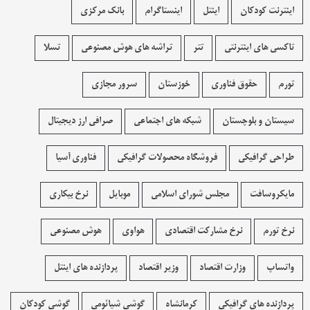
اینترنت کودکان
اینتل
اینستاگرام
بانک مرکزی
تاکسی های اینترنتی
تتر
تراشه های هوش مصنوعی
تسلا
تورم
حقوق فناوری
خوزستان
سرور مجازی
سیستان و بلوچستان
شبکه های اجتماعی
صرافی ارز دیجیتال
طراحی گرافیکی
فروشگاه محصولات گرافيکی
فناوری آسیا
مایکروسافت
مجلس شورای اسلامی
موبایل
نرخ بیکاری
نرخ تورم
نرخ مشارکت اقتصادی
هواوی
هوش مصنوعی
واتساپ
وزارت اقتصاد
وزیر اقتصاد
پردازنده های اینتل
پردازنده های گرافیکی
کرمانشاه
گوشی شیائومی
گوشی کودکان