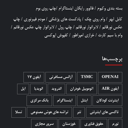
بسته بندی وکیوم
/
فالوور رایگان اینستاگرام
/
چاپ روی بوم
کابل ابهر
/
وام روی چک
/
پادکست های پزشکی
/
مودم فیبرنوری
/
چاپ
عکس نورقائم
/
لابراتوار نورقائم
/
چاپ رول
/
لابراتوار چاپ عکس نورقائم
/
وام با سیم کارت
/
خرازی امپراطور
/
کفپوش اپوکسی
برچسب‌ها
OPENAI
TSMC
آژانس مسافرتی
آیفون 17
آیفون AIR
اتوموبیل خودران
اندروید
انویدیا
اپل
اینترنت کودکان
اینتل
اینستاگرام
بانک مرکزی
تاکسی های اینترنتی
تتر
تراشه های هوش مصنوعی
تسلا
تورم
حقوق فناوری
خوزستان
سرور مجازی